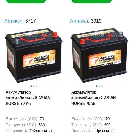
Артикул:
3717
Артикул:
3919
Аккумулятор
Аккумулятор
автомобильный ASIAN
автомобильный ASIAN
HORSE 70 Ач
HORSE 70Ah
Ёмкость Ач (С20):
70
Ёмкость Ач (С20):
70
Ток пуска (-18°С):
630
Ток пуска (-18°С):
600
Полярность:
Обратная -/+
Полярность:
Прямая +/-