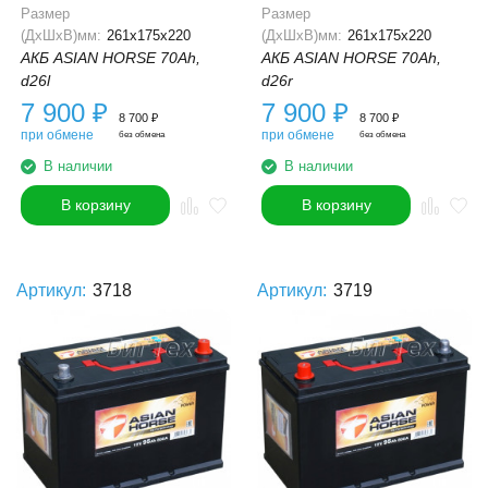
Размер
Размер
(ДхШхВ)мм:
261x175x220
(ДхШхВ)мм:
261x175x220
АКБ ASIAN HORSE 70Ah,
АКБ ASIAN HORSE 70Ah,
d26l
d26r
7 900
₽
7 900
₽
8 700
₽
8 700
₽
при обмене
при обмене
без обмена
без обмена
В наличии
В наличии
В корзину
В корзину
Артикул:
3718
Артикул:
3719