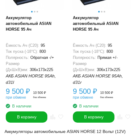
Аккумулятор
Аккумулятор
автомобильный ASIAN
автомобильный ASIAN
HORSE 95 Ач
HORSE 95 Ач
Ёмкость Ач (С20):
95
Ёмкость Ач (С20):
95
Ток пуска (-18°С):
800
Ток пуска (-18°С):
800
Полярность:
Обратная -/+
Полярность:
Прямая +/-
Размер
Размер
(ДхШхВ)мм:
306x173x225
(ДхШхВ)мм:
306x173x225
АКБ ASIAN HORSE 95Ah,
АКБ ASIAN HORSE 95Ah,
d31l
d31r
9 500
₽
9 500
₽
10 500
₽
10 500
₽
при обмене
при обмене
без обмена
без обмена
В наличии
В наличии
В корзину
В корзину
Аккумуляторы автомобильные ASIAN HORSE 12 Вольт (12V)