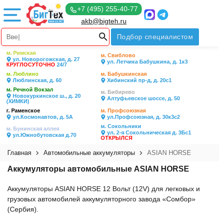
+7 (495) 255-40-77
akb@bigteh.ru
Подбор специалистом
м. Римская
м. Свиблово
ул. Новорогожская, д. 27
ул. Летчика Бабушкина, д. 1к3
КРУГЛОСУТОЧНО
24/7
м. Люблино
м. Бабушкинская
Люблинская, д. 60
Хибинский пр-д, д. 20с1
м. Речной Вокзал
м. Бибирево
Новокуркинское ш., д. 20
Алтуфьевское шоссе, д. 50
(ХИМКИ)
г. Раменское
м. Профсоюзная
ул.Космонавтов, д. 5А
ул.Профсоюзная, д. 30к3с2
м. Сокольники
м. Бунинская аллея
ул. 2-я Сокольническая д. 3Бс1
ул.Южнобутовская д.70
ОТКРЫЛСЯ
Главная
Автомобильные аккумуляторы
ASIAN HORSE
Аккумуляторы автомобильные ASIAN HORSE
Аккумуляторы ASIAN HORSE 12 Вольт (12V) для легковых и
грузовых автомобилей аккумуляторного завода «Сомбор»
(Сербия).