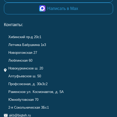
Написать в Max
Контакты:
Хибинский пр-д 20с1
Летчика Бабушкина 1к3
Новорогожская 27
Люблинская 60
Новокуркинское ш. 20
Алтуфьевское ш. 50
Профсоюзная, д. 30к3с2
Раменское ул. Космонавтов, д. 5А
Южнобутовская 70
2-я Сокольническая 3Бс1
akb@bigteh.ru