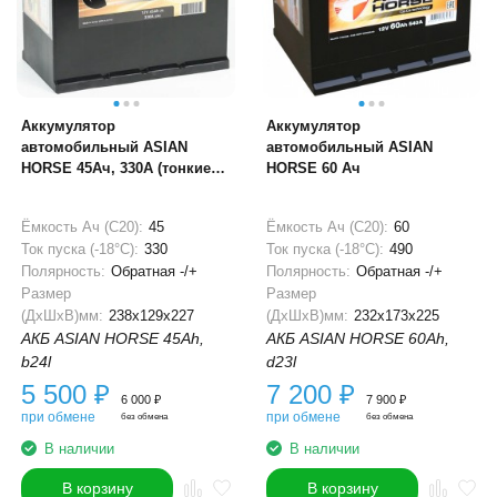
Аккумулятор
Аккумулятор
автомобильный ASIAN
автомобильный ASIAN
HORSE 45Ач, 330А (тонкие
HORSE 60 Ач
клеммы)
Ёмкость Ач (С20):
45
Ёмкость Ач (С20):
60
Ток пуска (-18°С):
330
Ток пуска (-18°С):
490
Полярность:
Обратная -/+
Полярность:
Обратная -/+
Размер
Размер
(ДхШхВ)мм:
238x129x227
(ДхШхВ)мм:
232x173x225
АКБ ASIAN HORSE 45Ah,
АКБ ASIAN HORSE 60Ah,
b24l
d23l
5 500
₽
7 200
₽
6 000
₽
7 900
₽
при обмене
при обмене
без обмена
без обмена
В наличии
В наличии
В корзину
В корзину