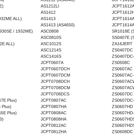
E)
AS1212LI
JCPT1612
AS1412
JCPT1612
932ME ALL)
AS1413
JCPT1614
AS1413 (AS4650)
JCPT1614
930SE / 1932ME)
ASC0808
SR1018E (
ASC0810S
SS0407E (
2E ALL)
ASC1012S
ZA16JERT
ASC1214S
ZS0407DC
ASC1416S
ZS0407DC-
JCPT0607A
ZS0508C
JCPT0607DCH
ZS0607AC
JCPT0607DCM
ZS0607AC-
JCPT0708DCH
ZS0607AC
JCPT0708DCM
ZS0607ACW
JCPT0708DCS
ZS0607DC
47E Plus)
JCPT0807AC
ZS0607DC-
 Plus)
JCPT0807HA
ZS0607HD
55E Plus)
JCPT0808AC
ZS0607HD-
0)
JCPT0808HA
ZS0607HD
JCPT0812AC
ZS0607HDS
JCPT0812HA
ZS0608DC