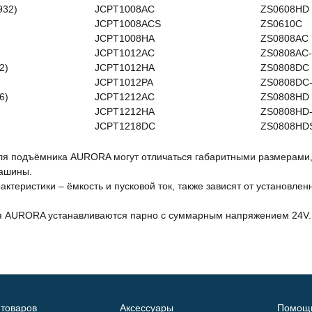
932)
JCPT1008AC
ZS0608HD
JCPT1008ACS
ZS0610C
JCPT1008HA
ZS0808AC
JCPT1012AC
ZS0808AC-
2)
JCPT1012HA
ZS0808DC
JCPT1012PA
ZS0808DC-
6)
JCPT1212AC
ZS0808HD
JCPT1212HA
ZS0808HD-
JCPT1218DC
ZS0808HD
ля подъёмника AURORA могут отличаться габаритными размерами,
ашины.
актеристики – ёмкость и пусковой ток, также зависят от установл
я AURORA устанавливаются парно с суммарным напряжением 24V.
 товаров
Аксессуары
Помощ