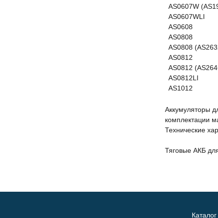
AS0607W (AS1
AS0607WLI
AS0608
AS0808
AS0808 (AS263
AS0812
AS0812 (AS264
AS0812LI
AS1012
Аккумуляторы д
комплектации м
Технические хар
Тяговые АКБ дл
Каталог