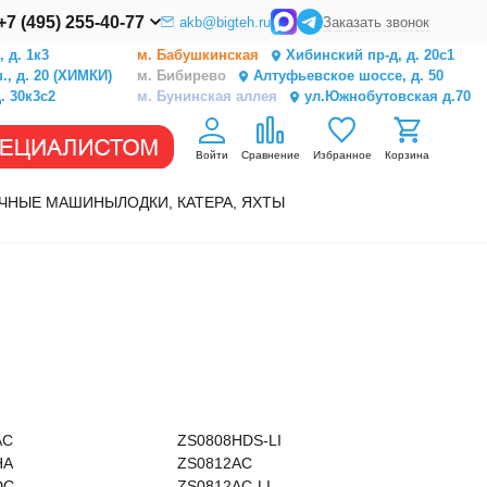
+7 (495) 255-40-77
akb@bigteh.ru
Заказать звонок
 д. 1к3
м. Бабушкинская
Хибинский пр-д, д. 20с1
, д. 20 (ХИМКИ)
м. Бибирево
Алтуфьевское шоссе, д. 50
. 30к3с2
м. Бунинская аллея
ул.Южнобутовская д.70
Войти
Сравнение
Избранное
Корзина
ЧНЫЕ МАШИНЫ
ЛОДКИ, КАТЕРА, ЯХТЫ
AC
ZS0808HDS-LI
HA
ZS0812AC
DC
ZS0812AC-LI