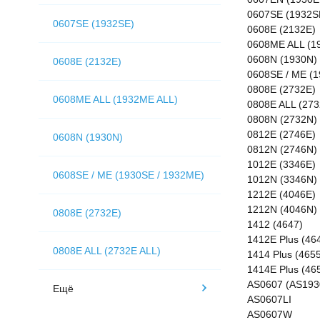
0607SE (1932S
0607SE (1932SE)
0608E (2132E)
0608ME ALL (1
0608N (1930N)
0608E (2132E)
0608SE / ME (1
0808E (2732E)
0608ME ALL (1932ME ALL)
0808E ALL (273
0808N (2732N)
0812E (2746E)
0608N (1930N)
0812N (2746N)
1012E (3346E)
0608SE / ME (1930SE / 1932ME)
1012N (3346N)
1212E (4046E)
1212N (4046N)
0808E (2732E)
1412 (4647)
1412E Plus (46
0808E ALL (2732E ALL)
1414 Plus (4655
1414E Plus (46
AS0607 (AS193
Ещё
AS0607LI
AS0607W