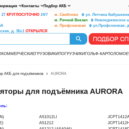
ормация
Контакты
Подбор АКБ
. 27
КРУГЛОСУТОЧНО
24/7
м. Свиблово
ул. Летчика Бабушкина,
м. Речной Вокзал
Новокуркинское ш.
5А
м. Профсоюзная
ул.Профсоюзная, д
ская, д. 3Бс1
ОТКРЫЛСЯ
О
КОММЕРЧЕСКИЕ
ГРУЗОВИКИ
ПОГРУЗЧИКИ
ГОЛЬФ-КАР
ПОЛОМОЕ
ор АКБ для подъёмников
AURORA
ляторы для подъёмника AURORA
ель:
N)
AS1012LI
JCPT1412
E)
AS1212
JCPT1412
N)
AS1212 (AS4046)
JCPT1418