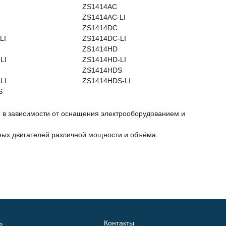
ZS1414AC
ZS1414AC-LI
ZS1414DC
LI
ZS1414DC-LI
ZS1414HD
LI
ZS1414HD-LI
ZS1414HDS
LI
ZS1414HDS-LI
S
 в зависимости от оснащения электрооборудованием и
енных двигателей различной мощности и объёма.
ь
Контакты