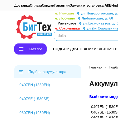
Доставка
Оплата
Скидки
Гарантия
Замена и установка АКБ
Инф
м. Римская
ул. Новорогожская, д
м. Люблино
Люблинская, д. 60
г. Раменское
ул.Космонавтов, д. 
м. Сокольники
ул.2-я Сокольниче
Каталог
ПОДБОР ДЛЯ ТЕХНИКИ:
АВТО
МОТ
Главная
Подб
Подбор аккумулятора
Аккуму
0407EN (1530EN)
Выберите мод
0407SE (1530SE)
0407EN (1530E
0407SE (1530S
0607EN (1930EN)
0607EN (1930E