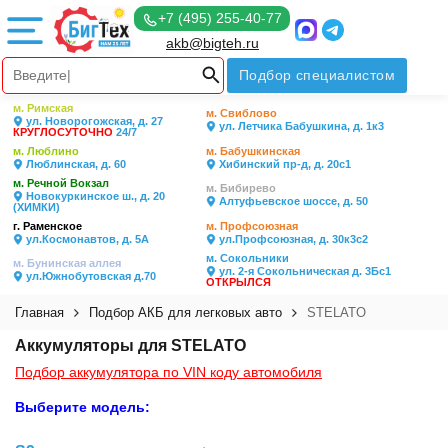
+7 (495) 255-40-77
akb@bigteh.ru
Подбор специалистом
м. Римская
м. Свиблово
ул. Новорогожская, д. 27
ул. Летчика Бабушкина, д. 1к3
КРУГЛОСУТОЧНО
24/7
м. Люблино
м. Бабушкинская
Люблинская, д. 60
Хибинский пр-д, д. 20с1
м. Речной Вокзал
м. Бибирево
Новокуркинское ш., д. 20
Алтуфьевское шоссе, д. 50
(ХИМКИ)
г. Раменское
м. Профсоюзная
ул.Космонавтов, д. 5А
ул.Профсоюзная, д. 30к3с2
м. Сокольники
м. Бунинская аллея
ул. 2-я Сокольническая д. 3Бс1
ул.Южнобутовская д.70
ОТКРЫЛСЯ
Главная
Подбор АКБ для легковых авто
STELATO
Аккумуляторы для STELATO
Подбор аккумулятора по VIN коду автомобиля
Выберите модель: