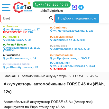
+7 (495) 255-40-77
akb@bigteh.ru
Подбор специалистом
м. Римская
м. Свиблово
ул. Новорогожская, д. 27
ул. Летчика Бабушкина, д. 1к3
КРУГЛОСУТОЧНО
24/7
м. Люблино
м. Бабушкинская
Люблинская, д. 60
Хибинский пр-д, д. 20с1
м. Речной Вокзал
м. Бибирево
Новокуркинское ш., д. 20
Алтуфьевское шоссе, д. 50
(ХИМКИ)
г. Раменское
м. Профсоюзная
ул.Космонавтов, д. 5А
ул.Профсоюзная, д. 30к3с2
м. Сокольники
м. Бунинская аллея
ул. 2-я Сокольническая д. 3Бс1
ул.Южнобутовская д.70
ОТКРЫЛСЯ
Главная
Автомобильные аккумуляторы
FORSE
45 Ач
Аккумуляторы автомобильные FORSE 45 Ач (45Ah,
12v)
Автомобильный аккумулятор FORSE 45 Ач (Ампер час)
маркируется по Евро стандарту 45 Ah.