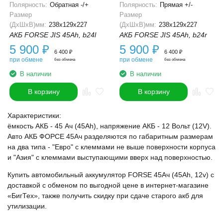
Полярность:
Обратная -/+
Полярность:
Прямая +/-
Размер
Размер
(ДхШхВ)мм:
238x129x227
(ДхШхВ)мм:
238x129x227
АКБ FORSE JIS 45Ah, b24l
АКБ FORSE JIS 45Ah, b24r
5 900
₽
5 900
₽
6 400
₽
6 400
₽
при обмене
при обмене
без обмена
без обмена
В наличии
В наличии
В корзину
В корзину
Характеристики:
ёмкость АКБ - 45 Ач (45Ah), напряжение АКБ - 12 Вольт (12V).
Авто АКБ ФОРСЕ 45Ач разделяются по габаритным размерам
на два типа - "Евро" с клеммами не выше поверхности корпуса
и "Азия" с клеммами выступающими вверх над поверхностью.
Купить автомобильный аккумулятор FORSE 45Ач (45Ah, 12v) с
доставкой с обменом по выгодной цене в интернет-магазине
«БигТех», также получить скидку при сдаче старого акб для
утилизации.