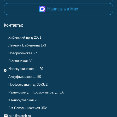
Написать в Max
Контакты:
Хибинский пр-д 20с1
Летчика Бабушкина 1к3
Новорогожская 27
Люблинская 60
Новокуркинское ш. 20
Алтуфьевское ш. 50
Профсоюзная, д. 30к3с2
Раменское ул. Космонавтов, д. 5А
Южнобутовская 70
2-я Сокольническая 3Бс1
akb@bigteh.ru