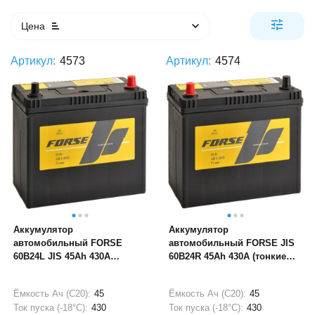
Цена
Артикул:
4573
Артикул:
4574
Аккумулятор
Аккумулятор
автомобильный FORSE
автомобильный FORSE JIS
60B24L JIS 45Ah 430А
60B24R 45Ah 430А (тонкие
(тонкие клеммы)
клеммы)
Ёмкость Ач (С20):
45
Ёмкость Ач (С20):
45
Ток пуска (-18°С):
430
Ток пуска (-18°С):
430