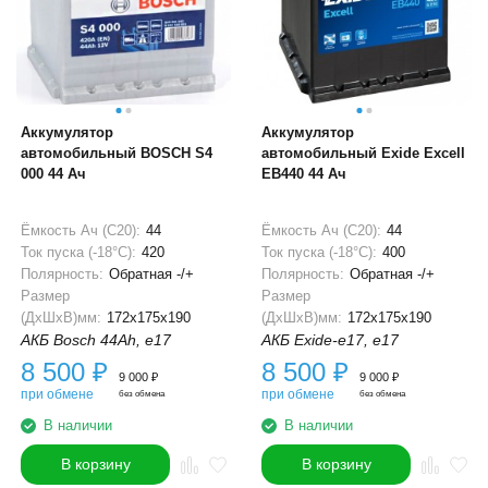
Аккумулятор
Аккумулятор
автомобильный BOSCH S4
автомобильный Exide Excell
000 44 Ач
EB440 44 Ач
Ёмкость Ач (С20):
44
Ёмкость Ач (С20):
44
Ток пуска (-18°С):
420
Ток пуска (-18°С):
400
Полярность:
Обратная -/+
Полярность:
Обратная -/+
Размер
Размер
(ДхШхВ)мм:
172x175x190
(ДхШхВ)мм:
172x175x190
АКБ Bosch 44Ah, e17
АКБ Exide-e17, e17
8 500
₽
8 500
₽
9 000
₽
9 000
₽
при обмене
при обмене
без обмена
без обмена
В наличии
В наличии
В корзину
В корзину