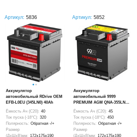
Артикул:
5836
Артикул:
5852
Аккумулятор
Аккумулятор
автомобильный RDrive OEM
автомобильный 9999
EFB-L0EU (345LN0) 40Ah
PREMUIM AGM QNA-355LN0-
IS 45Ач 450А
Ёмкость Ач (С20):
40
Ёмкость Ач (С20):
45
Ток пуска (-18°С):
320
Ток пуска (-18°С):
450
Полярность:
Обратная -/+
Полярность:
Обратная -/+
Размер
Размер
(ДхШхВ)мм:
172x175x190
(ДхШхВ)мм:
172x175x190