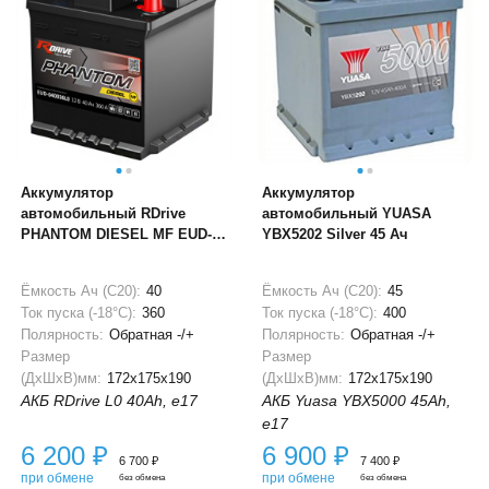
Аккумулятор
Аккумулятор
автомобильный RDrive
автомобильный YUASA
PHANTOM DIESEL MF EUD-
YBX5202 Silver 45 Ач
040036L0 40Ah
Ёмкость Ач (С20):
40
Ёмкость Ач (С20):
45
Ток пуска (-18°С):
360
Ток пуска (-18°С):
400
Полярность:
Обратная -/+
Полярность:
Обратная -/+
Размер
Размер
(ДхШхВ)мм:
172x175x190
(ДхШхВ)мм:
172x175x190
АКБ RDrive L0 40Ah, e17
АКБ Yuasa YBX5000 45Ah,
e17
6 200
₽
6 900
₽
6 700
₽
7 400
₽
при обмене
при обмене
без обмена
без обмена