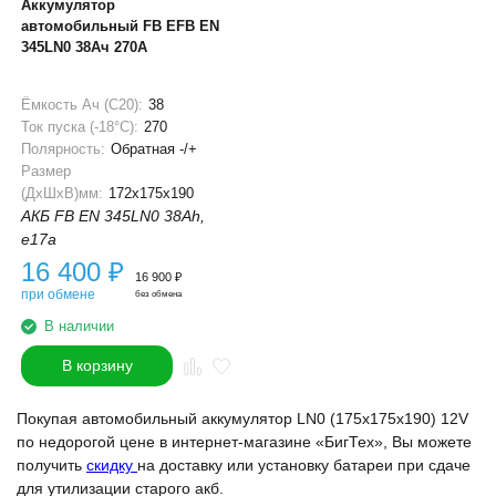
Аккумулятор
автомобильный FB EFB EN
345LN0 38Ач 270A
Ёмкость Ач (С20):
38
Ток пуска (-18°С):
270
Полярность:
Обратная -/+
Размер
(ДхШхВ)мм:
172x175x190
АКБ FB EN 345LN0 38Ah,
e17a
16 400
₽
16 900
₽
при обмене
без обмена
В наличии
В корзину
Покупая автомобильный аккумулятор LN0 (175x175x190) 12V
по недорогой цене в интернет-магазине «БигТех», Вы можете
получить
скидку
на доставку или установку батареи при сдаче
для утилизации старого акб.