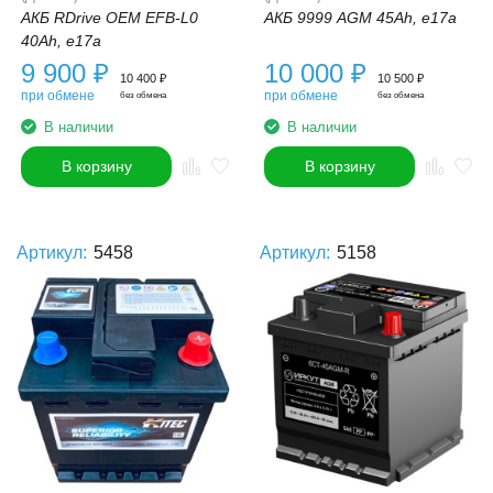
АКБ RDrive OEM EFB-L0
АКБ 9999 AGM 45Ah, e17a
40Ah, e17a
9 900
₽
10 000
₽
10 400
₽
10 500
₽
при обмене
при обмене
без обмена
без обмена
В наличии
В наличии
В корзину
В корзину
Артикул:
5458
Артикул:
5158