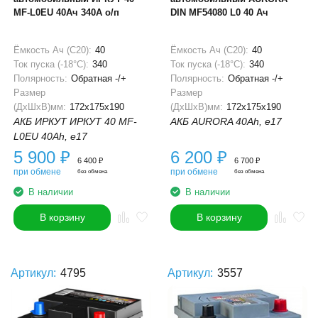
MF-L0EU 40Ач 340А о/п
DIN MF54080 L0 40 Ач
Ёмкость Ач (С20):
40
Ёмкость Ач (С20):
40
Ток пуска (-18°С):
340
Ток пуска (-18°С):
340
Полярность:
Обратная -/+
Полярность:
Обратная -/+
Размер
Размер
(ДхШхВ)мм:
172x175x190
(ДхШхВ)мм:
172x175x190
АКБ ИРКУТ ИРКУТ 40 MF-
АКБ AURORA 40Ah, e17
L0EU 40Ah, e17
5 900
₽
6 200
₽
6 400
₽
6 700
₽
при обмене
при обмене
без обмена
без обмена
В наличии
В наличии
В корзину
В корзину
Артикул:
4795
Артикул:
3557