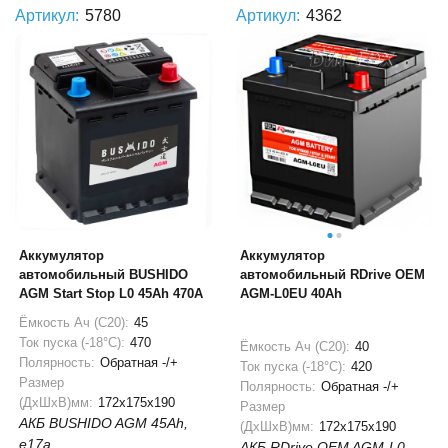
Артикул:
5780
Артикул:
4362
Аккумулятор
Аккумулятор
автомобильный BUSHIDO
автомобильный RDrive OEM
AGM Start Stop L0 45Ah 470A
AGM-L0EU 40Ah
Ёмкость Ач (С20):
45
Ток пуска (-18°С):
470
Ёмкость Ач (С20):
40
Полярность:
Обратная -/+
Ток пуска (-18°С):
420
Размер
Полярность:
Обратная -/+
(ДхШхВ)мм:
172x175x190
Размер
АКБ BUSHIDO AGM 45Ah,
(ДхШхВ)мм:
172x175x190
e17a
АКБ RDrive OEM AGM-L0