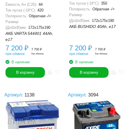
Ток пуска (-18°С):
350
Ёмкость Ач (С20):
44
Полярность:
Обратная -/+
Ток пуска (-18°С):
420
Размер
Полярность:
Обратная -/+
(ДхШхВ)мм:
172x175x190
Размер
АКБ BUSHIDO 40Ah, e17
(ДхШхВ)мм:
172x175x190
АКБ VARTA 544401 44Ah,
e17
7 200
₽
7 200
₽
7 700
₽
7 700
₽
при обмене
при обмене
без обмена
без обмена
В наличии
В наличии
В корзину
В корзину
Артикул:
1138
Артикул:
3094