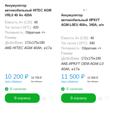
Аккумулятор
автомобильный HITEC AGM
VRL0 40 Ач 420А
Аккумулятор
автомобильный ИРКУТ
Ёмкость Ач (С20):
40
AGM-L0EU 40Ач, 340А, о/п
Ток пуска (-18°С):
420
Полярность:
Обратная -/+
Размер
Ёмкость Ач (С20):
40
(ДхШхВ)мм:
172x175x190
Ток пуска (-18°С):
340
АКБ HITEC AGM 40Ah, e17a
Полярность:
Обратная -/+
Размер
(ДхШхВ)мм:
172x175x190
АКБ ИРКУТ OEM AGM-L0
40Ah, e17a
10 200
₽
11 500
₽
10 700
₽
12 000
₽
при обмене
при обмене
без обмена
без обмена
В наличии
В наличии
В корзину
В корзину