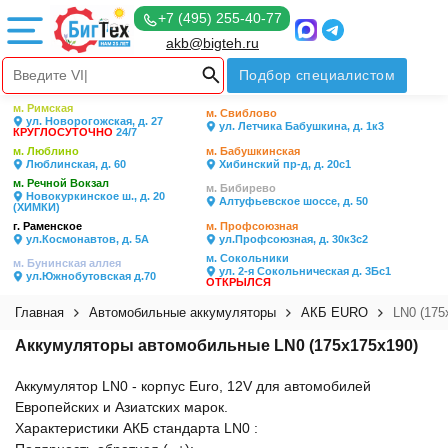
+7 (495) 255-40-77
akb@bigteh.ru
Подбор специалистом
м. Римская
м. Свиблово
ул. Новорогожская, д. 27
ул. Летчика Бабушкина, д. 1к3
КРУГЛОСУТОЧНО
24/7
м. Люблино
м. Бабушкинская
Люблинская, д. 60
Хибинский пр-д, д. 20с1
м. Речной Вокзал
м. Бибирево
Новокуркинское ш., д. 20
Алтуфьевское шоссе, д. 50
(ХИМКИ)
г. Раменское
м. Профсоюзная
ул.Космонавтов, д. 5А
ул.Профсоюзная, д. 30к3с2
м. Сокольники
м. Бунинская аллея
ул. 2-я Сокольническая д. 3Бс1
ул.Южнобутовская д.70
ОТКРЫЛСЯ
Главная
Автомобильные аккумуляторы
АКБ EURO
LN0 (175
Аккумуляторы автомобильные LN0 (175x175x190)
Аккумулятор LN0 - корпус Euro, 12V для автомобилей
Европейских и Азиатских марок.
Характеристики АКБ стандарта LN0 :