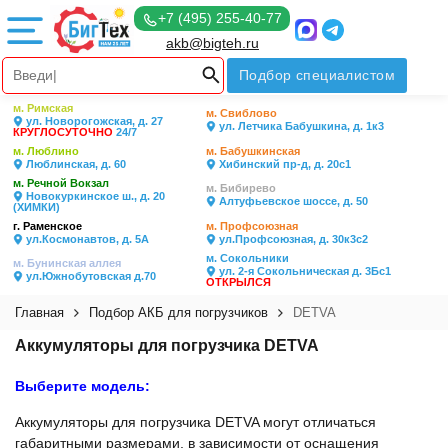
+7 (495) 255-40-77
akb@bigteh.ru
Подбор специалистом
м. Римская
м. Свиблово
ул. Новорогожская, д. 27
ул. Летчика Бабушкина, д. 1к3
КРУГЛОСУТОЧНО
24/7
м. Люблино
м. Бабушкинская
Люблинская, д. 60
Хибинский пр-д, д. 20с1
м. Речной Вокзал
м. Бибирево
Новокуркинское ш., д. 20
Алтуфьевское шоссе, д. 50
(ХИМКИ)
г. Раменское
м. Профсоюзная
ул.Космонавтов, д. 5А
ул.Профсоюзная, д. 30к3с2
м. Сокольники
м. Бунинская аллея
ул. 2-я Сокольническая д. 3Бс1
ул.Южнобутовская д.70
ОТКРЫЛСЯ
Главная
Подбор АКБ для погрузчиков
DETVA
Аккумуляторы для погрузчика DETVA
Выберите модель:
Аккумуляторы для погрузчика DETVA могут отличаться
габаритными размерами, в зависимости от оснащения