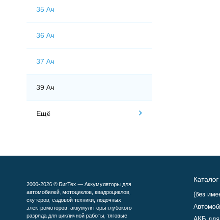
35 Ач
36 Ач
37 Ач
39 Ач
Ещё
Каталог
2000-2026 © БигТех — Аккумуляторы для
автомобилей, мотоциклов, квадроциклов,
(без име
скутеров, садовой техники, лодочных
Автомоб
электромоторов, аккумуляторы глубокого
разряда для цикличной работы, тяговые
АКБ для