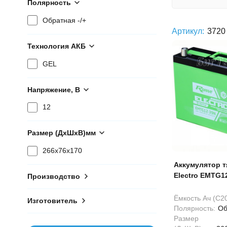
Полярность
Обратная -/+
Артикул:
3720
Технология АКБ
GEL
Напряжение, В
12
Размер (ДхШхВ)мм
266x76x170
Аккумулятор т
Electro EMTG12
Производство
гелевый
Ёмкость Ач (С20
Изготовитель
Полярность:
Об
Размер