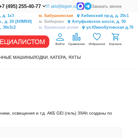
+7 (495) 255-40-77
akb@bigteh.ru
Заказать звонок
 д. 1к3
м. Бабушкинская
Хибинский пр-д, д. 20с1
, д. 20 (ХИМКИ)
м. Бибирево
Алтуфьевское шоссе, д. 50
. 30к3с2
м. Бунинская аллея
ул.Южнобутовская д.70
Войти
Сравнение
Избранное
Корзина
ЧНЫЕ МАШИНЫ
ЛОДКИ, КАТЕРА, ЯХТЫ
ники, освещения и т.д. АКБ GEl (гель) 39Ah созданы по