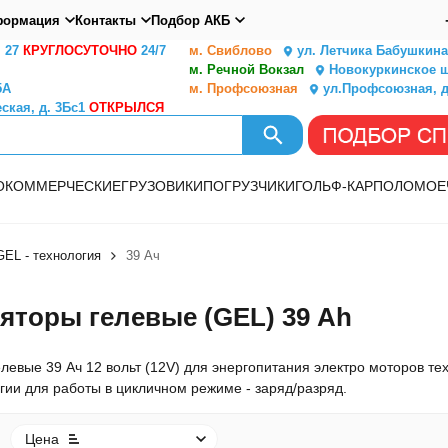
ормация
Контакты
Подбор АКБ
. 27
КРУГЛОСУТОЧНО
24/7
м. Свиблово
ул. Летчика Бабушкина,
м. Речной Вокзал
Новокуркинское ш.
5А
м. Профсоюзная
ул.Профсоюзная, д
ская, д. 3Бс1
ОТКРЫЛСЯ
О
КОММЕРЧЕСКИЕ
ГРУЗОВИКИ
ПОГРУЗЧИКИ
ГОЛЬФ-КАР
ПОЛОМОЕ
EL - технология
39 Ач
яторы гелевые (GEL) 39 Ah
левые 39 Ач 12 вольт (12V) для энергопитания электро моторов тех
гии для работы в цикличном режиме - заряд/разряд.
Цена