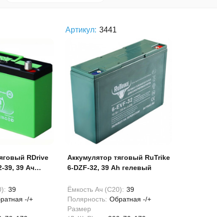
Артикул:
3441
яговый RDrive
Аккумулятор тяговый RuTrike
-39, 39 Ач
6-DZF-32, 39 Ah гелевый
):
39
Ёмкость Ач (С20):
39
ратная -/+
Полярность:
Обратная -/+
Размер