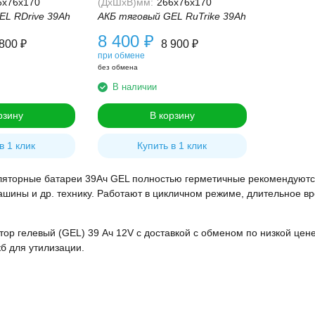
6x76x170
(ДхШхВ)мм:
266x76x170
EL RDrive 39Ah
АКБ тяговый GEL RuTrike 39Ah
8 400
₽
 800
₽
8 900
₽
при обмене
без обмена
В наличии
рзину
В корзину
в 1 клик
Купить в 1 клик
ляторные батареи 39Ач GEL полностью герметичные рекомендуются
ины и др. технику. Работают в цикличном режиме, длительное вре
тор гелевый (GEL) 39 Ач 12V с доставкой с обменом по низкой цене
кб для утилизации.