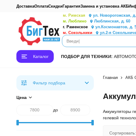
Доставка
Оплата
Скидки
Гарантия
Замена и установка АКБ
Инф
м. Римская
ул. Новорогожская, д
м. Люблино
Люблинская, д. 60
г. Раменское
ул.Космонавтов, д. 
м. Сокольники
ул.2-я Сокольниче
Каталог
ПОДБОР ДЛЯ ТЕХНИКИ:
АВТО
МОТ
Главная
АКБ G
Фильтр подбора
Аккумул
Цена
до
Аккумуляторы ге
гелевой техноло
Сортировать: