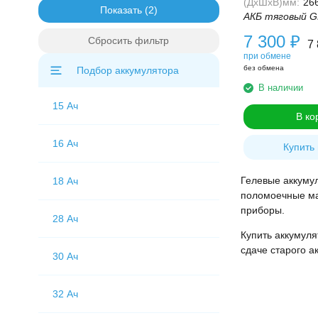
(ДхШхВ)мм:
26
Показать
АКБ тяговый G
7 300
₽
Сбросить фильтр
7
при обмене
без обмена
Подбор аккумулятора
В наличии
15 Ач
В ко
16 Ач
Купить 
Гелевые аккуму
18 Ач
поломоечные маш
приборы.
28 Ач
Купить аккумуля
сдаче старого а
30 Ач
32 Ач