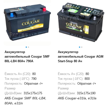
Аккумулятор
Аккумулятор
автомобильный Cougar SMF
автомобильный Cougar AGM
80L-LB4 80Ач 790А
Start-Stop 80 Ач
Ёмкость Ач (С20):
80
Ёмкость Ач (С20):
80
Ток пуска (-18°С):
790
Ток пуска (-18°С):
800
Полярность:
Обратная -/+
Полярность:
Обратная -/+
Размер
Размер
(ДхШхВ)мм:
315x175x175
(ДхШхВ)мм:
315x175x190
АКБ Cougar SMF 80L-LB4,
АКБ Cougar-e31la, e31la
80Ah, e31ln