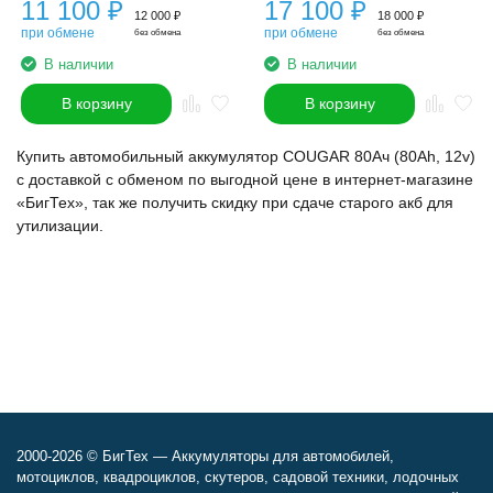
11 100
₽
17 100
₽
12 000
₽
18 000
₽
при обмене
при обмене
без обмена
без обмена
В наличии
В наличии
В корзину
В корзину
Купить автомобильный аккумулятор COUGAR 80Ач (80Ah, 12v)
с доставкой с обменом по выгодной цене в интернет-магазине
«БигТех», так же получить скидку при сдаче старого акб для
утилизации.
2000-2026 © БигТех — Аккумуляторы для автомобилей,
мотоциклов, квадроциклов, скутеров, садовой техники, лодочных