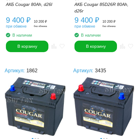
АКБ Cougar 80Ah, d26l
АКБ Cougar 85D26R 80Ah,
d26r
9 400
₽
9 400
₽
10 200
₽
10 200
₽
при обмене
при обмене
без обмена
без обмена
В наличии
В наличии
В корзину
В корзину
Артикул:
1862
Артикул:
3435