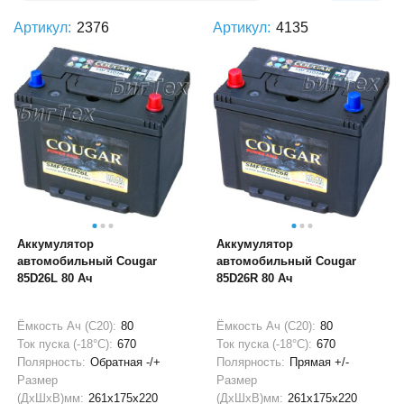
Артикул:
2376
Артикул:
4135
Аккумулятор
Аккумулятор
автомобильный Cougar
автомобильный Cougar
85D26L 80 Ач
85D26R 80 Ач
Ёмкость Ач (С20):
80
Ёмкость Ач (С20):
80
Ток пуска (-18°С):
670
Ток пуска (-18°С):
670
Полярность:
Обратная -/+
Полярность:
Прямая +/-
Размер
Размер
(ДхШхВ)мм:
261x175x220
(ДхШхВ)мм:
261x175x220