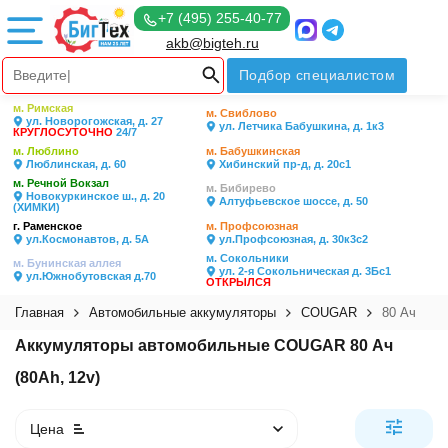
+7 (495) 255-40-77
akb@bigteh.ru
Подбор специалистом
м. Римская
м. Свиблово
ул. Новорогожская, д. 27
ул. Летчика Бабушкина, д. 1к3
КРУГЛОСУТОЧНО
24/7
м. Люблино
м. Бабушкинская
Люблинская, д. 60
Хибинский пр-д, д. 20с1
м. Речной Вокзал
м. Бибирево
Новокуркинское ш., д. 20
Алтуфьевское шоссе, д. 50
(ХИМКИ)
г. Раменское
м. Профсоюзная
ул.Космонавтов, д. 5А
ул.Профсоюзная, д. 30к3с2
м. Сокольники
м. Бунинская аллея
ул. 2-я Сокольническая д. 3Бс1
ул.Южнобутовская д.70
ОТКРЫЛСЯ
Главная
Автомобильные аккумуляторы
COUGAR
80 Ач
Аккумуляторы автомобильные COUGAR 80 Ач
(80Ah, 12v)
Цена