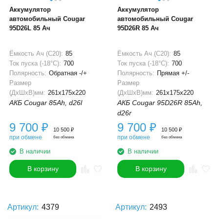
Аккумулятор
Аккумулятор
автомобильный Cougar
автомобильный Cougar
95D26L 85 Ач
95D26R 85 Ач
Ёмкость Ач (С20):
85
Ёмкость Ач (С20):
85
Ток пуска (-18°С):
700
Ток пуска (-18°С):
700
Полярность:
Обратная -/+
Полярность:
Прямая +/-
Размер
Размер
(ДхШхВ)мм:
261x175x220
(ДхШхВ)мм:
261x175x220
АКБ Cougar 85Ah, d26l
АКБ Cougar 95D26R 85Ah,
d26r
9 700
₽
9 700
₽
10 500
₽
10 500
₽
при обмене
при обмене
без обмена
без обмена
В наличии
В наличии
В корзину
В корзину
Артикул:
4379
Артикул:
2493