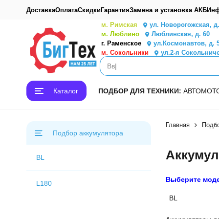
Доставка
Оплата
Скидки
Гарантия
Замена и установка АКБ
Инф
м. Римская
ул. Новорогожская, д
м. Люблино
Люблинская, д. 60
г. Раменское
ул.Космонавтов, д. 
м. Сокольники
ул.2-я Сокольниче
Каталог
ПОДБОР ДЛЯ ТЕХНИКИ:
АВТО
МОТ
Главная
Подбо
Подбор аккумулятора
Аккумул
BL
Выберите мод
L180
BL