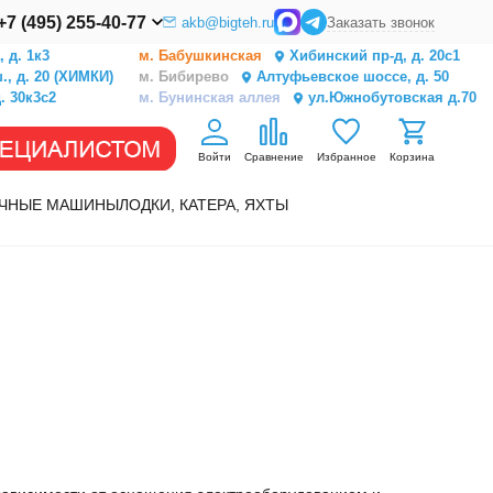
+7 (495) 255-40-77
akb@bigteh.ru
Заказать звонок
 д. 1к3
м. Бабушкинская
Хибинский пр-д, д. 20с1
, д. 20 (ХИМКИ)
м. Бибирево
Алтуфьевское шоссе, д. 50
. 30к3с2
м. Бунинская аллея
ул.Южнобутовская д.70
Войти
Сравнение
Избранное
Корзина
ЧНЫЕ МАШИНЫ
ЛОДКИ, КАТЕРА, ЯХТЫ