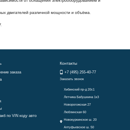
 зависимости от оснащения электрооборудованием и
енных двигателей различной мощности и объёма.
.
ь
Контакты
ение заказа
+7 (495) 255-40-77
а
Заказать звонок
Хибинский пр-д 20с1
Летчика Бабушкина 1к3
я
Новорогожская 27
ы
Люблинская 60
акб по VIN коду авто
Новокуркинское ш. 20
Алтуфьевское ш. 50