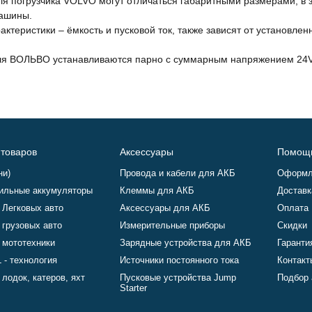
ля погрузчика VOLVO могут отличаться габаритными размерами, в
ашины.
актеристики – ёмкость и пусковой ток, также зависят от установл
ля ВОЛЬВО устанавливаются парно с суммарным напряжением 24V
 товаров
Аксессуары
Помощ
ни)
Провода и кабели для АКБ
Оформл
ильные аккумуляторы
Клеммы для АКБ
Доставк
 Легковых авто
Аксессуары для АКБ
Оплата
 грузовых авто
Измерительные приборы
Скидки
 мототехники
Зарядные устройства для АКБ
Гаранти
 - технология
Источники постоянного тока
Контакт
лодок, катеров, яхт
Пусковые устройства Jump
Подбор 
Starter