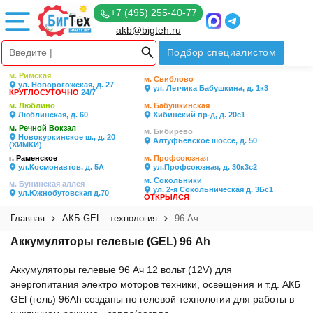
+7 (495) 255-40-77
akb@bigteh.ru
Подбор специалистом
м. Римская
м. Свиблово
ул. Новорогожская, д. 27
ул. Летчика Бабушкина, д. 1к3
КРУГЛОСУТОЧНО
24/7
м. Люблино
м. Бабушкинская
Люблинская, д. 60
Хибинский пр-д, д. 20с1
м. Речной Вокзал
м. Бибирево
Новокуркинское ш., д. 20
Алтуфьевское шоссе, д. 50
(ХИМКИ)
г. Раменское
м. Профсоюзная
ул.Космонавтов, д. 5А
ул.Профсоюзная, д. 30к3с2
м. Сокольники
м. Бунинская аллея
ул. 2-я Сокольническая д. 3Бс1
ул.Южнобутовская д.70
ОТКРЫЛСЯ
Главная
АКБ GEL - технология
96 Ач
Аккумуляторы гелевые (GEL) 96 Ah
Аккумуляторы гелевые 96 Ач 12 вольт (12V) для
энергопитания электро моторов техники, освещения и т.д. АКБ
GEl (гель) 96Ah созданы по гелевой технологии для работы в