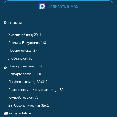
Написать в Max
Контакты:
Хибинский пр-д 20с1
Летчика Бабушкина 1к3
Новорогожская 27
Люблинская 60
Новокуркинское ш. 20
Алтуфьевское ш. 50
Профсоюзная, д. 30к3с2
Раменское ул. Космонавтов, д. 5А
Южнобутовская 70
2-я Сокольническая 3Бс1
akb@bigteh.ru