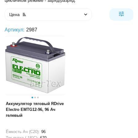
цикличном режиме - заряд/разряд.
Цена
Артикул:
2987
Аккумулятор тяговый RDrive
Electro EMTG12-96, 96 Ач
гелевый
Ёмкость Ач (С20):
96
Ток пуска (-18°С):
670