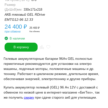
Размер
(ДхШхВ)мм:
330x171x218
АКБ тяговый GEL RDrive
EMTG12-96 12.33
24 400
₽
25 400
₽
при обмене
без обмена
В наличии
В корзину
Гелевые аккумуляторные батареи 96Ач GEL полностью
герметичные рекомендуются для установки на электро
машины, лодочные моторы, поломоечные машины и др.
технику. Работают в цикличном режиме, длительное время,
обеспечивая энергией, электротехнику и другие приборы.
Купить аккумулятор гелевый (GEL) 96 Ач 12V с доставкой с
обменом по низкой цене в интернет-магазине «БигТех», так
же получить
скидку
при сдаче старого акб для утилизации.