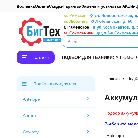
Доставка
Оплата
Скидки
Гарантия
Замена и установка АКБ
Инф
м. Римская
ул. Новорогожская, д
м. Люблино
Люблинская, д. 60
г. Раменское
ул.Космонавтов, д. 
м. Сокольники
ул.2-я Сокольниче
Каталог
ПОДБОР ДЛЯ ТЕХНИКИ:
АВТО
МОТ
Главная
Подбо
Подбор аккумулятора
Аккуму
Antelope
Подбор аккумул
Aurora
Выберите мод
Cowboy
Antelope