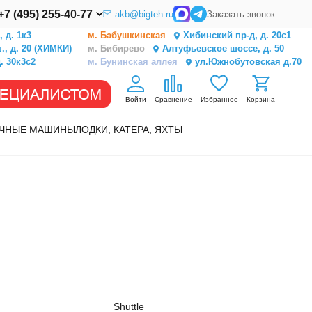
+7 (495) 255-40-77
akb@bigteh.ru
Заказать звонок
 д. 1к3
м. Бабушкинская
Хибинский пр-д, д. 20с1
, д. 20 (ХИМКИ)
м. Бибирево
Алтуфьевское шоссе, д. 50
. 30к3с2
м. Бунинская аллея
ул.Южнобутовская д.70
Войти
Сравнение
Избранное
Корзина
ЧНЫЕ МАШИНЫ
ЛОДКИ, КАТЕРА, ЯХТЫ
Shuttle