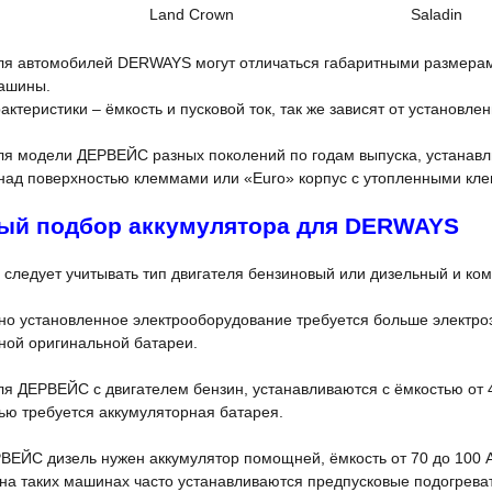
Land Crown
Saladin
ля автомобилей DERWAYS могут отличаться габаритными размерам
ашины.
актеристики – ёмкость и пусковой ток, так же зависят от установл
я модели ДЕРВЕЙС разных поколений по годам выпуска, устанавли
ад поверхностью клеммами или «Euro» корпус с утопленными кл
ый подбор аккумулятора для DERWAYS
 следует учитывать тип двигателя бензиновый или дизельный и к
о установленное электрооборудование требуется больше электроэ
ной оригинальной батареи.
я ДЕРВЕЙС с двигателем бензин, устанавливаются с ёмкостью от 4
ью требуется аккумуляторная батарея.
ВЕЙС дизель нужен аккумулятор помощней, ёмкость от 70 до 100 
 на таких машинах часто устанавливаются предпусковые подогрева