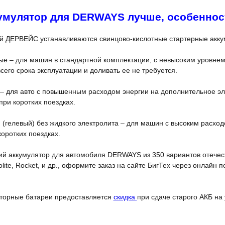
умулятор для DERWAYS лучше, особеннос
й ДЕРВЕЙС устанавливаются свинцово-кислотные стартерные акку
 – для машин в стандартной комплектации, с невысоким уровнем 
сего срока эксплуатации и доливать ее не требуется.
 – для авто с повышенным расходом энергии на дополнительное эл
ри коротких поездках.
(гелевый) без жидкого электролита – для машин с высоким расхо
оротких поездках.
ий аккумулятор для автомобиля DERWAYS из 350 вариантов отече
Solite, Rocket, и др., оформите заказ на сайте БигТех через онлайн
яторные батареи предоставляется
скидка
при сдаче старого АКБ на