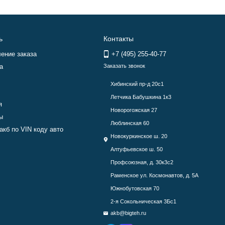
ь
Контакты
ение заказа
+7 (495) 255-40-77
а
Заказать звонок
Хибинский пр-д 20с1
Летчика Бабушкина 1к3
я
Новорогожская 27
ы
Люблинская 60
акб по VIN коду авто
Новокуркинское ш. 20
Алтуфьевское ш. 50
Профсоюзная, д. 30к3с2
Раменское ул. Космонавтов, д. 5А
Южнобутовская 70
2-я Сокольническая 3Бс1
akb@bigteh.ru