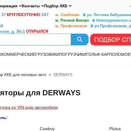
ормация
Контакты
Подбор АКБ
. 27
КРУГЛОСУТОЧНО
24/7
м. Свиблово
ул. Летчика Бабушкина,
м. Речной Вокзал
Новокуркинское ш.
5А
м. Профсоюзная
ул.Профсоюзная, д
ская, д. 3Бс1
ОТКРЫЛСЯ
О
КОММЕРЧЕСКИЕ
ГРУЗОВИКИ
ПОГРУЗЧИКИ
ГОЛЬФ-КАР
ПОЛОМОЕ
р АКБ для легковых авто
DERWAYS
ляторы для DERWAYS
ятора по VIN коду автомобиля
ель:
Cowboy
Plutus