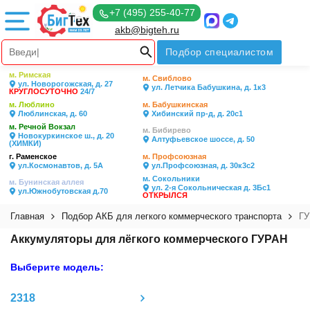
+7 (495) 255-40-77
akb@bigteh.ru
Подбор специалистом
м. Римская
м. Свиблово
ул. Новорогожская, д. 27
ул. Летчика Бабушкина, д. 1к3
КРУГЛОСУТОЧНО
24/7
м. Люблино
м. Бабушкинская
Люблинская, д. 60
Хибинский пр-д, д. 20с1
м. Речной Вокзал
м. Бибирево
Новокуркинское ш., д. 20
Алтуфьевское шоссе, д. 50
(ХИМКИ)
г. Раменское
м. Профсоюзная
ул.Космонавтов, д. 5А
ул.Профсоюзная, д. 30к3с2
м. Сокольники
м. Бунинская аллея
ул. 2-я Сокольническая д. 3Бс1
ул.Южнобутовская д.70
ОТКРЫЛСЯ
Главная
Подбор АКБ для легкого коммерческого транспорта
Г
Аккумуляторы для лёгкого коммерческого ГУРАН
Выберите модель:
2318