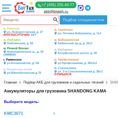
+7 (495) 255-40-77
akb@bigteh.ru
Подбор специалистом
м. Римская
м. Свиблово
ул. Новорогожская, д. 27
ул. Летчика Бабушкина, д. 1к3
КРУГЛОСУТОЧНО
24/7
м. Люблино
м. Бабушкинская
Люблинская, д. 60
Хибинский пр-д, д. 20с1
м. Речной Вокзал
м. Бибирево
Новокуркинское ш., д. 20
Алтуфьевское шоссе, д. 50
(ХИМКИ)
г. Раменское
м. Профсоюзная
ул.Космонавтов, д. 5А
ул.Профсоюзная, д. 30к3с2
м. Сокольники
м. Бунинская аллея
ул. 2-я Сокольническая д. 3Бс1
ул.Южнобутовская д.70
ОТКРЫЛСЯ
Главная
Подбор АКБ для грузовиков и седельных тягачей
SHA
Аккумуляторы для грузовика SHANDONG KAMA
Выберите модель:
KMC3071