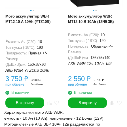
Мото аккумулятор WBR
Мото аккумулятор WBR
MT12-10-A 10Ah (YTZ10S)
MT12-10-B 10Ah (12N9-3B)
Ёмкость Ач (С20):
10
Ток пуска (-18°С):
120
Ёмкость Ач (С20):
10
Полярность:
Обратная -/+
Ток пуска (-18°С):
190
Размер
Полярность:
Прямая +/-
(ДхШхВ)мм:
136x75x140
Размер
АКБ WBR 12v 10Ah, b9l
(ДхШхВ)мм:
150x87x93
АКБ WBR YTZ10S 10Ah
3 750
₽
2 550
₽
3 900
₽
2 700
₽
при обмене
при обмене
без обмена
без обмена
В наличии
В наличии
В корзину
В корзину
Характеристики мото АКБ WBR:
ёмкость - 10 Ач (10 Ah), напряжение - 12 Вольт (12V).
Мотоциклетные АКБ ВБР 10Ач 12в разделяются по