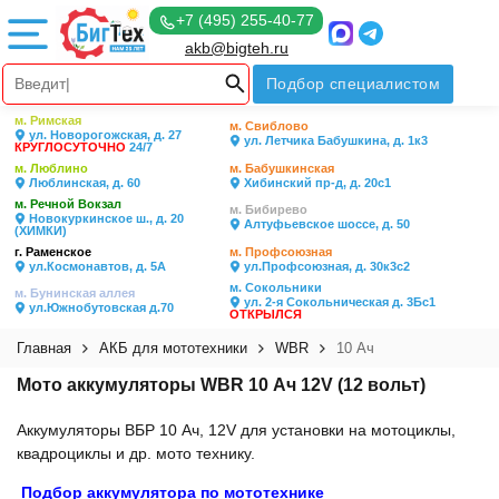
+7 (495) 255-40-77
akb@bigteh.ru
Подбор специалистом
м. Римская
м. Свиблово
ул. Новорогожская, д. 27
ул. Летчика Бабушкина, д. 1к3
КРУГЛОСУТОЧНО
24/7
м. Люблино
м. Бабушкинская
Люблинская, д. 60
Хибинский пр-д, д. 20с1
м. Речной Вокзал
м. Бибирево
Новокуркинское ш., д. 20
Алтуфьевское шоссе, д. 50
(ХИМКИ)
г. Раменское
м. Профсоюзная
ул.Космонавтов, д. 5А
ул.Профсоюзная, д. 30к3с2
м. Сокольники
м. Бунинская аллея
ул. 2-я Сокольническая д. 3Бс1
ул.Южнобутовская д.70
ОТКРЫЛСЯ
Главная
АКБ для мототехники
WBR
10 Ач
Мото аккумуляторы WBR 10 Ач 12V (12 вольт)
Аккумуляторы ВБР 10 Ач, 12V для установки на мотоциклы,
квадроциклы и др. мото технику.
Подбор аккумулятора по мототехнике