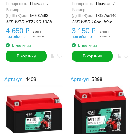
Полярность:
Прямая +/-
Полярность:
Прямая +/-
Размер
Размер
(ДхШхВ)мм:
150x87x93
(ДхШхВ)мм:
136x75x140
АКБ WBR YTZ10S 10Ah
АКБ WBR 10Ah, b9-b
4 650
₽
3 150
₽
4 800
₽
3 300
₽
при обмене
при обмене
без обмена
без обмена
В наличии
В наличии
В корзину
В корзину
Артикул:
4409
Артикул:
5898