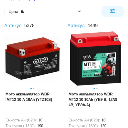
Цена
Артикул:
5378
Артикул:
4449
Мото аккумулятор WBR
Мото аккумулятор WBR
IMT12-10-A 10Ah (YTZ10S)
MT12-10 10Ah (YB9-B, 12N9-
4B, YB9A-A)
Ёмкость Ач (С20):
10
Ёмкость Ач (С20):
10
Ток пуска (-18°С):
190
Ток пуска (-18°С):
120