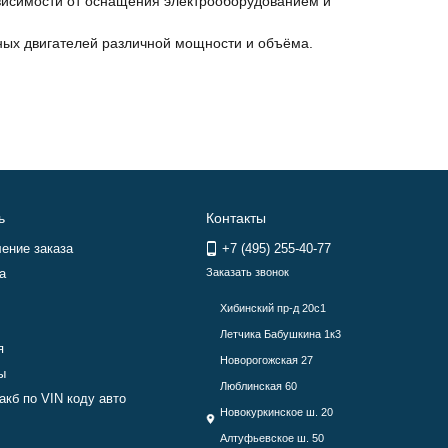
ависимости от оснащения электрооборудованием и
енных двигателей различной мощности и объёма.
ь
Контакты
ение заказа
+7 (495) 255-40-77
а
Заказать звонок
Хибинский пр-д 20с1
Летчика Бабушкина 1к3
я
Новорогожская 27
ы
Люблинская 60
акб по VIN коду авто
Новокуркинское ш. 20
Алтуфьевское ш. 50