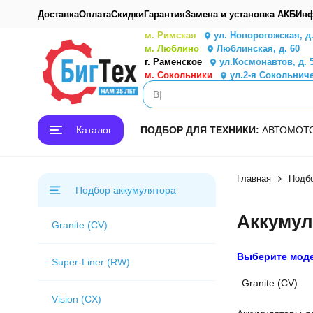
Доставка
Оплата
Скидки
Гарантия
Замена и установка АКБ
Инф
м. Римская
ул. Новорогожская, д
м. Люблино
Люблинская, д. 60
г. Раменское
ул.Космонавтов, д. 
м. Сокольники
ул.2-я Сокольниче
Каталог
ПОДБОР ДЛЯ ТЕХНИКИ:
АВТО
МОТ
Главная
Подбо
Подбор аккумулятора
Аккумул
Granite (CV)
Выберите мод
Super-Liner (RW)
Granite (CV)
Vision (CX)