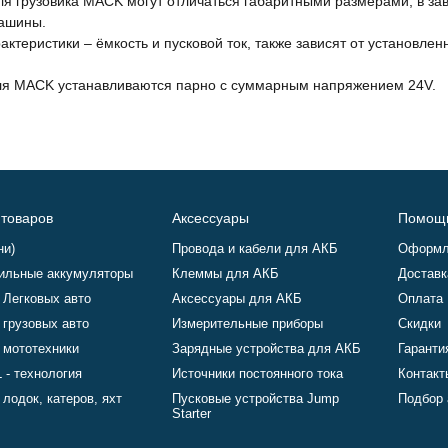
ля грузовика MACK могут отличаться габаритными размерами, в з
ашины.
актеристики – ёмкость и пусковой ток, также зависят от установл
ля MACK устанавливаются парно с суммарным напряжением 24V.
 товаров
Аксессуары
Помощ
ни)
Провода и кабели для АКБ
Оформл
ильные аккумуляторы
Клеммы для АКБ
Доставк
 Легковых авто
Аксессуары для АКБ
Оплата
 грузовых авто
Измерительные приборы
Скидки
 мототехники
Зарядные устройства для АКБ
Гаранти
 - технология
Источники постоянного тока
Контакт
лодок, катеров, яхт
Пусковые устройства Jump
Подбор 
Starter