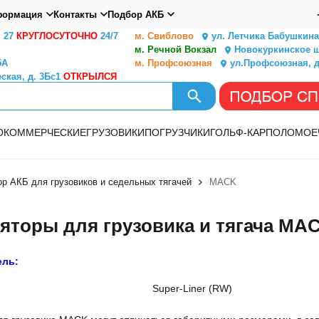
ормация
Контакты
Подбор АКБ
. 27
КРУГЛОСУТОЧНО
24/7
м. Свиблово
ул. Летчика Бабушкина,
м. Речной Вокзал
Новокуркинское ш.
5А
м. Профсоюзная
ул.Профсоюзная, д
ская, д. 3Бс1
ОТКРЫЛСЯ
О
КОММЕРЧЕСКИЕ
ГРУЗОВИКИ
ПОГРУЗЧИКИ
ГОЛЬФ-КАР
ПОЛОМОЕ
р АКБ для грузовиков и седельных тягачей
MACK
яторы для грузовика и тягача MA
ель:
Super-Liner (RW)