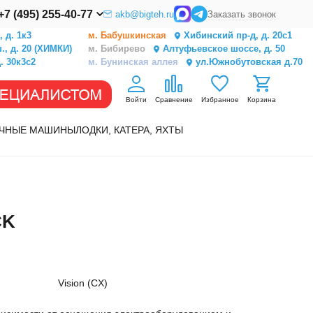
+7 (495) 255-40-77
akb@bigteh.ru
Заказать звонок
 д. 1к3
м. Бабушкинская
Хибинский пр-д, д. 20с1
, д. 20 (ХИМКИ)
м. Бибирево
Алтуфьевское шоссе, д. 50
. 30к3с2
м. Бунинская аллея
ул.Южнобутовская д.70
Войти
Сравнение
Избранное
Корзина
ЧНЫЕ МАШИНЫ
ЛОДКИ, КАТЕРА, ЯХТЫ
CK
Vision (CX)