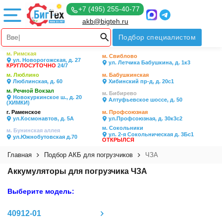
+7 (495) 255-40-77
akb@bigteh.ru
Подбор специалистом
м. Римская
м. Свиблово
ул. Новорогожская, д. 27
ул. Летчика Бабушкина, д. 1к3
КРУГЛОСУТОЧНО
24/7
м. Люблино
м. Бабушкинская
Люблинская, д. 60
Хибинский пр-д, д. 20с1
м. Речной Вокзал
м. Бибирево
Новокуркинское ш., д. 20
Алтуфьевское шоссе, д. 50
(ХИМКИ)
г. Раменское
м. Профсоюзная
ул.Космонавтов, д. 5А
ул.Профсоюзная, д. 30к3с2
м. Сокольники
м. Бунинская аллея
ул. 2-я Сокольническая д. 3Бс1
ул.Южнобутовская д.70
ОТКРЫЛСЯ
Главная
Подбор АКБ для погрузчиков
ЧЗА
Аккумуляторы для погрузчика ЧЗА
Выберите модель:
40912-01