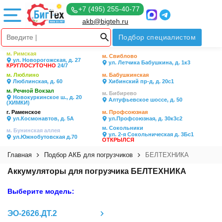
+7 (495) 255-40-77
akb@bigteh.ru
Подбор специалистом
м. Римская
м. Свиблово
ул. Новорогожская, д. 27
ул. Летчика Бабушкина, д. 1к3
КРУГЛОСУТОЧНО
24/7
м. Люблино
м. Бабушкинская
Люблинская, д. 60
Хибинский пр-д, д. 20с1
м. Речной Вокзал
м. Бибирево
Новокуркинское ш., д. 20
Алтуфьевское шоссе, д. 50
(ХИМКИ)
г. Раменское
м. Профсоюзная
ул.Космонавтов, д. 5А
ул.Профсоюзная, д. 30к3с2
м. Сокольники
м. Бунинская аллея
ул. 2-я Сокольническая д. 3Бс1
ул.Южнобутовская д.70
ОТКРЫЛСЯ
Главная
Подбор АКБ для погрузчиков
БЕЛТЕХНИКА
Аккумуляторы для погрузчика БЕЛТЕХНИКА
Выберите модель:
ЭО-2626.ДТ.2