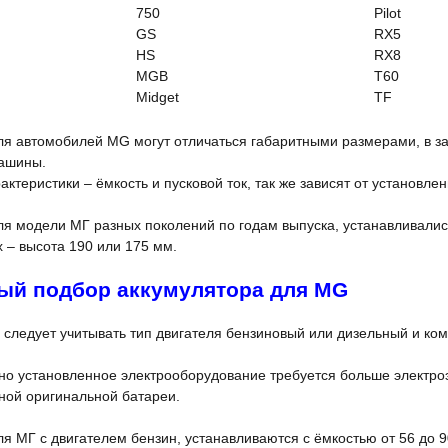
750
Pilot
GS
RX5
HS
RX8
MGB
T60
Midget
TF
ля автомобилей MG могут отличаться габаритными размерами, в з
ашины.
актеристики – ёмкость и пусковой ток, так же зависят от установл
ля модели МГ разных поколений по годам выпуска, устанавливалис
х – высота 190 или 175 мм.
ый подбор аккумулятора для MG
 следует учитывать тип двигателя бензиновый или дизельный и к
о установленное электрооборудование требуется больше электроэ
ной оригинальной батареи.
я МГ с двигателем бензин, устанавливаются с ёмкостью от 56 до 