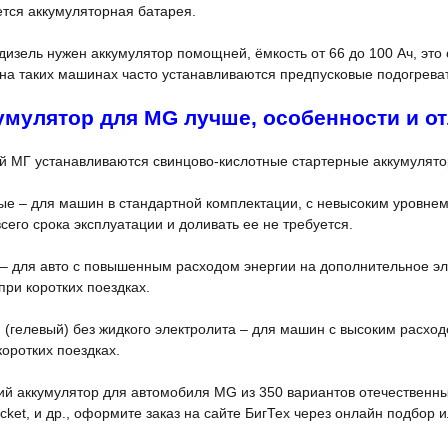
тся аккумуляторная батарея.
изель нужен аккумулятор помощней, ёмкость от 66 до 100 Ач, эт
 на таких машинах часто устанавливаются предпусковые подогрева
умулятор для MG лучше, особенности и о
й МГ устанавливаются свинцово-кислотные стартерные аккумулято
 – для машин в стандартной комплектации, с невысоким уровнем 
сего срока эксплуатации и доливать ее не требуется.
 – для авто с повышенным расходом энергии на дополнительное эл
ри коротких поездках.
(гелевый) без жидкого электролита – для машин с высоким расхо
оротких поездках.
ий аккумулятор для автомобиля MG из 350 вариантов отечественн
 Rocket, и др., оформите заказ на сайте БигТех через онлайн подбо