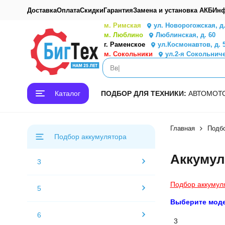
Доставка
Оплата
Скидки
Гарантия
Замена и установка АКБ
Инф
м. Римская
ул. Новорогожская, д
м. Люблино
Люблинская, д. 60
г. Раменское
ул.Космонавтов, д. 
м. Сокольники
ул.2-я Сокольниче
Каталог
ПОДБОР ДЛЯ ТЕХНИКИ:
АВТО
МОТ
Главная
Подбо
Подбор аккумулятора
Аккумул
3
Подбор аккумул
5
Выберите мод
6
3