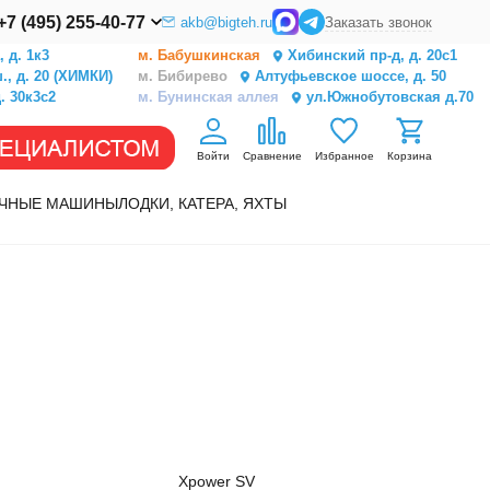
+7 (495) 255-40-77
akb@bigteh.ru
Заказать звонок
 д. 1к3
м. Бабушкинская
Хибинский пр-д, д. 20с1
, д. 20 (ХИМКИ)
м. Бибирево
Алтуфьевское шоссе, д. 50
. 30к3с2
м. Бунинская аллея
ул.Южнобутовская д.70
Войти
Сравнение
Избранное
Корзина
ЧНЫЕ МАШИНЫ
ЛОДКИ, КАТЕРА, ЯХТЫ
Xpower SV