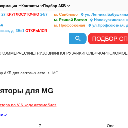
ормация
Контакты
Подбор АКБ
. 27
КРУГЛОСУТОЧНО
24/7
м. Свиблово
ул. Летчика Бабушкина,
м. Речной Вокзал
Новокуркинское ш.
5А
м. Профсоюзная
ул.Профсоюзная, д
ская, д. 3Бс1
ОТКРЫЛСЯ
О
КОММЕРЧЕСКИЕ
ГРУЗОВИКИ
ПОГРУЗЧИКИ
ГОЛЬФ-КАР
ПОЛОМОЕ
р АКБ для легковых авто
MG
яторы для MG
ятора по VIN коду автомобиля
ель:
7
One