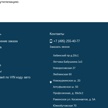
 утилизацию.
ь
Контакты
ение заказа
+7 (495) 255-40-77
а
Заказать звонок
Хибинский пр-д 20с1
Летчика Бабушкина 1к3
я
Новорогожская 27
ы
Люблинская 60
акб по VIN коду авто
Новокуркинское ш. 20
Алтуфьевское ш. 50
Профсоюзная, д. 30к3с2
Раменское ул. Космонавтов, д. 5А
Южнобутовская 70