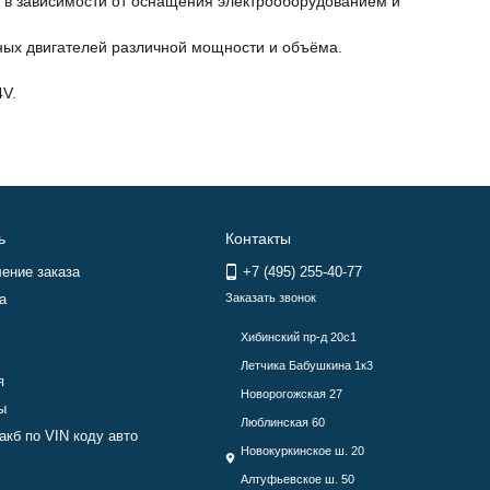
 в зависимости от оснащения электрооборудованием и
енных двигателей различной мощности и объёма.
V.
ь
Контакты
ение заказа
+7 (495) 255-40-77
а
Заказать звонок
Хибинский пр-д 20с1
Летчика Бабушкина 1к3
я
Новорогожская 27
ы
Люблинская 60
акб по VIN коду авто
Новокуркинское ш. 20
Алтуфьевское ш. 50