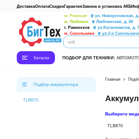
Доставка
Оплата
Скидки
Гарантия
Замена и установка АКБ
Инф
м. Римская
ул. Новорогожская, д
м. Люблино
Люблинская, д. 60
г. Раменское
ул.Космонавтов, д. 
м. Сокольники
ул.2-я Сокольниче
Каталог
ПОДБОР ДЛЯ ТЕХНИКИ:
АВТО
МОТ
Главная
Подбо
Подбор аккумулятора
Аккумул
TLB870
Выберите мод
TLB870