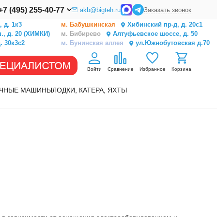
+7 (495) 255-40-77
akb@bigteh.ru
Заказать звонок
 д. 1к3
м. Бабушкинская
Хибинский пр-д, д. 20с1
, д. 20 (ХИМКИ)
м. Бибирево
Алтуфьевское шоссе, д. 50
. 30к3с2
м. Бунинская аллея
ул.Южнобутовская д.70
Войти
Сравнение
Избранное
Корзина
ЧНЫЕ МАШИНЫ
ЛОДКИ, КАТЕРА, ЯХТЫ