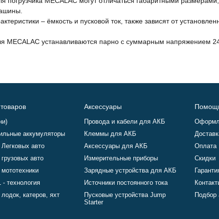
ля погрузчика MECALAC могут отличаться габаритными размерами,
ашины.
актеристики – ёмкость и пусковой ток, также зависят от установл
ля MECALAC устанавливаются парно с суммарным напряжением 24
 товаров
Аксессуары
Помощ
ни)
Провода и кабели для АКБ
Оформл
ильные аккумуляторы
Клеммы для АКБ
Доставк
 Легковых авто
Аксессуары для АКБ
Оплата
 грузовых авто
Измерительные приборы
Скидки
 мототехники
Зарядные устройства для АКБ
Гаранти
 - технология
Источники постоянного тока
Контакт
лодок, катеров, яхт
Пусковые устройства Jump
Подбор 
Starter