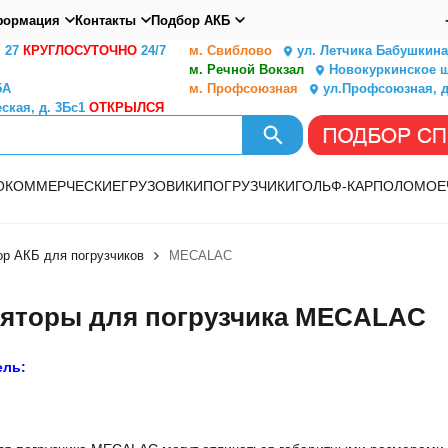
ормация
Контакты
Подбор АКБ
. 27
КРУГЛОСУТОЧНО
24/7
м. Свиблово
ул. Летчика Бабушкина,
м. Речной Вокзал
Новокуркинское ш.
5А
м. Профсоюзная
ул.Профсоюзная, д
ская, д. 3Бс1
ОТКРЫЛСЯ
О
КОММЕРЧЕСКИЕ
ГРУЗОВИКИ
ПОГРУЗЧИКИ
ГОЛЬФ-КАР
ПОЛОМОЕ
р АКБ для погрузчиков
MECALAC
яторы для погрузчика MECALAC
ель: