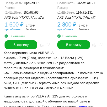
Полярность:
Прямая +/-
Полярность:
Обратная -/+
Размер
Размер
(ДхШхВ)мм:
150x87x93
(ДхШхВ)мм:
114x71x131
АКБ Vela YTX7A 7Ah, x7a
АКБ Vela YTX7L 7Ah, x7l
1 600
₽
2 300
₽
1 700
₽
2 400
₽
при обмене
при обмене
без обмена
без обмена
В наличии
В наличии
В корзину
В корзину
Характеристики мото АКБ VELA:
ёмкость - 7 Ач (7 Ah), напряжение - 12 Вольт (12V).
Мотоциклетные АКБ ВЕЛА 7Ач 12в разделяются по
габаритным размерам и технологиям:
Свинцово-кислотные с жидким электролитом - с возможностью
проверки уровня жидкости (поставляются сухозаряженные).
AGM, GEL (гелевые) - герметичные без жидкого электролита.
Литиевые Li-Ion, LiFePo4 - легкие и мощные.
Купить аккумулятор VELA 7 Ah 12V для мотоциклов и
квадроциклов с доставкой с обменом по низкой цене в
интернет-магазине «БигТех», так же получить
скидку
при