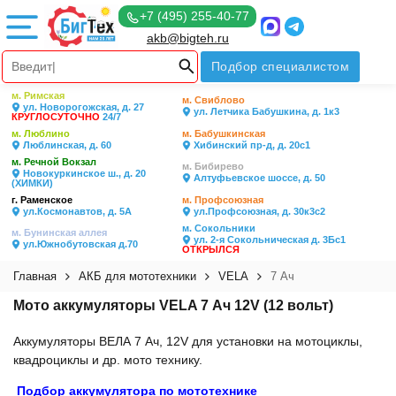
+7 (495) 255-40-77
akb@bigteh.ru
Подбор специалистом
м. Римская
м. Свиблово
ул. Новорогожская, д. 27
ул. Летчика Бабушкина, д. 1к3
КРУГЛОСУТОЧНО
24/7
м. Люблино
м. Бабушкинская
Люблинская, д. 60
Хибинский пр-д, д. 20с1
м. Речной Вокзал
м. Бибирево
Новокуркинское ш., д. 20
Алтуфьевское шоссе, д. 50
(ХИМКИ)
г. Раменское
м. Профсоюзная
ул.Космонавтов, д. 5А
ул.Профсоюзная, д. 30к3с2
м. Сокольники
м. Бунинская аллея
ул. 2-я Сокольническая д. 3Бс1
ул.Южнобутовская д.70
ОТКРЫЛСЯ
Главная
АКБ для мототехники
VELA
7 Ач
Мото аккумуляторы VELA 7 Ач 12V (12 вольт)
Аккумуляторы ВЕЛА 7 Ач, 12V для установки на мотоциклы,
квадроциклы и др. мото технику.
Подбор аккумулятора по мототехнике