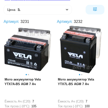
Цена
Артикул:
3231
Артикул:
3232
Мото аккумулятор Vela
Мото аккумулятор Vela
YTX7A-BS AGM 7 Ач
YTX7L-BS AGM 7 Ач
Ёмкость Ач (С20):
7
Ёмкость Ач (С20):
7
Ток пуска (-18°С):
105
Ток пуска (-18°С):
100