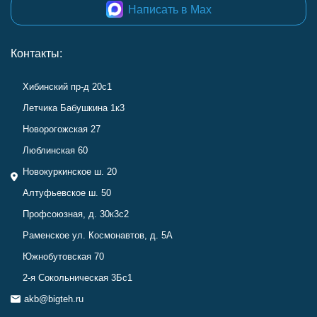
Написать в Max
Контакты:
Хибинский пр-д 20с1
Летчика Бабушкина 1к3
Новорогожская 27
Люблинская 60
Новокуркинское ш. 20
Алтуфьевское ш. 50
Профсоюзная, д. 30к3с2
Раменское ул. Космонавтов, д. 5А
Южнобутовская 70
2-я Сокольническая 3Бс1
akb@bigteh.ru