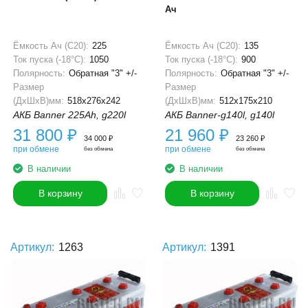
Ач
Ёмкость Ач (С20):
225
Ёмкость Ач (С20):
135
Ток пуска (-18°С):
1050
Ток пуска (-18°С):
900
Полярность:
Обратная "3" +/-
Полярность:
Обратная "3" +/-
Размер
Размер
(ДхШхВ)мм:
518x276x242
(ДхШхВ)мм:
512x175x210
АКБ Banner 225Ah, g220l
АКБ Banner-g140l, g140l
31 800
₽
21 960
₽
34 000
₽
23 260
₽
при обмене
при обмене
без обмена
без обмена
В наличии
В наличии
В корзину
В корзину
Артикул:
1263
Артикул:
1391