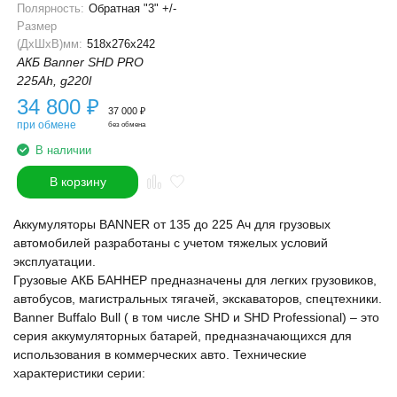
Полярность:
Обратная "3" +/-
Размер
(ДхШхВ)мм:
518x276x242
АКБ Banner SHD PRO
225Ah, g220l
34 800
₽
37 000
₽
при обмене
без обмена
В наличии
В корзину
Аккумуляторы BANNER от 135 до 225 Ач для грузовых
автомобилей разработаны с учетом тяжелых условий
эксплуатации.
Грузовые АКБ БАННЕР предназначены для легких грузовиков,
автобусов, магистральных тягачей, экскаваторов, спецтехники.
Banner Buffalo Bull ( в том числе SHD и SHD Professional) – это
серия аккумуляторных батарей, предназначающихся для
использования в коммерческих авто. Технические
характеристики серии: