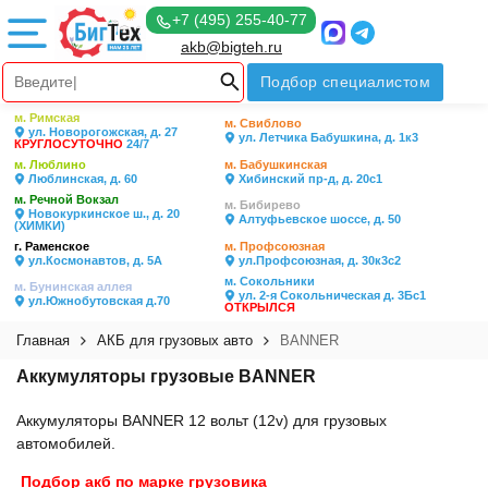
+7 (495) 255-40-77
akb@bigteh.ru
Подбор специалистом
м. Римская
м. Свиблово
ул. Новорогожская, д. 27
ул. Летчика Бабушкина, д. 1к3
КРУГЛОСУТОЧНО
24/7
м. Люблино
м. Бабушкинская
Люблинская, д. 60
Хибинский пр-д, д. 20с1
м. Речной Вокзал
м. Бибирево
Новокуркинское ш., д. 20
Алтуфьевское шоссе, д. 50
(ХИМКИ)
г. Раменское
м. Профсоюзная
ул.Космонавтов, д. 5А
ул.Профсоюзная, д. 30к3с2
м. Сокольники
м. Бунинская аллея
ул. 2-я Сокольническая д. 3Бс1
ул.Южнобутовская д.70
ОТКРЫЛСЯ
Главная
АКБ для грузовых авто
BANNER
Аккумуляторы грузовые BANNER
Аккумуляторы BANNER 12 вольт (12v) для грузовых
автомобилей.
Подбор акб по марке грузовика