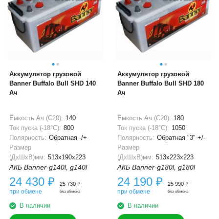
Аккумулятор грузовой
Аккумулятор грузовой
Banner Buffalo Bull SHD 140
Banner Buffalo Bull SHD 180
Ач
Ач
Ёмкость Ач (С20):
140
Ёмкость Ач (С20):
180
Ток пуска (-18°С):
800
Ток пуска (-18°С):
1050
Полярность:
Обратная -/+
Полярность:
Обратная "3" +/-
Размер
Размер
(ДхШхВ)мм:
513x190x223
(ДхШхВ)мм:
513x223x223
АКБ Banner-g140l, g140l
АКБ Banner-g180l, g180l
24 430
₽
24 190
₽
25 730
₽
25 990
₽
при обмене
при обмене
без обмена
без обмена
В наличии
В наличии