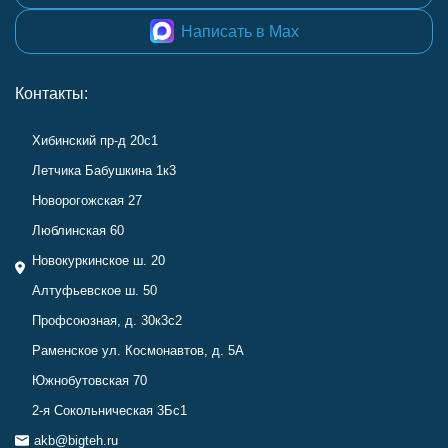
Написать в Max
Контакты:
Хибинский пр-д 20с1
Летчика Бабушкина 1к3
Новорогожская 27
Люблинская 60
Новокуркинское ш. 20
Алтуфьевское ш. 50
Профсоюзная, д. 30к3с2
Раменское ул. Космонавтов, д. 5А
Южнобутовская 70
2-я Сокольническая 3Бс1
akb@bigteh.ru