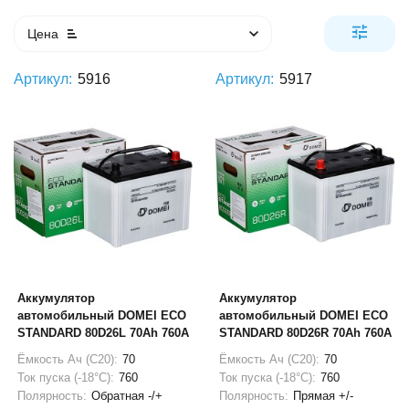
Цена
Артикул:
5916
Артикул:
5917
Аккумулятор
Аккумулятор
автомобильный DOMEI ECO
автомобильный DOMEI ECO
STANDARD 80D26L 70Ah 760A
STANDARD 80D26R 70Ah 760A
Ёмкость Ач (С20):
70
Ёмкость Ач (С20):
70
Ток пуска (-18°С):
760
Ток пуска (-18°С):
760
Полярность:
Обратная -/+
Полярность:
Прямая +/-