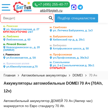
+7 (495) 255-40-77
akb@bigteh.ru
Подбор специалистом
м. Римская
м. Свиблово
ул. Новорогожская, д. 27
ул. Летчика Бабушкина, д. 1к3
КРУГЛОСУТОЧНО
24/7
м. Люблино
м. Бабушкинская
Люблинская, д. 60
Хибинский пр-д, д. 20с1
м. Речной Вокзал
м. Бибирево
Новокуркинское ш., д. 20
Алтуфьевское шоссе, д. 50
(ХИМКИ)
г. Раменское
м. Профсоюзная
ул.Космонавтов, д. 5А
ул.Профсоюзная, д. 30к3с2
м. Сокольники
м. Бунинская аллея
ул. 2-я Сокольническая д. 3Бс1
ул.Южнобутовская д.70
ОТКРЫЛСЯ
Главная
Автомобильные аккумуляторы
DOMEI
70 Ач
Аккумуляторы автомобильные DOMEI 70 Ач (70Ah,
12v)
Автомобильный аккумулятор ДОМЕЙ 70 Ач (Ампер час)
маркируется по Евро стандарту 70 Ah.