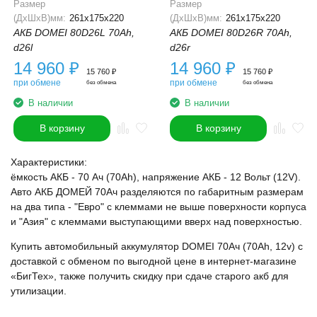
Размер
Размер
(ДхШхВ)мм:
261x175x220
(ДхШхВ)мм:
261x175x220
АКБ DOMEI 80D26L 70Ah,
АКБ DOMEI 80D26R 70Ah,
d26l
d26r
14 960
₽
14 960
₽
15 760
₽
15 760
₽
при обмене
при обмене
без обмена
без обмена
В наличии
В наличии
В корзину
В корзину
Характеристики:
ёмкость АКБ - 70 Ач (70Ah), напряжение АКБ - 12 Вольт (12V).
Авто АКБ ДОМЕЙ 70Ач разделяются по габаритным размерам
на два типа - "Евро" с клеммами не выше поверхности корпуса
и "Азия" с клеммами выступающими вверх над поверхностью.
Купить автомобильный аккумулятор DOMEI 70Ач (70Ah, 12v) с
доставкой с обменом по выгодной цене в интернет-магазине
«БигТех», также получить скидку при сдаче старого акб для
утилизации.