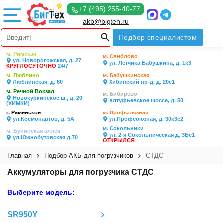
+7 (495) 255-40-77
akb@bigteh.ru
Подбор специалистом
м. Римская
м. Свиблово
ул. Новорогожская, д. 27
ул. Летчика Бабушкина, д. 1к3
КРУГЛОСУТОЧНО
24/7
м. Люблино
м. Бабушкинская
Люблинская, д. 60
Хибинский пр-д, д. 20с1
м. Речной Вокзал
м. Бибирево
Новокуркинское ш., д. 20
Алтуфьевское шоссе, д. 50
(ХИМКИ)
г. Раменское
м. Профсоюзная
ул.Космонавтов, д. 5А
ул.Профсоюзная, д. 30к3с2
м. Сокольники
м. Бунинская аллея
ул. 2-я Сокольническая д. 3Бс1
ул.Южнобутовская д.70
ОТКРЫЛСЯ
Главная
Подбор АКБ для погрузчиков
СТДС
Аккумуляторы для погрузчика СТДС
Выберите модель:
SR950Y