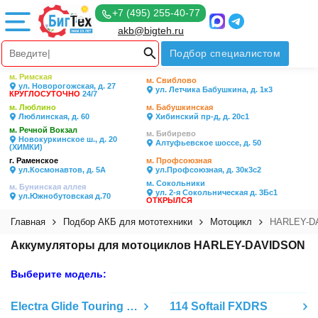
+7 (495) 255-40-77
akb@bigteh.ru
Подбор специалистом
м. Римская
м. Свиблово
ул. Новорогожская, д. 27
ул. Летчика Бабушкина, д. 1к3
КРУГЛОСУТОЧНО
24/7
м. Люблино
м. Бабушкинская
Люблинская, д. 60
Хибинский пр-д, д. 20с1
м. Речной Вокзал
м. Бибирево
Новокуркинское ш., д. 20
Алтуфьевское шоссе, д. 50
(ХИМКИ)
г. Раменское
м. Профсоюзная
ул.Космонавтов, д. 5А
ул.Профсоюзная, д. 30к3с2
м. Сокольники
м. Бунинская аллея
ул. 2-я Сокольническая д. 3Бс1
ул.Южнобутовская д.70
ОТКРЫЛСЯ
Главная
Подбор АКБ для мототехники
Мотоцикл
HARLEY-D
Аккумуляторы для мотоциклов HARLEY-DAVIDSON
Выберите модель:
Electra Glide Touring FLH до 1996
114 Softail FXDRS