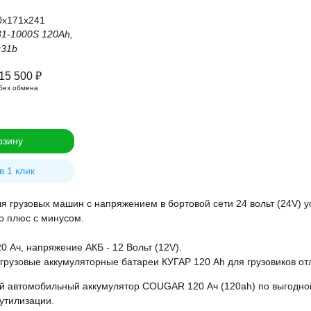
0x171x241
-1000S 120Ah,
u31b
15 500
₽
без обмена
рзину
в 1 клик
грузовых машин с напряжением в бортовой сети 24 вольт (24V) у
о плюс с минусом.
20 Ач, напряжение АКБ - 12 Вольт (12V).
рузовые аккумуляторные батареи КУГАР 120 Ah для грузовиков от
ой автомобильный аккумулятор COUGAR 120 Ач (120ah) по выгодно
 утилизации.