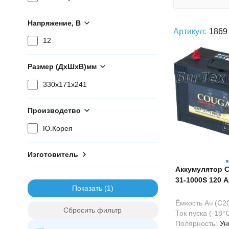
Напряжение, В
Артикул:
1869
12
Размер (ДхШхВ)мм
330x171x241
Производство
Ю.Корея
Изготовитель
Аккумулятор 
31-1000S 120 А
Показать
винт)
Ёмкость Ач (С20
Сбросить фильтр
Ток пуска (-18°С
Полярность:
Ун