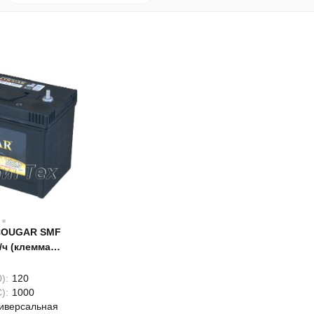
COUGAR SMF
/ч (клемма
):
120
):
1000
иверсальная