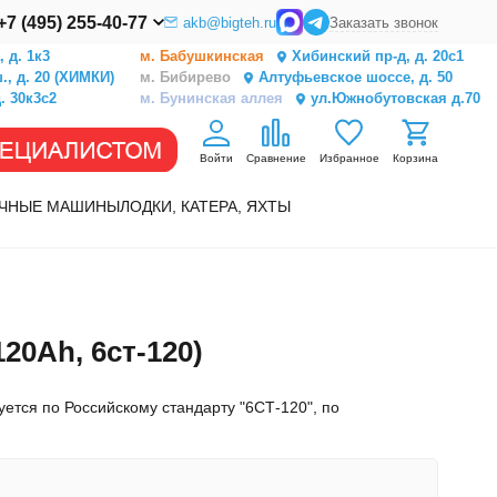
+7 (495) 255-40-77
akb@bigteh.ru
Заказать звонок
 д. 1к3
м. Бабушкинская
Хибинский пр-д, д. 20с1
, д. 20 (ХИМКИ)
м. Бибирево
Алтуфьевское шоссе, д. 50
. 30к3с2
м. Бунинская аллея
ул.Южнобутовская д.70
Войти
Сравнение
Избранное
Корзина
ЧНЫЕ МАШИНЫ
ЛОДКИ, КАТЕРА, ЯХТЫ
0Ah, 6ст-120)
ется по Российскому стандарту "6СТ-120", по