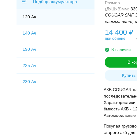
Подбор аккумулятора
Размер
(ДхШхВ)мм:
33
COUGAR SMF 31
120 Ач
клемма винт, 
14 400
₽
140 Ач
при обмене
190 Ач
В наличии
В ко
225 Ач
Купить 
230 Ач
АКБ COUGAR для 
последовательн
Характеристики:
ёмкость АКБ - 1
Автомобильные г
Покупая грузов
старого акб для