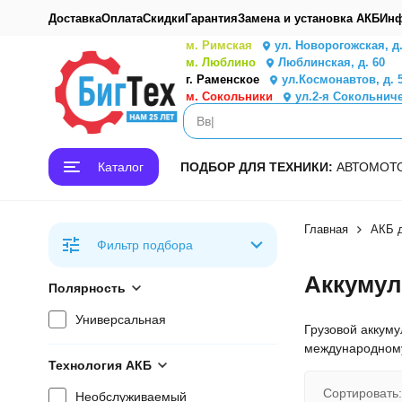
Доставка
Оплата
Скидки
Гарантия
Замена и установка АКБ
Инф
м. Римская
ул. Новорогожская, д
м. Люблино
Люблинская, д. 60
г. Раменское
ул.Космонавтов, д. 
м. Сокольники
ул.2-я Сокольниче
Каталог
ПОДБОР ДЛЯ ТЕХНИКИ:
АВТО
МОТ
Главная
АКБ д
Фильтр подбора
Аккумул
Полярность
Универсальная
Грузовой аккуму
международному
Технология АКБ
Сортировать:
Необслуживаемый