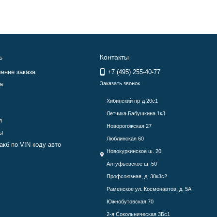
ь
Контакты
ение заказа
+7 (495) 255-40-77
а
Заказать звонок
Хибинский пр-д 20с1
Летчика Бабушкина 1к3
я
Новорогожская 27
ы
Люблинская 60
акб по VIN коду авто
Новокуркинское ш. 20
Алтуфьевское ш. 50
Профсоюзная, д. 30к3с2
Раменское ул. Космонавтов, д. 5А
Южнобутовская 70
2-я Сокольническая 3Бс1