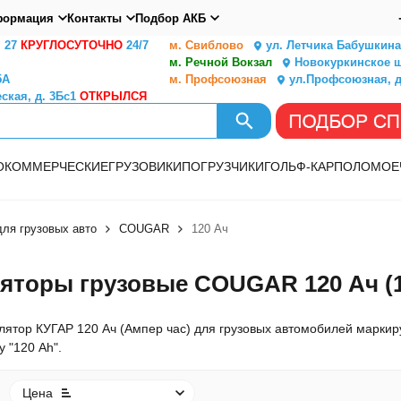
ормация
Контакты
Подбор АКБ
. 27
КРУГЛОСУТОЧНО
24/7
м. Свиблово
ул. Летчика Бабушкина,
м. Речной Вокзал
Новокуркинское ш.
5А
м. Профсоюзная
ул.Профсоюзная, д
ская, д. 3Бс1
ОТКРЫЛСЯ
О
КОММЕРЧЕСКИЕ
ГРУЗОВИКИ
ПОГРУЗЧИКИ
ГОЛЬФ-КАР
ПОЛОМОЕ
ля грузовых авто
COUGAR
120 Ач
яторы грузовые COUGAR 120 Ач (12
лятор КУГАР 120 Ач (Ампер час) для грузовых автомобилей маркиру
 "120 Ah".
Цена