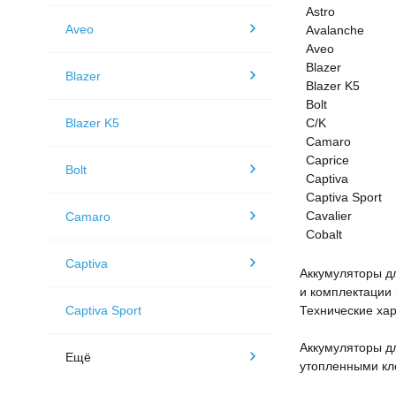
Astro
Aveo
Avalanche
Aveo
Blazer
Blazer
Blazer K5
Bolt
Blazer K5
C/K
Camaro
Caprice
Bolt
Captiva
Captiva Sport
Cavalier
Camaro
Cobalt
Captiva
Аккумуляторы д
и комплектации
Captiva Sport
Технические хар
Аккумуляторы д
Ещё
утопленными кл