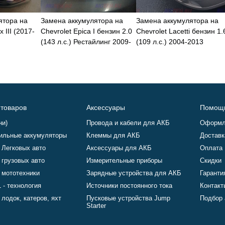
ятора на
Замена аккумулятора на
Замена аккумулятора на
 III (2017-
Chevrolet Epica I бензин 2.0
Chevrolet Lacetti бензин 1.
(143 л.с.) Рестайлинг 2009-
(109 л.с.) 2004-2013
2012
 товаров
Аксессуары
Помощ
ни)
Провода и кабели для АКБ
Оформл
ильные аккумуляторы
Клеммы для АКБ
Доставк
 Легковых авто
Аксессуары для АКБ
Оплата
 грузовых авто
Измерительные приборы
Скидки
 мототехники
Зарядные устройства для АКБ
Гаранти
 - технология
Источники постоянного тока
Контакт
лодок, катеров, яхт
Пусковые устройства Jump
Подбор 
Starter