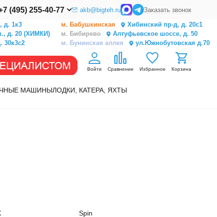
+7 (495) 255-40-77
akb@bigteh.ru
Заказать звонок
 д. 1к3
м. Бабушкинская
Хибинский пр-д, д. 20с1
, д. 20 (ХИМКИ)
м. Бибирево
Алтуфьевское шоссе, д. 50
. 30к3с2
м. Бунинская аллея
ул.Южнобутовская д.70
Войти
Сравнение
Избранное
Корзина
ЧНЫЕ МАШИНЫ
ЛОДКИ, КАТЕРА, ЯХТЫ
X
Spin