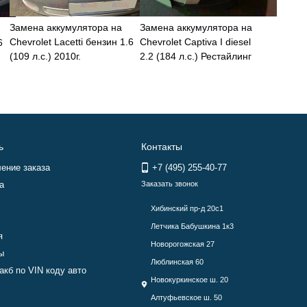
Замена аккумулятора на
Замена аккумулятора на
Chevrolet Lacetti бензин 1.6
Chevrolet Captiva I diesel
6
(109 л.с.) 2010г.
2.2 (184 л.с.) Рестайлинг
2011-2013
ь
Контакты
ение заказа
+7 (495) 255-40-77
а
Заказать звонок
Хибинский пр-д 20с1
Летчика Бабушкина 1к3
я
Новорогожская 27
ы
Люблинская 60
акб по VIN коду авто
Новокуркинское ш. 20
Алтуфьевское ш. 50