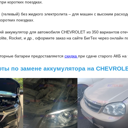
ри коротких поездках.
(гелевый) без жидкого электролита – для машин с высоким расхо
оротких поездках.
ий аккумулятор для автомобиля CHEVROLET из 350 вариантов оте
Solite, Rocket, и др., оформите заказ на сайте БигТех через онлайн
яторные батареи предоставляется
скидка
при сдаче старого АКБ на
оты по замене аккумулятора на CHEVROL