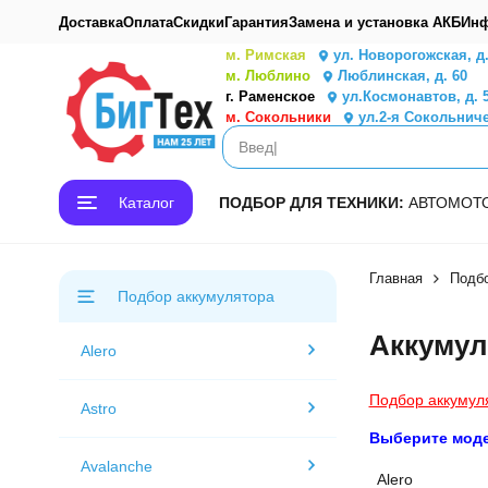
Доставка
Оплата
Скидки
Гарантия
Замена и установка АКБ
Инф
м. Римская
ул. Новорогожская, д
м. Люблино
Люблинская, д. 60
г. Раменское
ул.Космонавтов, д. 
м. Сокольники
ул.2-я Сокольниче
Каталог
ПОДБОР ДЛЯ ТЕХНИКИ:
АВТО
МОТ
Главная
Подбо
Подбор аккумулятора
Аккуму
Alero
Подбор аккумул
Astro
Выберите мод
Avalanche
Alero