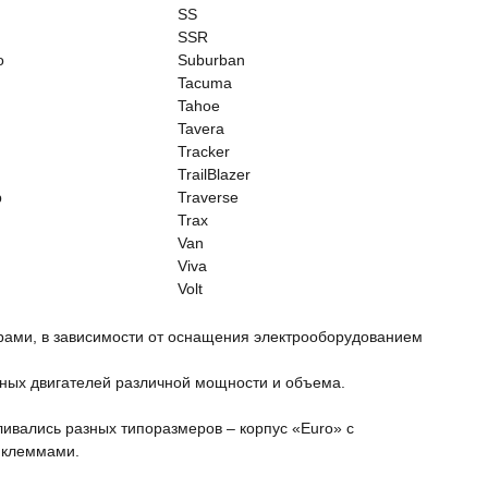
SS
SSR
o
Suburban
Tacuma
Tahoe
Tavera
Tracker
TrailBlazer
p
Traverse
Trax
Van
Viva
Volt
ами, в зависимости от оснащения электрооборудованием
енных двигателей различной мощности и объема.
ивались разных типоразмеров – корпус «Euro» с
 клеммами.