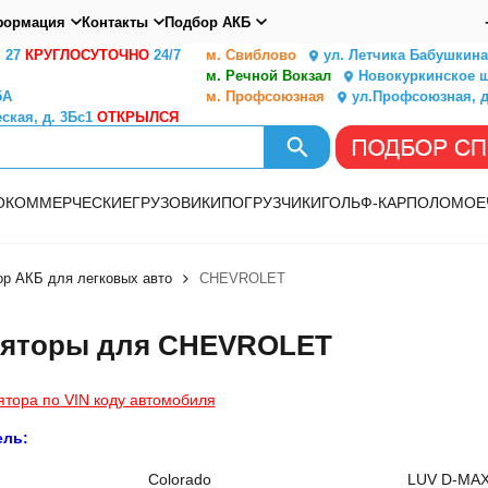
ормация
Контакты
Подбор АКБ
. 27
КРУГЛОСУТОЧНО
24/7
м. Свиблово
ул. Летчика Бабушкина,
м. Речной Вокзал
Новокуркинское ш.
5А
м. Профсоюзная
ул.Профсоюзная, д
ская, д. 3Бс1
ОТКРЫЛСЯ
О
КОММЕРЧЕСКИЕ
ГРУЗОВИКИ
ПОГРУЗЧИКИ
ГОЛЬФ-КАР
ПОЛОМОЕ
р АКБ для легковых авто
CHEVROLET
ляторы для CHEVROLET
ятора по VIN коду автомобиля
ель:
Colorado
LUV D-MA