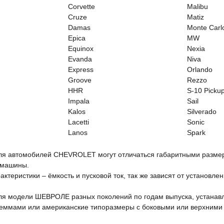
Corvette
Malibu
Cruze
Matiz
Damas
Monte Carl
Epica
MW
Equinox
Nexia
Evanda
Niva
Express
Orlando
Groove
Rezzo
HHR
S-10 Picku
Impala
Sail
Kalos
Silverado
Lacetti
Sonic
Lanos
Spark
ля автомобилей CHEVROLET могут отличаться габаритными размер
 машины.
актеристики – ёмкость и пусковой ток, так же зависят от установл
ля модели ШЕВРОЛЕ разных поколений по годам выпуска, устанавл
еммами или американские типоразмеры с боковыми или верхними