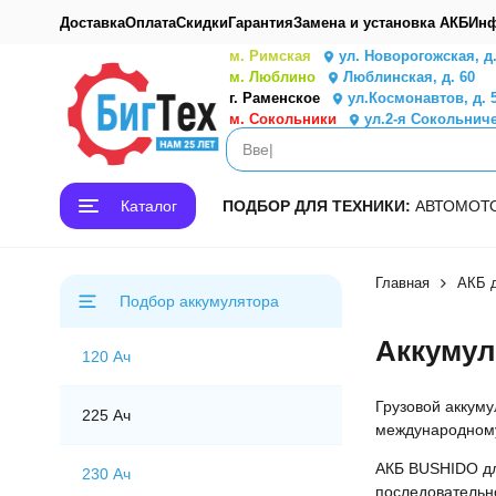
Доставка
Оплата
Скидки
Гарантия
Замена и установка АКБ
Инф
м. Римская
ул. Новорогожская, д
м. Люблино
Люблинская, д. 60
г. Раменское
ул.Космонавтов, д. 
м. Сокольники
ул.2-я Сокольниче
Каталог
ПОДБОР ДЛЯ ТЕХНИКИ:
АВТО
МОТ
Главная
АКБ д
Подбор аккумулятора
Аккумул
120 Ач
Грузовой аккуму
225 Ач
международному
АКБ BUSHIDO для
230 Ач
последовательн