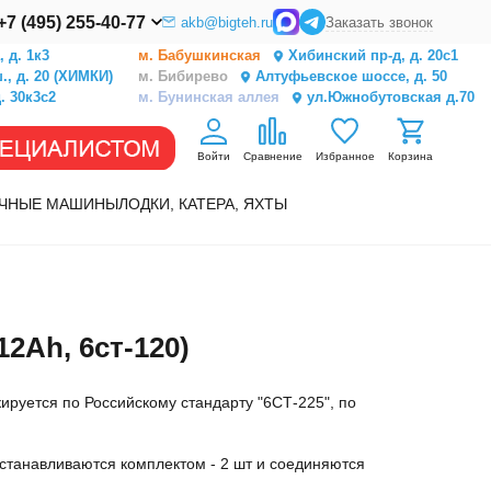
+7 (495) 255-40-77
akb@bigteh.ru
Заказать звонок
 д. 1к3
м. Бабушкинская
Хибинский пр-д, д. 20с1
, д. 20 (ХИМКИ)
м. Бибирево
Алтуфьевское шоссе, д. 50
. 30к3с2
м. Бунинская аллея
ул.Южнобутовская д.70
Войти
Сравнение
Избранное
Корзина
ЧНЫЕ МАШИНЫ
ЛОДКИ, КАТЕРА, ЯХТЫ
2Ah, 6ст-120)
руется по Российскому стандарту "6СТ-225", по
станавливаются комплектом - 2 шт и соединяются