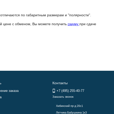
отличаются по габаритным размерам и "полярности".
ой цене с обменом, Вы можете получить
скидку
при сдаче
ь
Контакты
ение заказа
+7 (495) 255-40-77
а
Заказать звонок
Хибинский пр-д 20с1
Летчика Бабушкина 1к3