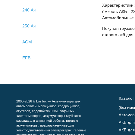
Характеристики:
240 Ач
ёмкость АКБ - 2
Автомобильные 
250 Ач
Покупая грузов
старого акб для
AGM
EFB
Каталог
2000-2026 © БигТех — Аккумуляторы для
автомобилей, мотоциклов, квадроциклов,
(без име
скутеров, садовой техники, лодочных
Автомоб
электромоторов, аккумуляторы глубокого
разряда для цикличной работы, тяговые
АКБ для
аккумуляторы, предназначенные для
АКБ для
электродвигателей на электрокарах, гелевые