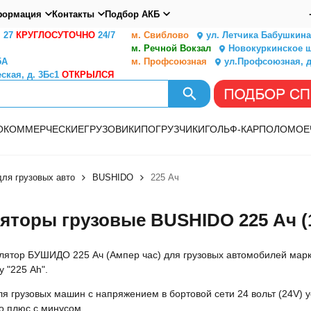
ормация
Контакты
Подбор АКБ
. 27
КРУГЛОСУТОЧНО
24/7
м. Свиблово
ул. Летчика Бабушкина,
м. Речной Вокзал
Новокуркинское ш.
5А
м. Профсоюзная
ул.Профсоюзная, д
ская, д. 3Бс1
ОТКРЫЛСЯ
О
КОММЕРЧЕСКИЕ
ГРУЗОВИКИ
ПОГРУЗЧИКИ
ГОЛЬФ-КАР
ПОЛОМОЕ
ля грузовых авто
BUSHIDO
225 Ач
яторы грузовые BUSHIDO 225 Ач (1
лятор БУШИДО 225 Ач (Ампер час) для грузовых автомобилей марки
 "225 Ah".
 грузовых машин с напряжением в бортовой сети 24 вольт (24V) у
о плюс с минусом.