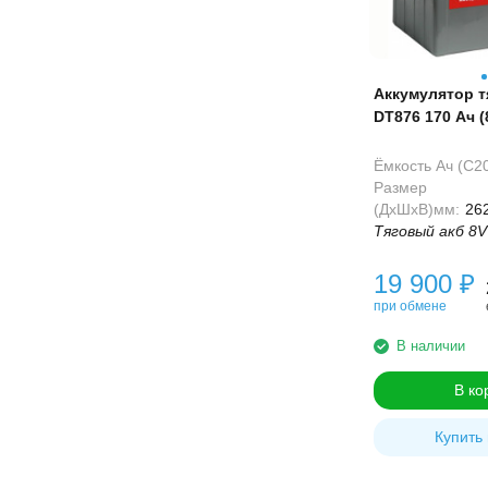
Аккумулятор 
DT876 170 Ач (
Ёмкость Ач (С20
Размер
(ДхШхВ)мм:
26
Тяговый акб 8
19 900
₽
при обмене
В наличии
В ко
Купить 