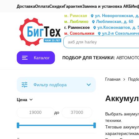
Доставка
Оплата
Скидки
Гарантия
Замена и установка АКБ
Инф
м. Римская
ул. Новорогожская, д
м. Люблино
Люблинская, д. 60
г. Раменское
ул.Космонавтов, д. 
м. Сокольники
ул.2-я Сокольниче
Каталог
ПОДБОР ДЛЯ ТЕХНИКИ:
АВТО
МОТ
Главная
Подб
Фильтр подбора
Аккумул
Цена
до
Выбрать аккуму
техники.
Тяговые аккумул
характеристикам