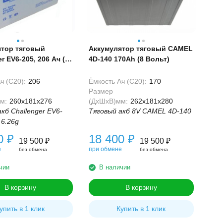
ятор тяговый
Аккумулятор тяговый CAMEL
r EV6-205, 206 Ач (6
4D-140 170Ah (8 Вольт)
ч (С20):
206
Ёмкость Ач (С20):
170
Размер
м:
260x181x276
(ДхШхВ)мм:
262x181x280
кб Challenger EV6-
Тяговый акб 8V CAMEL 4D-140
 6.26g
00
₽
18 400
₽
19 500
₽
19 500
₽
е
при обмене
без обмена
без обмена
чии
В наличии
В корзину
В корзину
упить в 1 клик
Купить в 1 клик