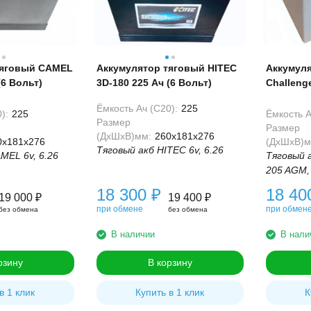
тяговый CAMEL
Аккумулятор тяговый HITEC
Аккумул
(6 Вольт)
3D-180 225 Ач (6 Вольт)
Challenge
Вольт)
Ёмкость Ач (С20):
225
):
225
Ёмкость А
Размер
Размер
(ДхШхВ)мм:
260x181x276
0x181x276
(ДхШхВ)м
Тяговый акб HITEC 6v, 6.26
MEL 6v, 6.26
Тяговый а
205 AGM,
18 300
₽
18 4
19 000
₽
19 400
₽
при обмене
при обмен
без обмена
без обмена
В наличии
В нали
рзину
В корзину
в 1 клик
Купить в 1 клик
К