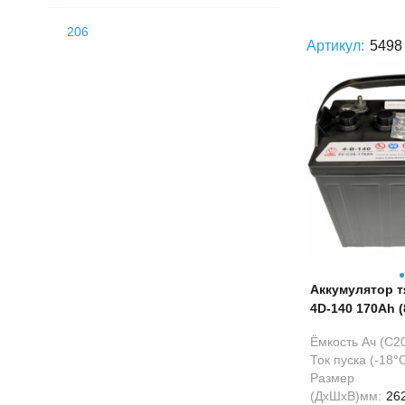
206
Артикул:
5498
Аккумулятор т
4D-140 170Ah (
Ёмкость Ач (С20
Ток пуска (-18°С
Размер
(ДхШхВ)мм:
26