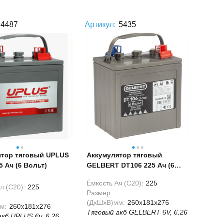
4487
Артикул:
5435
ятор тяговый UPLUS
Аккумулятор тяговый
5 Ач (6 Вольт)
GELBERT DT106 225 Ач (6
Вольт)
Ёмкость Ач (С20):
225
ч (С20):
225
Размер
(ДхШхВ)мм:
260x181x276
м:
260x181x276
Тяговый акб GELBERT 6V, 6.26
кб UPLUS 6v, 6.26