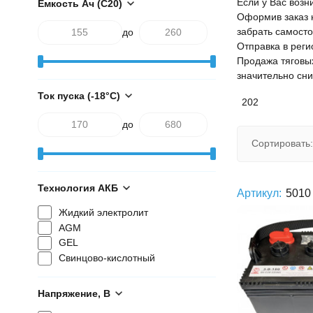
Если у Вас возн
Ёмкость Ач (С20)
Оформив заказ н
забрать самосто
до
Отправка в рег
Продажа тяговы
значительно сни
Ток пуска (-18°С)
202
до
Сортировать:
Технология АКБ
Артикул:
5010
Жидкий электролит
AGM
GEL
Свинцово-кислотный
Напряжение, В