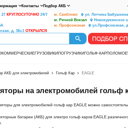
ормация
Контакты
Подбор АКБ
. 27
КРУГЛОСУТОЧНО
24/7
м. Свиблово
ул. Летчика Бабушкина,
м. Речной Вокзал
Новокуркинское ш.
5А
м. Профсоюзная
ул.Профсоюзная, д
ская, д. 3Бс1
ОТКРЫЛСЯ
О
КОММЕРЧЕСКИЕ
ГРУЗОВИКИ
ПОГРУЗЧИКИ
ГОЛЬФ-КАР
ПОЛОМОЕ
ор АКБ для электромобилей
Гольф Кар
EAGLE
яторы на электромобилей гольф 
ляторы для электромобилей гольф кар EAGLE можно самостоятельн
яторные батареи (АКБ) для электро гольф каров EAGLE различног
.