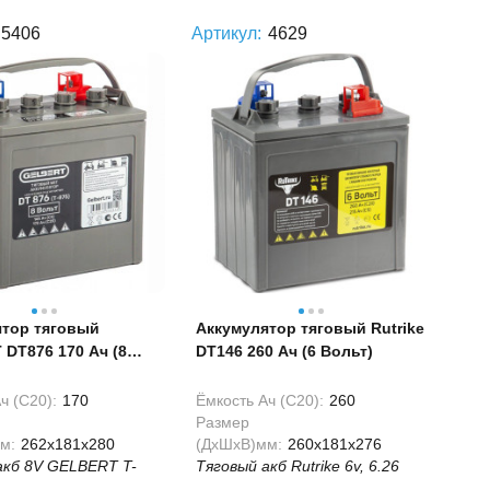
5406
Артикул:
4629
ятор тяговый
Аккумулятор тяговый Rutrike
DT876 170 Ач (8
DT146 260 Ач (6 Вольт)
ч (С20):
170
Ёмкость Ач (С20):
260
Размер
м:
262x181x280
(ДхШхВ)мм:
260x181x276
акб 8V GELBERT T-
Тяговый акб Rutrike 6v, 6.26