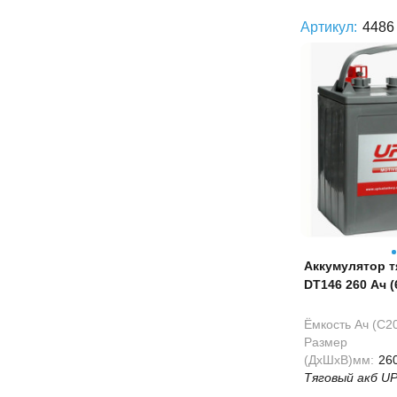
Артикул:
4486
Аккумулятор 
DT146 260 Ач (
Ёмкость Ач (С20
Размер
(ДхШхВ)мм:
26
Тяговый акб UP