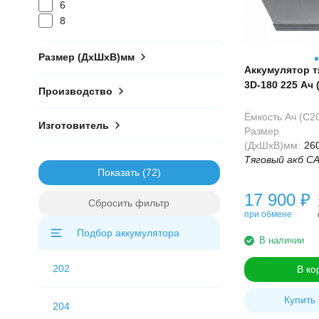
6
8
Размер (ДхШхВ)мм
Аккумулятор 
3D-180 225 Ач 
Производство
Ёмкость Ач (С20
Изготовитель
Размер
(ДхШхВ)мм:
26
Тяговый акб CA
Показать
17 900
₽
Сбросить фильтр
при обмене
Подбор аккумулятора
В наличии
202
В ко
Купить 
204