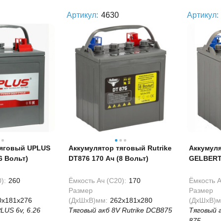
Артикул:
4630
Артикул:
тяговый UPLUS
Аккумулятор тяговый Rutrike
Аккумул
6 Вольт)
DT876 170 Ач (8 Вольт)
GELBERT 
Вольт)
):
260
Ёмкость Ач (С20):
170
Ёмкость А
Размер
Размер
0x181x276
(ДхШхВ)мм:
262x181x280
(ДхШхВ)м
LUS 6v, 6.26
Тяговый акб 8V Rutrike DCB875
Тяговый 
875