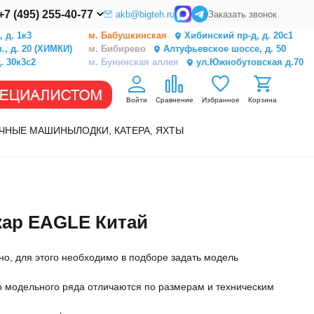
+7 (495) 255-40-77
akb@bigteh.ru
Заказать звонок
 д. 1к3
м. Бабушкинская
Хибинский пр-д, д. 20с1
, д. 20 (ХИМКИ)
м. Бибирево
Алтуфьевское шоссе, д. 50
. 30к3с2
м. Бунинская аллея
ул.Южнобутовская д.70
Войти
Сравнение
Избранное
Корзина
ЧНЫЕ МАШИНЫ
ЛОДКИ, КАТЕРА, ЯХТЫ
кар EAGLE Китай
о, для этого необходимо в подборе задать модель
о модельного ряда отличаются по размерам и техническим