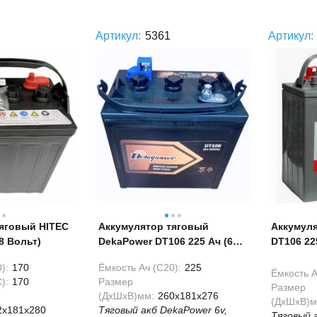
Артикул:
5361
Артикул:
яговый HITEC
Аккумулятор тяговый
Аккумул
8 Вольт)
DekaPower DT106 225 Ач (6
DT106 22
Вольт)
):
170
Ёмкость Ач (С20):
225
Ёмкость А
):
170
Размер
Размер
(ДхШхВ)мм:
260x181x276
(ДхШхВ)м
2x181x280
Тяговый акб DekaPower 6v,
Тяговый а