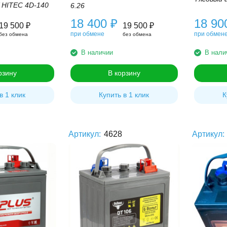
 HITEC 4D-140
6.26
18 400
₽
18 9
19 500
₽
19 500
₽
при обмене
при обмен
без обмена
без обмена
В наличии
В нали
рзину
В корзину
в 1 клик
Купить в 1 клик
К
Артикул:
4628
Артикул: