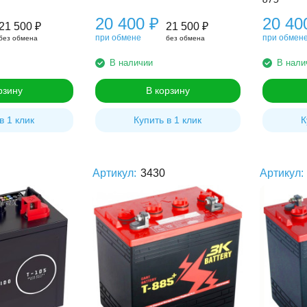
20 400
₽
20 4
21 500
₽
21 500
₽
при обмене
при обмен
без обмена
без обмена
В наличии
В нали
рзину
В корзину
в 1 клик
Купить в 1 клик
К
Артикул:
3430
Артикул: