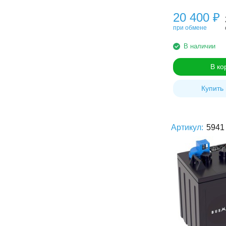
20 400
₽
при обмене
В наличии
В ко
Купить 
Артикул:
5941