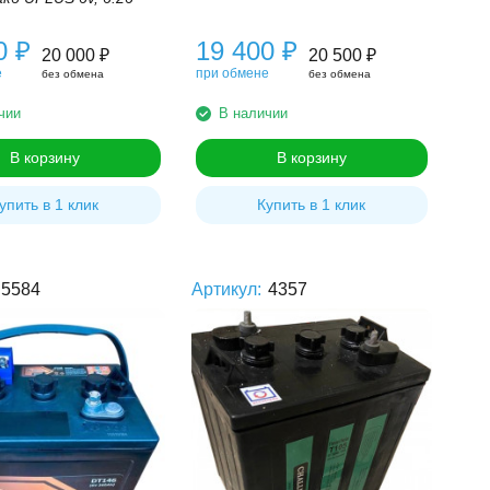
00
₽
19 400
₽
20 000
₽
20 500
₽
е
при обмене
без обмена
без обмена
чии
В наличии
В корзину
В корзину
упить в 1 клик
Купить в 1 клик
5584
Артикул:
4357