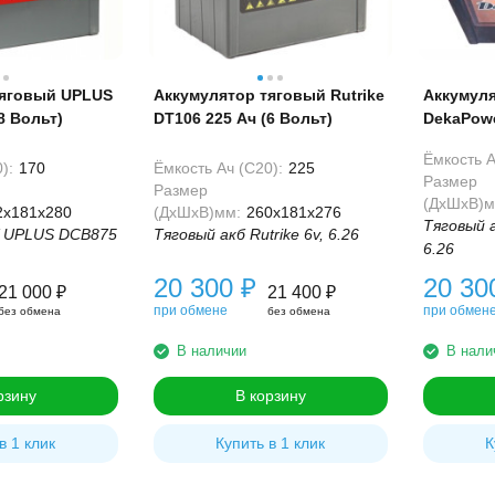
тяговый UPLUS
Аккумулятор тяговый Rutrike
Аккумул
8 Вольт)
DT106 225 Ач (6 Вольт)
DekaPowe
Вольт)
Ёмкость А
):
170
Ёмкость Ач (С20):
225
Размер
Размер
(ДхШхВ)м
2x181x280
(ДхШхВ)мм:
260x181x276
Тяговый 
V UPLUS DCB875
Тяговый акб Rutrike 6v, 6.26
6.26
20 300
₽
20 3
21 000
₽
21 400
₽
при обмене
при обмен
без обмена
без обмена
В наличии
В нали
рзину
В корзину
в 1 клик
Купить в 1 клик
К