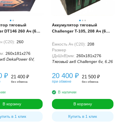
ятор тяговый
Аккумулятор тяговый
r DT146 260 Ач (6
Challenger T-105, 208 Ач (6
Вольт)
ч (С20):
260
Ёмкость Ач (С20):
208
Размер
м:
260x181x276
(ДхШхВ)мм:
260x181x276
акб DekaPower 6V,
Тяговый акб Challenger 6v, 6.26
00
₽
20 400
₽
21 400
₽
21 500
₽
е
при обмене
без обмена
без обмена
чии
В наличии
В корзину
В корзину
упить в 1 клик
Купить в 1 клик