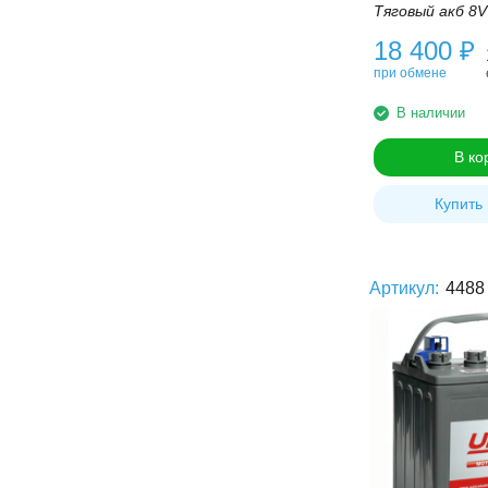
Тяговый акб 8V
18 400
₽
при обмене
В наличии
В ко
Купить 
Артикул:
4488