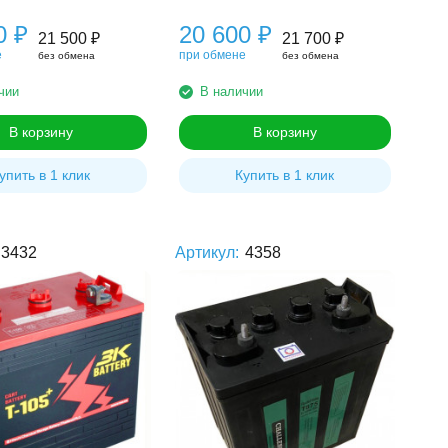
00
₽
20 600
₽
21 500
₽
21 700
₽
е
при обмене
без обмена
без обмена
чии
В наличии
В корзину
В корзину
упить в 1 клик
Купить в 1 клик
3432
Артикул:
4358