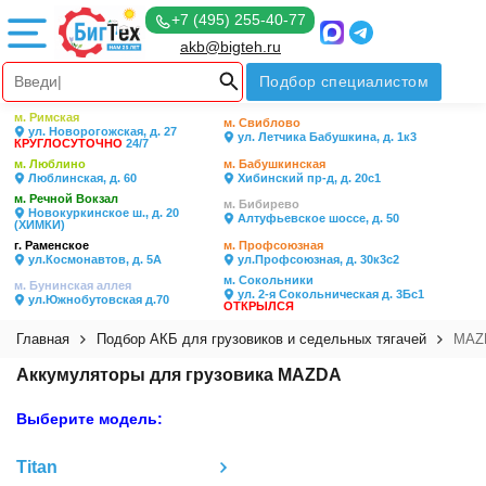
+7 (495) 255-40-77
akb@bigteh.ru
Подбор специалистом
м. Римская
м. Свиблово
ул. Новорогожская, д. 27
ул. Летчика Бабушкина, д. 1к3
КРУГЛОСУТОЧНО
24/7
м. Люблино
м. Бабушкинская
Люблинская, д. 60
Хибинский пр-д, д. 20с1
м. Речной Вокзал
м. Бибирево
Новокуркинское ш., д. 20
Алтуфьевское шоссе, д. 50
(ХИМКИ)
г. Раменское
м. Профсоюзная
ул.Космонавтов, д. 5А
ул.Профсоюзная, д. 30к3с2
м. Сокольники
м. Бунинская аллея
ул. 2-я Сокольническая д. 3Бс1
ул.Южнобутовская д.70
ОТКРЫЛСЯ
Главная
Подбор АКБ для грузовиков и седельных тягачей
MAZ
Аккумуляторы для грузовика MAZDA
Выберите модель:
Titan