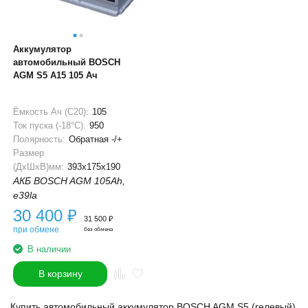
Аккумулятор
автомобильный BOSCH
AGM S5 A15 105 Ач
Ёмкость Ач (С20):
105
Ток пуска (-18°С):
950
Полярность:
Обратная -/+
Размер
(ДхШхВ)мм:
393x175x190
АКБ BOSCH AGM 105Ah,
e39la
30 400
₽
31 500
₽
при обмене
без обмена
В наличии
В корзину
Купить автомобильный аккумулятор BOSCH AGM S5 (гелевый)