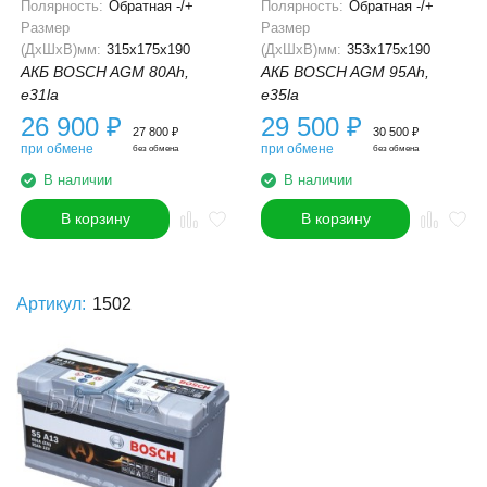
Полярность:
Обратная -/+
Полярность:
Обратная -/+
Размер
Размер
(ДхШхВ)мм:
315x175x190
(ДхШхВ)мм:
353x175x190
АКБ BOSCH AGM 80Ah,
АКБ BOSCH AGM 95Ah,
e31la
e35la
26 900
₽
29 500
₽
27 800
₽
30 500
₽
при обмене
при обмене
без обмена
без обмена
В наличии
В наличии
В корзину
В корзину
Артикул:
1502