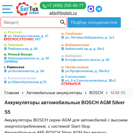
+7 (495) 255-40-77
akb@bigteh.ru
Подбор специалистом
м. Римская
м. Свиблово
ул. Новорогожская, д. 27
ул. Летчика Бабушкина, д. 1к3
КРУГЛОСУТОЧНО
24/7
м. Люблино
м. Бабушкинская
Люблинская, д. 60
Хибинский пр-д, д. 20с1
м. Речной Вокзал
м. Бибирево
Новокуркинское ш., д. 20
Алтуфьевское шоссе, д. 50
(ХИМКИ)
г. Раменское
м. Профсоюзная
ул.Космонавтов, д. 5А
ул.Профсоюзная, д. 30к3с2
м. Сокольники
м. Бунинская аллея
ул. 2-я Сокольническая д. 3Бс1
ул.Южнобутовская д.70
ОТКРЫЛСЯ
Главная
Автомобильные аккумуляторы
BOSCH
AGM S5
Аккумуляторы автомобильные BOSCH AGM Silver
S5
Аккумуляторы BOSCH серии AGM для автомобилей с высоким
энергопотреблением, с системой Start-Stop.
Автомобильные АКБ BOSCH Silver AGM без жидкого