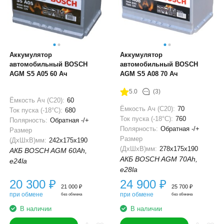
Аккумулятор
Аккумулятор
автомобильный BOSCH
автомобильный BOSCH
AGM S5 A05 60 Ач
AGM S5 A08 70 Ач
5.0
(3)
Ёмкость Ач (С20):
60
Ёмкость Ач (С20):
70
Ток пуска (-18°С):
680
Ток пуска (-18°С):
760
Полярность:
Обратная -/+
Полярность:
Обратная -/+
Размер
Размер
(ДхШхВ)мм:
242x175x190
(ДхШхВ)мм:
278x175x190
АКБ BOSCH AGM 60Ah,
АКБ BOSCH AGM 70Ah,
e24la
e28la
20 300
₽
24 900
₽
21 000
₽
25 700
₽
при обмене
при обмене
без обмена
без обмена
В наличии
В наличии