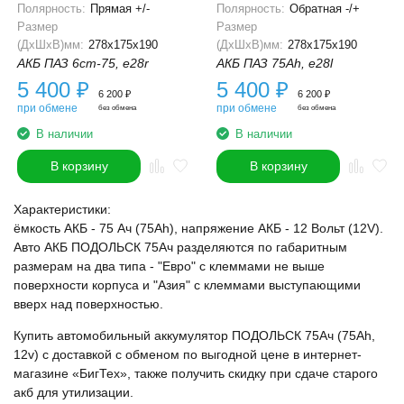
Полярность:
Прямая +/-
Полярность:
Обратная -/+
Размер
Размер
(ДхШхВ)мм:
278x175x190
(ДхШхВ)мм:
278x175x190
АКБ ПАЗ 6ст-75, e28r
АКБ ПАЗ 75Ah, e28l
5 400
₽
5 400
₽
6 200
₽
6 200
₽
при обмене
при обмене
без обмена
без обмена
В наличии
В наличии
В корзину
В корзину
Характеристики:
ёмкость АКБ - 75 Ач (75Ah), напряжение АКБ - 12 Вольт (12V).
Авто АКБ ПОДОЛЬСК 75Ач разделяются по габаритным
размерам на два типа - "Евро" с клеммами не выше
поверхности корпуса и "Азия" с клеммами выступающими
вверх над поверхностью.
Купить автомобильный аккумулятор ПОДОЛЬСК 75Ач (75Ah,
12v) с доставкой с обменом по выгодной цене в интернет-
магазине «БигТех», также получить скидку при сдаче старого
акб для утилизации.