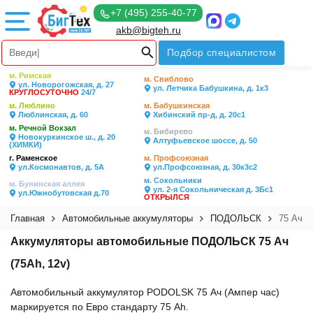
+7 (495) 255-40-77
akb@bigteh.ru
Подбор специалистом
м. Римская
м. Свиблово
ул. Новорогожская, д. 27
ул. Летчика Бабушкина, д. 1к3
КРУГЛОСУТОЧНО
24/7
м. Люблино
м. Бабушкинская
Люблинская, д. 60
Хибинский пр-д, д. 20с1
м. Речной Вокзал
м. Бибирево
Новокуркинское ш., д. 20
Алтуфьевское шоссе, д. 50
(ХИМКИ)
г. Раменское
м. Профсоюзная
ул.Космонавтов, д. 5А
ул.Профсоюзная, д. 30к3с2
м. Сокольники
м. Бунинская аллея
ул. 2-я Сокольническая д. 3Бс1
ул.Южнобутовская д.70
ОТКРЫЛСЯ
Главная
Автомобильные аккумуляторы
ПОДОЛЬСК
75 Ач
Аккумуляторы автомобильные ПОДОЛЬСК 75 Ач
(75Ah, 12v)
Автомобильный аккумулятор PODOLSK 75 Ач (Ампер час)
маркируется по Евро стандарту 75 Ah.