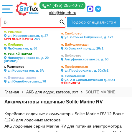
+7 (495) 255-40-77
akb@bigteh.ru
Подбор специалистом
м. Римская
м. Свиблово
ул. Новорогожская, д. 27
ул. Летчика Бабушкина, д. 1к3
КРУГЛОСУТОЧНО
24/7
м. Люблино
м. Бабушкинская
Люблинская, д. 60
Хибинский пр-д, д. 20с1
м. Речной Вокзал
м. Бибирево
Новокуркинское ш., д. 20
Алтуфьевское шоссе, д. 50
(ХИМКИ)
г. Раменское
м. Профсоюзная
ул.Космонавтов, д. 5А
ул.Профсоюзная, д. 30к3с2
м. Сокольники
м. Бунинская аллея
ул. 2-я Сокольническая д. 3Бс1
ул.Южнобутовская д.70
ОТКРЫЛСЯ
Главная
АКБ для лодок, катеров, яхт
SOLITE MARINE
Аккумуляторы лодочные Solite Marine RV
Корейские лодочные аккумуляторы Solite Marine RV 12 Вольт
(12V) для лодочных моторов.
АКБ лодочные серии Marine RV для питания электромотора