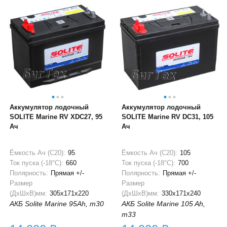
Аккумулятор лодочный
Аккумулятор лодочный
SOLITE Marine RV XDC27, 95
SOLITE Marine RV DC31, 105
Ач
Ач
Ёмкость Ач (С20):
95
Ёмкость Ач (С20):
105
Ток пуска (-18°С):
660
Ток пуска (-18°С):
700
Полярность:
Прямая +/-
Полярность:
Прямая +/-
Размер
Размер
(ДхШхВ)мм:
305x171x220
(ДхШхВ)мм:
330x171x240
АКБ Solite Marine 95Ah, m30
АКБ Solite Marine 105 Ah,
m33