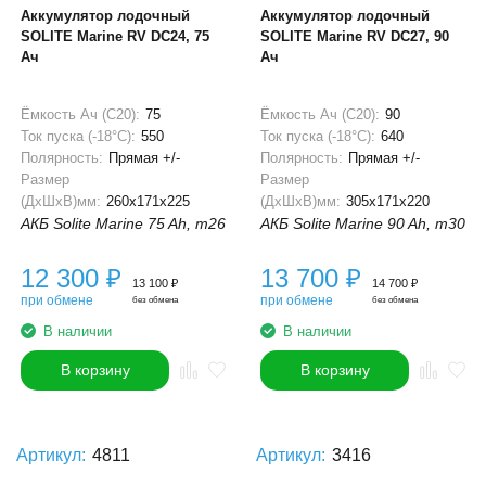
Аккумулятор лодочный
Аккумулятор лодочный
SOLITE Marine RV DC24, 75
SOLITE Marine RV DC27, 90
Ач
Ач
Ёмкость Ач (С20):
75
Ёмкость Ач (С20):
90
Ток пуска (-18°С):
550
Ток пуска (-18°С):
640
Полярность:
Прямая +/-
Полярность:
Прямая +/-
Размер
Размер
(ДхШхВ)мм:
260x171x225
(ДхШхВ)мм:
305x171x220
АКБ Solite Marine 75 Ah, m26
АКБ Solite Marine 90 Ah, m30
12 300
₽
13 700
₽
13 100
₽
14 700
₽
при обмене
при обмене
без обмена
без обмена
В наличии
В наличии
В корзину
В корзину
Артикул:
4811
Артикул:
3416