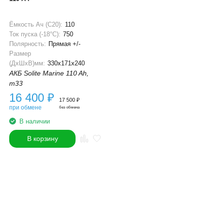
Ёмкость Ач (С20):
110
Ток пуска (-18°С):
750
Полярность:
Прямая +/-
Размер
(ДхШхВ)мм:
330x171x240
АКБ Solite Marine 110 Ah,
m33
16 400
₽
17 500
₽
при обмене
без обмена
В наличии
В корзину