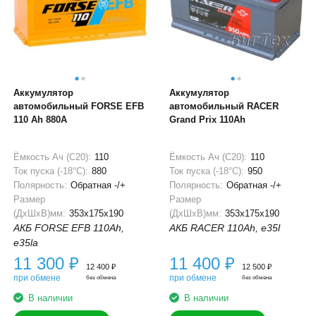
Аккумулятор
Аккумулятор
автомобильный FORSE EFB
автомобильный RACER
110 Ah 880А
Grand Prix 110Ah
Ёмкость Ач (С20):
110
Ёмкость Ач (С20):
110
Ток пуска (-18°С):
880
Ток пуска (-18°С):
950
Полярность:
Обратная -/+
Полярность:
Обратная -/+
Размер
Размер
(ДхШхВ)мм:
353x175x190
(ДхШхВ)мм:
353x175x190
АКБ FORSE EFB 110Ah,
АКБ RACER 110Ah, e35l
e35la
11 300
₽
11 400
₽
12 400
₽
12 500
₽
при обмене
при обмене
без обмена
без обмена
В наличии
В наличии