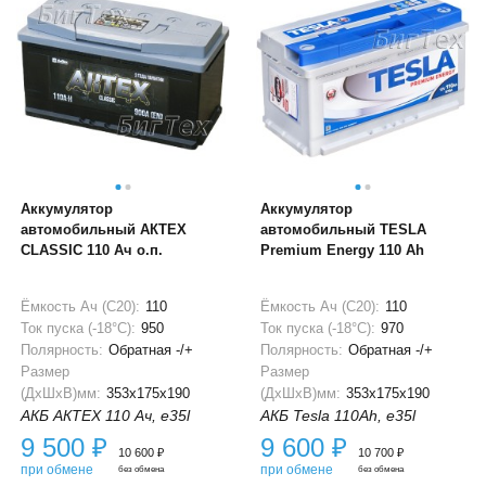
Аккумулятор
Аккумулятор
автомобильный АКТЕХ
автомобильный TESLA
CLASSIC 110 Ач о.п.
Premium Energy 110 Ah
Ёмкость Ач (С20):
110
Ёмкость Ач (С20):
110
Ток пуска (-18°С):
950
Ток пуска (-18°С):
970
Полярность:
Обратная -/+
Полярность:
Обратная -/+
Размер
Размер
(ДхШхВ)мм:
353x175x190
(ДхШхВ)мм:
353x175x190
АКБ АКТЕХ 110 Ач, e35l
АКБ Tesla 110Ah, e35l
9 500
₽
9 600
₽
10 600
₽
10 700
₽
при обмене
при обмене
без обмена
без обмена