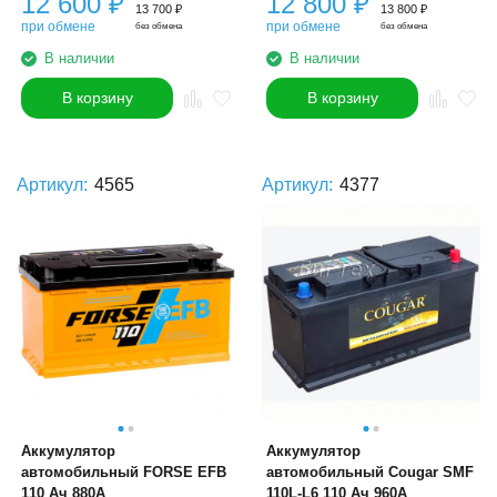
12 600
₽
12 800
₽
13 700
₽
13 800
₽
при обмене
при обмене
без обмена
без обмена
В наличии
В наличии
В корзину
В корзину
Артикул:
4565
Артикул:
4377
Аккумулятор
Аккумулятор
автомобильный FORSE EFB
автомобильный Cougar SMF
110 Ач 880А
110L-L6 110 Ач 960А