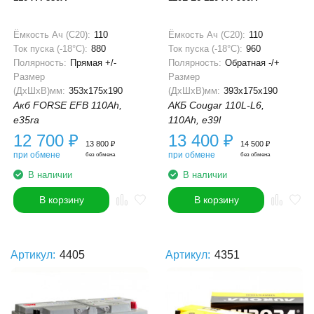
Ёмкость Ач (С20):
110
Ёмкость Ач (С20):
110
Ток пуска (-18°С):
880
Ток пуска (-18°С):
960
Полярность:
Прямая +/-
Полярность:
Обратная -/+
Размер
Размер
(ДхШхВ)мм:
353x175x190
(ДхШхВ)мм:
393x175x190
Акб FORSE EFB 110Ah,
АКБ Cougar 110L-L6,
e35ra
110Ah, e39l
12 700
₽
13 400
₽
13 800
₽
14 500
₽
при обмене
при обмене
без обмена
без обмена
В наличии
В наличии
В корзину
В корзину
Артикул:
4405
Артикул:
4351