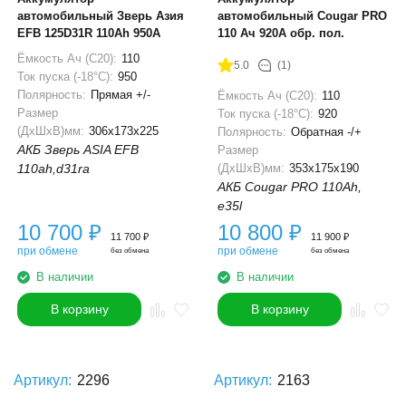
автомобильный Зверь Азия
автомобильный Cougar PRO
EFB 125D31R 110Ah 950A
110 Ач 920A обр. пол.
Ёмкость Ач (С20):
110
5.0
(1)
Ток пуска (-18°С):
950
Полярность:
Прямая +/-
Ёмкость Ач (С20):
110
Размер
Ток пуска (-18°С):
920
(ДхШхВ)мм:
306x173x225
Полярность:
Обратная -/+
АКБ Зверь ASIA EFB
Размер
110ah,d31ra
(ДхШхВ)мм:
353x175x190
АКБ Cougar PRO 110Ah,
e35l
10 700
₽
10 800
₽
11 700
₽
11 900
₽
при обмене
при обмене
без обмена
без обмена
В наличии
В наличии
В корзину
В корзину
Артикул:
2296
Артикул:
2163