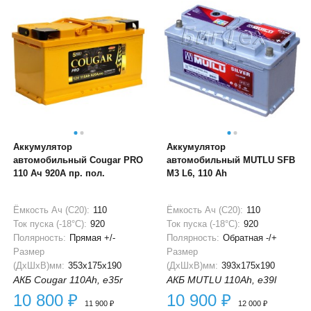
Аккумулятор
Аккумулятор
автомобильный Cougar PRO
автомобильный MUTLU SFB
110 Ач 920A пр. пол.
M3 L6, 110 Ah
Ёмкость Ач (С20):
110
Ёмкость Ач (С20):
110
Ток пуска (-18°С):
920
Ток пуска (-18°С):
920
Полярность:
Прямая +/-
Полярность:
Обратная -/+
Размер
Размер
(ДхШхВ)мм:
353x175x190
(ДхШхВ)мм:
393x175x190
АКБ Cougar 110Ah, e35r
АКБ MUTLU 110Ah, e39l
10 800
₽
10 900
₽
11 900
₽
12 000
₽