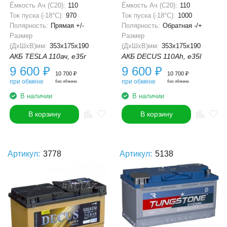
Ёмкость Ач (С20):
110
Ёмкость Ач (С20):
110
Ток пуска (-18°С):
970
Ток пуска (-18°С):
1000
Полярность:
Прямая +/-
Полярность:
Обратная -/+
Размер
Размер
(ДхШхВ)мм:
353x175x190
(ДхШхВ)мм:
353x175x190
АКБ TESLA 110ач, e35r
АКБ DECUS 110Ah, e35l
9 600
₽
9 600
₽
10 700
₽
10 700
₽
при обмене
при обмене
без обмена
без обмена
В наличии
В наличии
В корзину
В корзину
Артикул:
3778
Артикул:
5138