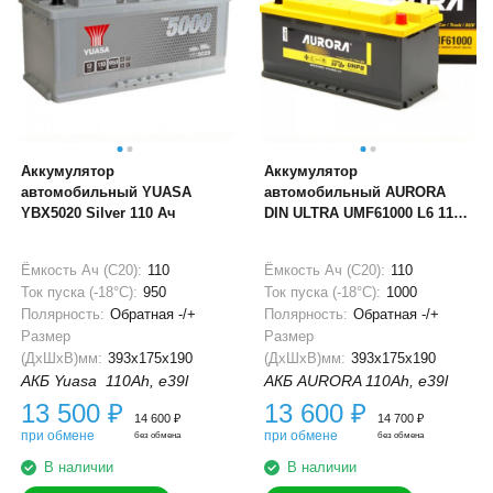
Аккумулятор
Аккумулятор
автомобильный YUASA
автомобильный AURORA
YBX5020 Silver 110 Ач
DIN ULTRA UMF61000 L6 110
Ач
Ёмкость Ач (С20):
110
Ёмкость Ач (С20):
110
Ток пуска (-18°С):
950
Ток пуска (-18°С):
1000
Полярность:
Обратная -/+
Полярность:
Обратная -/+
Размер
Размер
(ДхШхВ)мм:
393x175x190
(ДхШхВ)мм:
393x175x190
АКБ Yuasa 110Ah, e39l
АКБ AURORA 110Ah, e39l
13 500
₽
13 600
₽
14 600
₽
14 700
₽
при обмене
при обмене
без обмена
без обмена
В наличии
В наличии