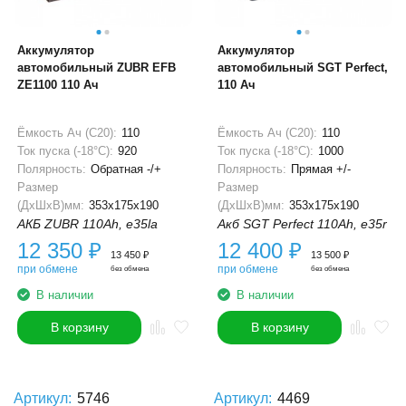
Аккумулятор
Аккумулятор
автомобильный ZUBR EFB
автомобильный SGT Perfect,
ZE1100 110 Ач
110 Ач
Ёмкость Ач (С20):
110
Ёмкость Ач (С20):
110
Ток пуска (-18°С):
920
Ток пуска (-18°С):
1000
Полярность:
Обратная -/+
Полярность:
Прямая +/-
Размер
Размер
(ДхШхВ)мм:
353x175x190
(ДхШхВ)мм:
353x175x190
АКБ ZUBR 110Ah, e35la
Акб SGT Perfect 110Ah, e35r
12 350
₽
12 400
₽
13 450
₽
13 500
₽
при обмене
при обмене
без обмена
без обмена
В наличии
В наличии
В корзину
В корзину
Артикул:
5746
Артикул:
4469