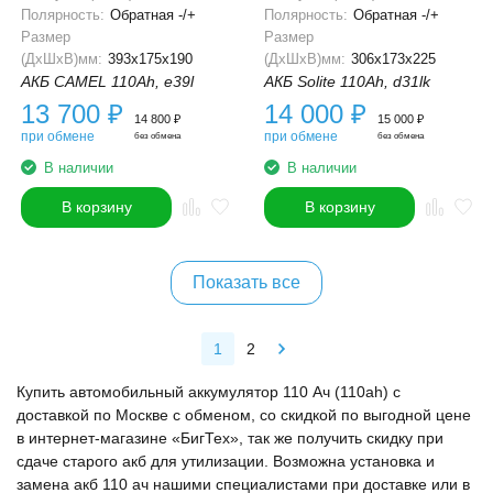
Полярность:
Обратная -/+
Полярность:
Обратная -/+
Размер
Размер
(ДхШхВ)мм:
393x175x190
(ДхШхВ)мм:
306x173x225
АКБ CAMEL 110Ah, e39l
АКБ Solite 110Ah, d31lk
13 700
₽
14 000
₽
14 800
₽
15 000
₽
при обмене
при обмене
без обмена
без обмена
В наличии
В наличии
В корзину
В корзину
Показать все
1
2
Купить автомобильный аккумулятор 110 Ач (110ah) с
доставкой по Москве с обменом, со скидкой по выгодной цене
в интернет-магазине «БигТех», так же получить скидку при
сдаче старого акб для утилизации. Возможна установка и
замена акб 110 ач нашими специалистами при доставке или в