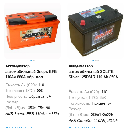
Аккумулятор
Аккумулятор
автомобильный Зверь EFB
автомобильный SOLITE
110Ач 880A обр. пол.
Silver 125D31R 110 Ah 850А
Ёмкость Ач (С20):
110
Ток пуска (-18°С):
880
Ёмкость Ач (С20):
110
Полярность:
Обратная -/+
Ток пуска (-18°С):
850
Размер
Полярность:
Прямая +/-
(ДхШхВ)мм:
353x175x190
Размер
АКБ Зверь EFB 110Ah, e35la
(ДхШхВ)мм:
306x173x225
АКБ Солайт 110Ah, d31rk