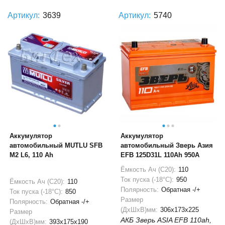
Артикул:
3639
Артикул:
5740
Аккумулятор
Аккумулятор
автомобильный MUTLU SFB
автомобильный Зверь Азия
M2 L6, 110 Ah
EFB 125D31L 110Ah 950A
Ёмкость Ач (С20):
110
Ток пуска (-18°С):
950
Ёмкость Ач (С20):
110
Полярность:
Обратная -/+
Ток пуска (-18°С):
850
Размер
Полярность:
Обратная -/+
(ДхШхВ)мм:
306x173x225
Размер
АКБ Зверь ASIA EFB 110ah,
(ДхШхВ)мм:
393x175x190