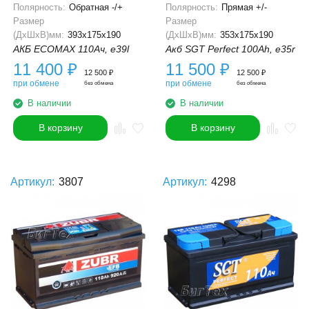
Полярность:
Обратная -/+
Полярность:
Прямая +/-
Размер
Размер
(ДхШхВ)мм:
393x175x190
(ДхШхВ)мм:
353x175x190
АКБ ECOMAX 110Ач, e39l
Акб SGT Perfect 100Ah, e35r
11 400
₽
11 500
₽
12 500
₽
12 500
₽
при обмене
при обмене
без обмена
без обмена
В наличии
В наличии
В корзину
В корзину
Артикул:
3807
Артикул:
4298