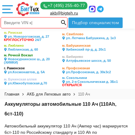
+7 (495) 255-40-77
akb@bigteh.ru
Подбор специалистом
м. Римская
м. Свиблово
ул. Новорогожская, д. 27
ул. Летчика Бабушкина, д. 1к3
КРУГЛОСУТОЧНО
24/7
м. Люблино
м. Бабушкинская
Люблинская, д. 60
Хибинский пр-д, д. 20с1
м. Речной Вокзал
м. Бибирево
Новокуркинское ш., д. 20
Алтуфьевское шоссе, д. 50
(ХИМКИ)
г. Раменское
м. Профсоюзная
ул.Космонавтов, д. 5А
ул.Профсоюзная, д. 30к3с2
м. Сокольники
м. Бунинская аллея
ул. 2-я Сокольническая д. 3Бс1
ул.Южнобутовская д.70
ОТКРЫЛСЯ
Главная
АКБ для Легковых авто
110 Ач
Аккумуляторы автомобильные 110 Ач (110Ah,
6ст-110)
Автомобильный аккумулятор 110 Ач (Ампер час) маркируется
6ст-110 по Российскому стандарту и 110 Ah по