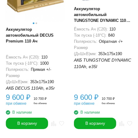
Аккумулятор
автомобильный
TUNGSTONE DYNAMIC 110Ач
840А о.п
Ёмкость Ач (С20):
110
Аккумулятор
автомобильный DECUS
Ток пуска (-18°С):
840
Premium 110 Ач
Полярность:
Обратная -/+
Размер
(ДхШхВ)мм:
353x175x190
Ёмкость Ач (С20):
110
АКБ TUNGSTONE DYNAMIC
Ток пуска (-18°С):
1000
110Ah, e35l
Полярность:
Прямая +/-
Размер
(ДхШхВ)мм:
353x175x190
АКБ DECUS 110Ah, e35r
9 600
₽
9 600
₽
10 700
₽
10 700
₽
при обмене
при обмене
без обмена
без обмена
В наличии
В наличии
В корзину
В корзину