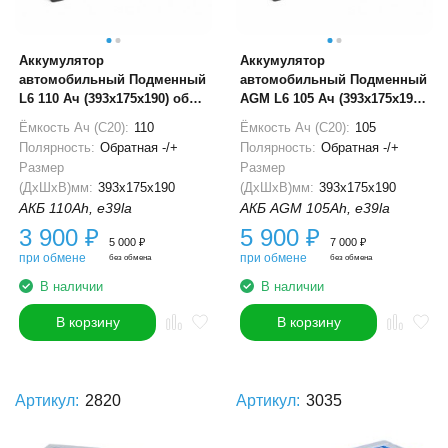
Аккумулятор
Аккумулятор
автомобильный Подменный
автомобильный Подменный
L6 110 Ач (393x175x190) обр.
AGM L6 105 Ач (393x175x190)
пол.
обр. пол.
Ёмкость Ач (С20):
110
Ёмкость Ач (С20):
105
Полярность:
Обратная -/+
Полярность:
Обратная -/+
Размер
Размер
(ДхШхВ)мм:
393x175x190
(ДхШхВ)мм:
393x175x190
АКБ 110Ah, e39la
АКБ AGM 105Ah, e39la
3 900
₽
5 900
₽
5 000
₽
7 000
₽
при обмене
при обмене
без обмена
без обмена
В наличии
В наличии
В корзину
В корзину
Артикул:
2820
Артикул:
3035