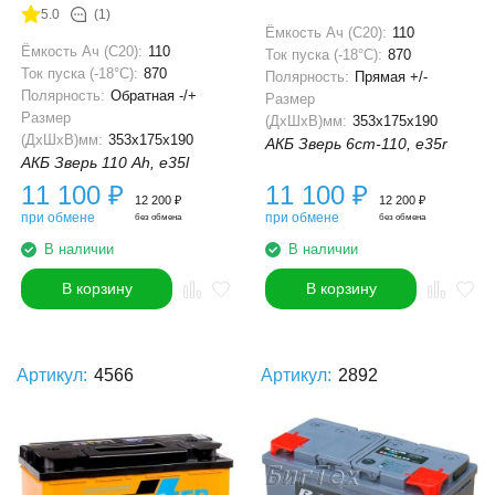
5.0
(1)
Ёмкость Ач (С20):
110
Ёмкость Ач (С20):
110
Ток пуска (-18°С):
870
Ток пуска (-18°С):
870
Полярность:
Прямая +/-
Полярность:
Обратная -/+
Размер
Размер
(ДхШхВ)мм:
353x175x190
(ДхШхВ)мм:
353x175x190
АКБ Зверь 6ст-110, e35r
АКБ Зверь 110 Ah, e35l
11 100
₽
11 100
₽
12 200
₽
12 200
₽
при обмене
при обмене
без обмена
без обмена
В наличии
В наличии
В корзину
В корзину
Артикул:
4566
Артикул:
2892