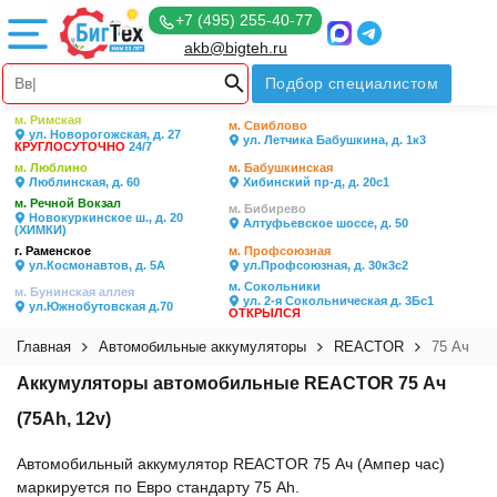
+7 (495) 255-40-77
akb@bigteh.ru
Подбор специалистом
м. Римская
м. Свиблово
ул. Новорогожская, д. 27
ул. Летчика Бабушкина, д. 1к3
КРУГЛОСУТОЧНО
24/7
м. Люблино
м. Бабушкинская
Люблинская, д. 60
Хибинский пр-д, д. 20с1
м. Речной Вокзал
м. Бибирево
Новокуркинское ш., д. 20
Алтуфьевское шоссе, д. 50
(ХИМКИ)
г. Раменское
м. Профсоюзная
ул.Космонавтов, д. 5А
ул.Профсоюзная, д. 30к3с2
м. Сокольники
м. Бунинская аллея
ул. 2-я Сокольническая д. 3Бс1
ул.Южнобутовская д.70
ОТКРЫЛСЯ
Главная
Автомобильные аккумуляторы
REACTOR
75 Ач
Аккумуляторы автомобильные REACTOR 75 Ач
(75Ah, 12v)
Автомобильный аккумулятор REACTOR 75 Ач (Ампер час)
маркируется по Евро стандарту 75 Ah.