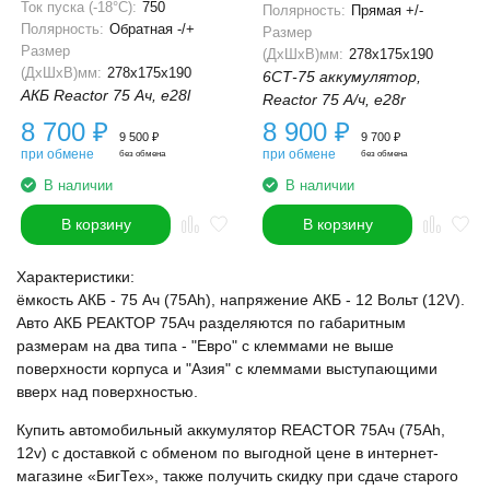
Ток пуска (-18°С):
750
Полярность:
Прямая +/-
Полярность:
Обратная -/+
Размер
Размер
(ДхШхВ)мм:
278x175x190
(ДхШхВ)мм:
278x175x190
6СТ-75 аккумулятор,
АКБ Reactor 75 Ач, e28l
Reactor 75 А/ч, e28r
8 700
₽
8 900
₽
9 500
₽
9 700
₽
при обмене
при обмене
без обмена
без обмена
В наличии
В наличии
В корзину
В корзину
Характеристики:
ёмкость АКБ - 75 Ач (75Ah), напряжение АКБ - 12 Вольт (12V).
Авто АКБ РЕАКТОР 75Ач разделяются по габаритным
размерам на два типа - "Евро" с клеммами не выше
поверхности корпуса и "Азия" с клеммами выступающими
вверх над поверхностью.
Купить автомобильный аккумулятор REACTOR 75Ач (75Ah,
12v) с доставкой с обменом по выгодной цене в интернет-
магазине «БигТех», также получить скидку при сдаче старого