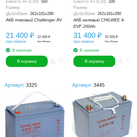
Ёмкость Ач (С20):
160
Ёмкость Ач (С20):
200
Размер
Размер
(ДхШхВ)мм:
262x181x280
(ДхШхВ)мм:
262x181x280
АКБ тяговый Challenger 8V
АКБ гелевый CHILWEE 4-
EVF 200Ah
21 400
₽
31 400
₽
22 500
₽
32 500
₽
при обмене
при обмене
без обмена
без обмена
В наличии
В наличии
В корзину
В корзину
Артикул:
3325
Артикул:
3445