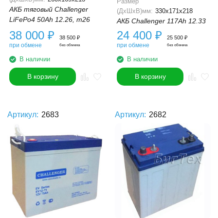
Размер
АКБ тяговый Challenger
(ДхШхВ)мм:
330x171x218
LiFePo4 50Ah 12.26, m26
АКБ Challenger 117Ah 12.33
38 000
₽
24 400
₽
38 500
₽
25 500
₽
при обмене
при обмене
без обмена
без обмена
В наличии
В наличии
В корзину
В корзину
Артикул:
2683
Артикул:
2682