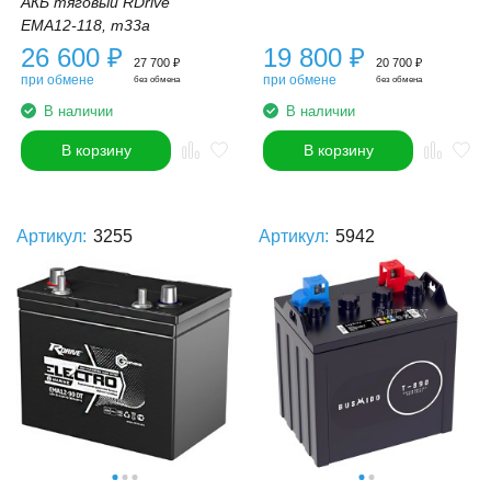
АКБ тяговый RDrive
EMA12-118, m33a
26 600
₽
19 800
₽
27 700
₽
20 700
₽
при обмене
при обмене
без обмена
без обмена
В наличии
В наличии
В корзину
В корзину
Артикул:
3255
Артикул:
5942