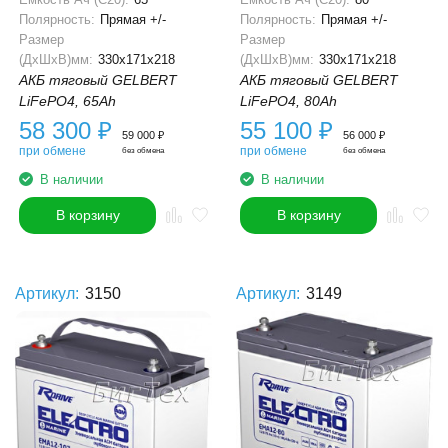
Полярность:
Прямая +/-
Полярность:
Прямая +/-
Размер
Размер
(ДхШхВ)мм:
330x171x218
(ДхШхВ)мм:
330x171x218
АКБ тяговый GELBERT
АКБ тяговый GELBERT
LiFePO4, 65Ah
LiFePO4, 80Ah
58 300
₽
55 100
₽
59 000
₽
56 000
₽
при обмене
при обмене
без обмена
без обмена
В наличии
В наличии
В корзину
В корзину
Артикул:
3150
Артикул:
3149