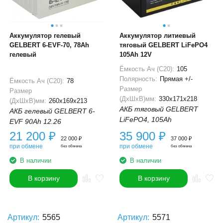
Аккумулятор гелевый
Аккумулятор литиевый
GELBERT 6-EVF-70, 78Ah
тяговый GELBERT LiFePO4
гелевый
105Ah 12V
Ёмкость Ач (С20):
105
Полярность:
Прямая +/-
Ёмкость Ач (С20):
78
Размер
Размер
(ДхШхВ)мм:
330x171x218
(ДхШхВ)мм:
260x169x213
АКБ тяговый GELBERT
АКБ гелевый GELBERT 6-
LiFePO4, 105Ah
EVF 90Ah 12.26
21 200
₽
35 900
₽
22 000
₽
37 000
₽
при обмене
при обмене
без обмена
без обмена
В наличии
В наличии
В корзину
В корзину
Артикул:
5565
Артикул:
5571