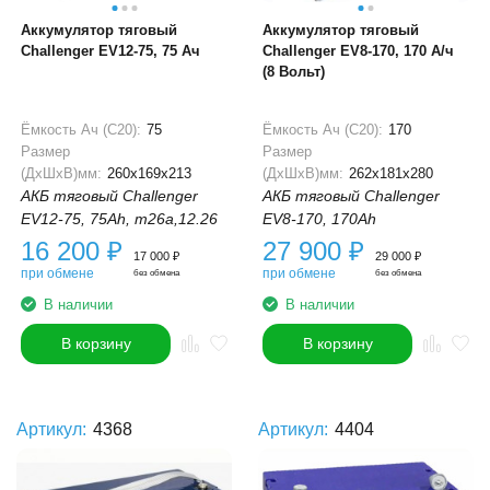
Аккумулятор тяговый
Аккумулятор тяговый
Challenger EV12-75, 75 Ач
Challenger EV8-170, 170 А/ч
(8 Вольт)
Ёмкость Ач (С20):
75
Ёмкость Ач (С20):
170
Размер
Размер
(ДхШхВ)мм:
260x169x213
(ДхШхВ)мм:
262x181x280
АКБ тяговый Challenger
АКБ тяговый Challenger
EV12-75, 75Ah, m26a,12.26
EV8-170, 170Ah
16 200
₽
27 900
₽
17 000
₽
29 000
₽
при обмене
при обмене
без обмена
без обмена
В наличии
В наличии
В корзину
В корзину
Артикул:
4368
Артикул:
4404