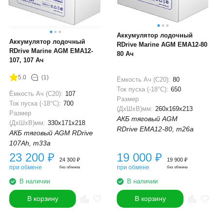
Аккумулятор лодочный
Аккумулятор лодочный
RDrive Marine AGM EMA12-80
RDrive Marine AGM EMA12-
80 Ач
107, 107 Ач
5.0
(1)
Ёмкость Ач (С20):
80
Ток пуска (-18°С):
650
Ёмкость Ач (С20):
107
Размер
Ток пуска (-18°С):
700
(ДхШхВ)мм:
260x169x213
Размер
АКБ тяговый AGM
(ДхШхВ)мм:
330x171x218
RDrive EMA12-80, m26a
АКБ тяговый AGM RDrive
107Ah, m33a
23 200
₽
19 000
₽
24 300
₽
19 900
₽
при обмене
при обмене
без обмена
без обмена
В наличии
В наличии
В корзину
В корзину