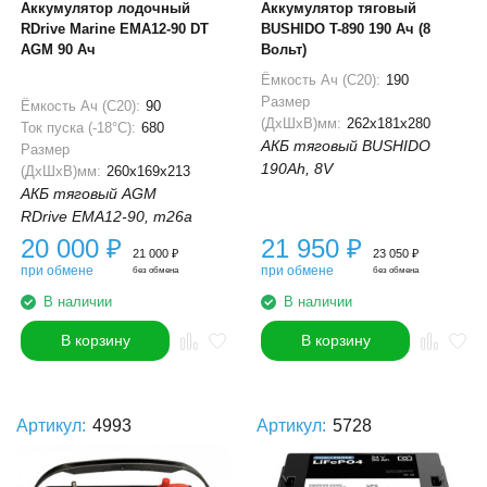
Аккумулятор лодочный
Аккумулятор тяговый
RDrive Marine EMA12-90 DT
BUSHIDO T-890 190 Ач (8
AGM 90 Ач
Вольт)
Ёмкость Ач (С20):
190
Размер
Ёмкость Ач (С20):
90
(ДхШхВ)мм:
262x181x280
Ток пуска (-18°С):
680
АКБ тяговый BUSHIDO
Размер
190Ah, 8V
(ДхШхВ)мм:
260x169x213
АКБ тяговый AGM
RDrive EMA12-90, m26a
20 000
₽
21 950
₽
21 000
₽
23 050
₽
при обмене
при обмене
без обмена
без обмена
В наличии
В наличии
В корзину
В корзину
Артикул:
4993
Артикул:
5728