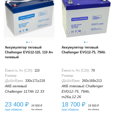
Аккумулятор тяговый
Аккумулятор тяговый
Challenger EVG12-110, 110 Ач
Challenger EVG12-75, 79Ah
гелевый
Ёмкость Ач (С20):
110
Ёмкость Ач (С20):
79
Размер
Размер
(ДхШхВ)мм:
330x171x218
(ДхШхВ)мм:
260x169x213
АКБ гелевый
АКБ тяговый Challenger
Challenger 117Ah 12.33
EVG12-75, 79Ah,
m26a,12.26
23 400
₽
18 700
₽
24 500
₽
19 500
₽
при обмене
при обмене
без обмена
без обмена