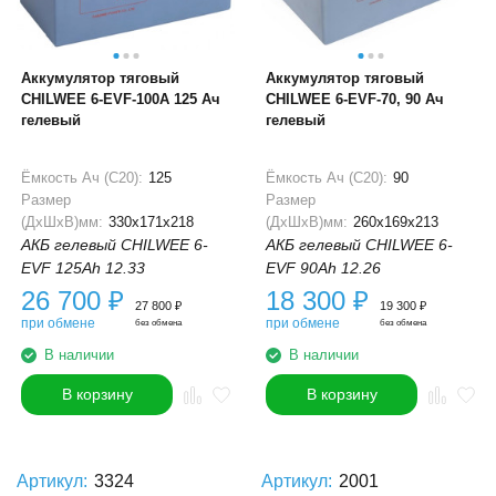
Аккумулятор тяговый
Аккумулятор тяговый
CHILWEE 6-EVF-100A 125 Ач
CHILWEE 6-EVF-70, 90 Ач
гелевый
гелевый
Ёмкость Ач (С20):
125
Ёмкость Ач (С20):
90
Размер
Размер
(ДхШхВ)мм:
330x171x218
(ДхШхВ)мм:
260x169x213
АКБ гелевый CHILWEE 6-
АКБ гелевый CHILWEE 6-
EVF 125Ah 12.33
EVF 90Ah 12.26
26 700
₽
18 300
₽
27 800
₽
19 300
₽
при обмене
при обмене
без обмена
без обмена
В наличии
В наличии
В корзину
В корзину
Артикул:
3324
Артикул:
2001