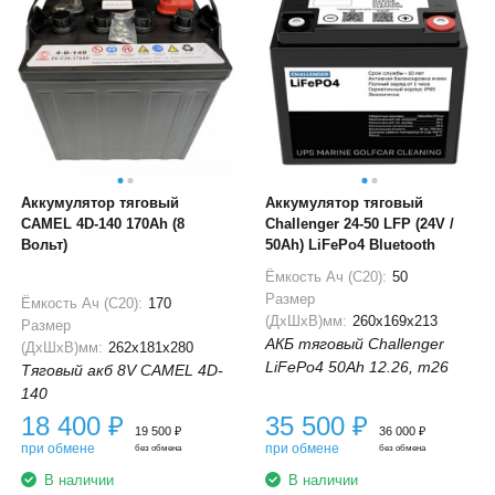
Аккумулятор тяговый
Аккумулятор тяговый
CAMEL 4D-140 170Ah (8
Challenger 24-50 LFP (24V /
Вольт)
50Ah) LiFePo4 Bluetooth
Ёмкость Ач (С20):
50
Размер
Ёмкость Ач (С20):
170
(ДхШхВ)мм:
260x169x213
Размер
АКБ тяговый Challenger
(ДхШхВ)мм:
262x181x280
LiFePo4 50Ah 12.26, m26
Тяговый акб 8V CAMEL 4D-
140
18 400
₽
35 500
₽
19 500
₽
36 000
₽
при обмене
при обмене
без обмена
без обмена
В наличии
В наличии