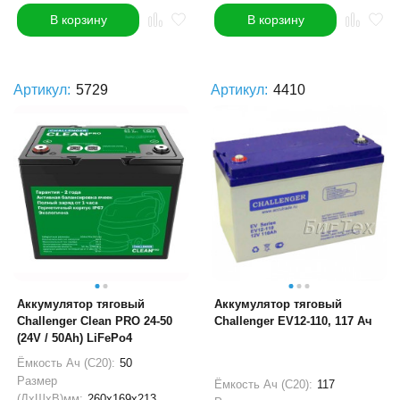
В корзину
В корзину
Артикул:
5729
Артикул:
4410
Аккумулятор тяговый
Аккумулятор тяговый
Challenger Clean PRO 24-50
Challenger EV12-110, 117 Ач
(24V / 50Ah) LiFePo4
Ёмкость Ач (С20):
50
Размер
Ёмкость Ач (С20):
117
(ДхШхВ)мм:
260x169x213