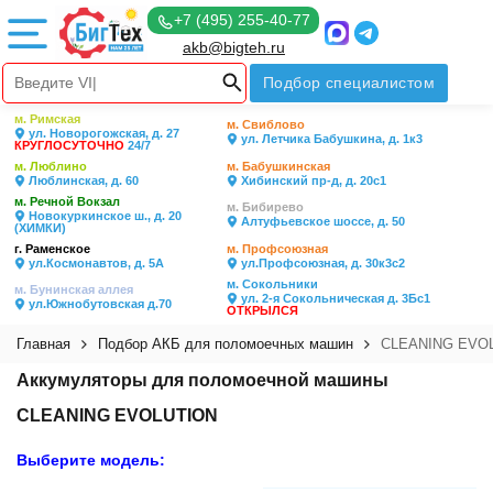
+7 (495) 255-40-77
akb@bigteh.ru
Подбор специалистом
м. Римская
м. Свиблово
ул. Новорогожская, д. 27
ул. Летчика Бабушкина, д. 1к3
КРУГЛОСУТОЧНО
24/7
м. Люблино
м. Бабушкинская
Люблинская, д. 60
Хибинский пр-д, д. 20с1
м. Речной Вокзал
м. Бибирево
Новокуркинское ш., д. 20
Алтуфьевское шоссе, д. 50
(ХИМКИ)
г. Раменское
м. Профсоюзная
ул.Космонавтов, д. 5А
ул.Профсоюзная, д. 30к3с2
м. Сокольники
м. Бунинская аллея
ул. 2-я Сокольническая д. 3Бс1
ул.Южнобутовская д.70
ОТКРЫЛСЯ
Главная
Подбор АКБ для поломоечных машин
CLEANING EVO
Аккумуляторы для поломоечной машины
CLEANING EVOLUTION
Выберите модель: