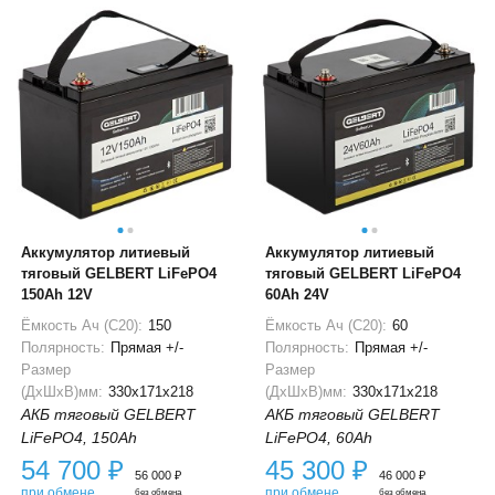
Аккумулятор литиевый
Аккумулятор литиевый
тяговый GELBERT LiFePO4
тяговый GELBERT LiFePO4
150Ah 12V
60Ah 24V
Ёмкость Ач (С20):
150
Ёмкость Ач (С20):
60
Полярность:
Прямая +/-
Полярность:
Прямая +/-
Размер
Размер
(ДхШхВ)мм:
330x171x218
(ДхШхВ)мм:
330x171x218
АКБ тяговый GELBERT
АКБ тяговый GELBERT
LiFePO4, 150Ah
LiFePO4, 60Ah
54 700
₽
45 300
₽
56 000
₽
46 000
₽
при обмене
при обмене
без обмена
без обмена