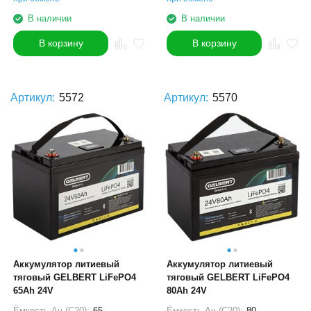
В наличии
В наличии
В корзину
В корзину
Артикул:
5572
Артикул:
5570
Аккумулятор литиевый
Аккумулятор литиевый
тяговый GELBERT LiFePO4
тяговый GELBERT LiFePO4
65Ah 24V
80Ah 24V
Ёмкость Ач (С20):
65
Ёмкость Ач (С20):
80