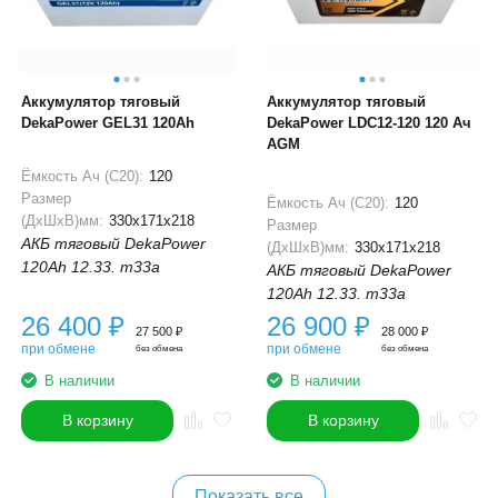
Аккумулятор тяговый
Аккумулятор тяговый
DekaPower GEL31 120Ah
DekaPower LDC12-120 120 Ач
AGM
Ёмкость Ач (С20):
120
Размер
Ёмкость Ач (С20):
120
(ДхШхВ)мм:
330x171x218
Размер
АКБ тяговый DekaPower
(ДхШхВ)мм:
330x171x218
120Ah 12.33. m33a
АКБ тяговый DekaPower
120Ah 12.33. m33a
26 400
₽
26 900
₽
27 500
₽
28 000
₽
при обмене
при обмене
без обмена
без обмена
В наличии
В наличии
В корзину
В корзину
Показать все