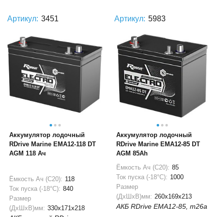
Артикул:
3451
Артикул:
5983
Аккумулятор лодочный
Аккумулятор лодочный
RDrive Marine EMA12-118 DT
RDrive Marine EMA12-85 DT
AGM 118 Ач
AGM 85Ah
Ёмкость Ач (С20):
85
Ток пуска (-18°С):
1000
Ёмкость Ач (С20):
118
Размер
Ток пуска (-18°С):
840
(ДхШхВ)мм:
260x169x213
Размер
АКБ RDrive EMA12-85, m26a
(ДхШхВ)мм:
330x171x218