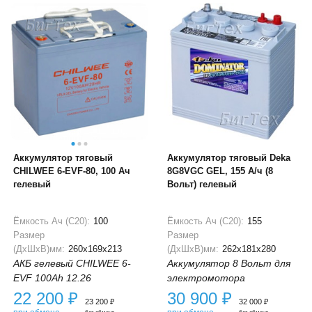
Аккумулятор тяговый
Аккумулятор тяговый Deka
CHILWEE 6-EVF-80, 100 Ач
8G8VGC GEL, 155 А/ч (8
гелевый
Вольт) гелевый
Ёмкость Ач (С20):
100
Ёмкость Ач (С20):
155
Размер
Размер
(ДхШхВ)мм:
260x169x213
(ДхШхВ)мм:
262x181x280
АКБ гелевый CHILWEE 6-
Аккумулятор 8 Вольт для
EVF 100Ah 12.26
электромотора
22 200
₽
30 900
₽
23 200
₽
32 000
₽