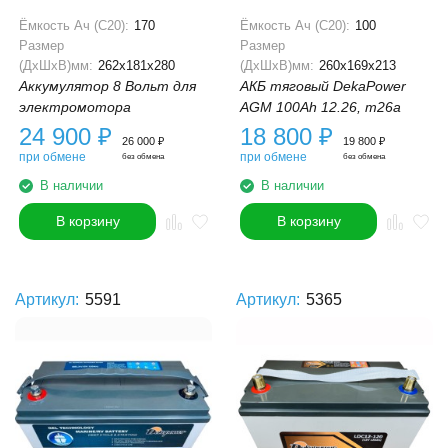
Ёмкость Ач (С20):
170
Ёмкость Ач (С20):
100
Размер
Размер
(ДхШхВ)мм:
262x181x280
(ДхШхВ)мм:
260x169x213
Аккумулятор 8 Вольт для
АКБ тяговый DekaPower
электромотора
AGM 100Ah 12.26, m26a
24 900
₽
18 800
₽
26 000
₽
19 800
₽
при обмене
при обмене
без обмена
без обмена
В наличии
В наличии
В корзину
В корзину
Артикул:
5591
Артикул:
5365