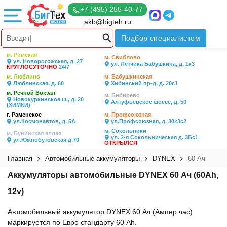
+7 (495) 255-40-77
akb@bigteh.ru
Подбор специалистом
м. Римская
м. Свиблово
ул. Новорогожская, д. 27
ул. Летчика Бабушкина, д. 1к3
КРУГЛОСУТОЧНО
24/7
м. Люблино
м. Бабушкинская
Люблинская, д. 60
Хибинский пр-д, д. 20с1
м. Речной Вокзал
м. Бибирево
Новокуркинское ш., д. 20
Алтуфьевское шоссе, д. 50
(ХИМКИ)
г. Раменское
м. Профсоюзная
ул.Космонавтов, д. 5А
ул.Профсоюзная, д. 30к3с2
м. Сокольники
м. Бунинская аллея
ул. 2-я Сокольническая д. 3Бс1
ул.Южнобутовская д.70
ОТКРЫЛСЯ
Главная
Автомобильные аккумуляторы
DYNEX
60 Ач
Аккумуляторы автомобильные DYNEX 60 Ач (60Ah,
12v)
Автомобильный аккумулятор DYNEX 60 Ач (Ампер час)
маркируется по Евро стандарту 60 Ah.