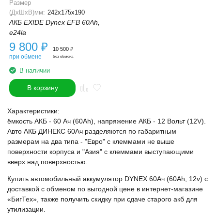
Размер
(ДхШхВ)мм:
242x175x190
АКБ EXIDE Dynex EFB 60Ah,
e24la
9 800
₽
10 500
₽
при обмене
без обмена
В наличии
В корзину
Характеристики:
ёмкость АКБ - 60 Ач (60Ah), напряжение АКБ - 12 Вольт (12V).
Авто АКБ ДИНЕКС 60Ач разделяются по габаритным
размерам на два типа - "Евро" с клеммами не выше
поверхности корпуса и "Азия" с клеммами выступающими
вверх над поверхностью.
Купить автомобильный аккумулятор DYNEX 60Ач (60Ah, 12v) с
доставкой с обменом по выгодной цене в интернет-магазине
«БигТех», также получить скидку при сдаче старого акб для
утилизации.