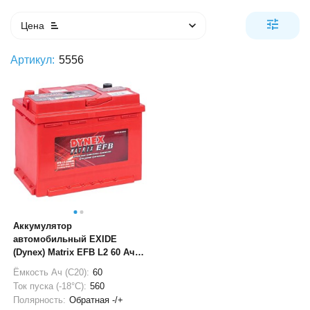
Цена
Артикул:
5556
Аккумулятор
автомобильный EXIDE
(Dynex) Matrix EFB L2 60 Ач
560А
Ёмкость Ач (С20):
60
Ток пуска (-18°С):
560
Полярность:
Обратная -/+