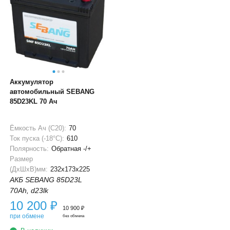
Аккумулятор
автомобильный SEBANG
85D23KL 70 Ач
Ёмкость Ач (С20):
70
Ток пуска (-18°С):
610
Полярность:
Обратная -/+
Размер
(ДхШхВ)мм:
232x173x225
АКБ SEBANG 85D23L
70Ah, d23lk
10 200
₽
10 900
₽
при обмене
без обмена