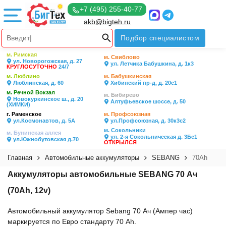
+7 (495) 255-40-77
akb@bigteh.ru
Подбор специалистом
м. Римская
м. Свиблово
ул. Новорогожская, д. 27
ул. Летчика Бабушкина, д. 1к3
КРУГЛОСУТОЧНО
24/7
м. Люблино
м. Бабушкинская
Люблинская, д. 60
Хибинский пр-д, д. 20с1
м. Речной Вокзал
м. Бибирево
Новокуркинское ш., д. 20
Алтуфьевское шоссе, д. 50
(ХИМКИ)
г. Раменское
м. Профсоюзная
ул.Космонавтов, д. 5А
ул.Профсоюзная, д. 30к3с2
м. Сокольники
м. Бунинская аллея
ул. 2-я Сокольническая д. 3Бс1
ул.Южнобутовская д.70
ОТКРЫЛСЯ
Главная
Автомобильные аккумуляторы
SEBANG
70Ah
Аккумуляторы автомобильные SEBANG 70 Ач
(70Ah, 12v)
Автомобильный аккумулятор Sebang 70 Ач (Ампер час)
маркируется по Евро стандарту 70 Ah.