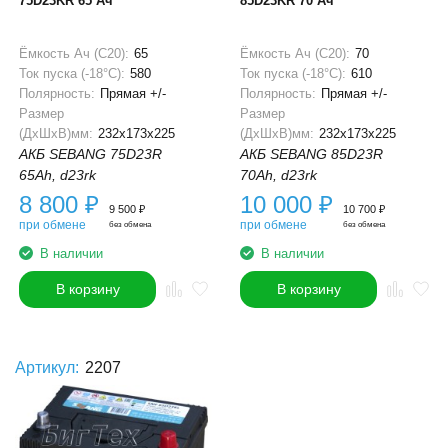
75D23KR 65 Ач
85D23KR 70 Ач
Ёмкость Ач (С20):
65
Ёмкость Ач (С20):
70
Ток пуска (-18°С):
580
Ток пуска (-18°С):
610
Полярность:
Прямая +/-
Полярность:
Прямая +/-
Размер
Размер
(ДхШхВ)мм:
232x173x225
(ДхШхВ)мм:
232x173x225
АКБ SEBANG 75D23R
АКБ SEBANG 85D23R
65Ah, d23rk
70Ah, d23rk
8 800
₽
10 000
₽
9 500
₽
10 700
₽
при обмене
при обмене
без обмена
без обмена
В наличии
В наличии
В корзину
В корзину
Артикул:
2207