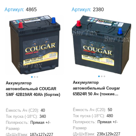
Артикул:
4865
Артикул:
2380
Аккумулятор
Аккумулятор
автомобильный Cougar
автомобильный COUGAR
65B24R 50 Ач (тонкие
SMF 42B19AR 40Ah (бортик)
клеммы)
Ёмкость Ач (С20):
50
Ёмкость Ач (С20):
40
Ток пуска (-18°С):
480
Ток пуска (-18°С):
340
Полярность:
Прямая +/-
Полярность:
Прямая +/-
Размер
Размер
(ДхШхВ)мм:
238x129x227
(ДхШхВ)мм:
187x127x227