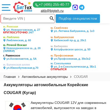
+7 (495) 255-40-77
akb@bigteh.ru
Подбор специалистом
м. Римская
м. Свиблово
ул. Новорогожская, д. 27
ул. Летчика Бабушкина, д. 1к3
КРУГЛОСУТОЧНО
24/7
м. Люблино
м. Бабушкинская
Люблинская, д. 60
Хибинский пр-д, д. 20с1
м. Речной Вокзал
м. Бибирево
Новокуркинское ш., д. 20
Алтуфьевское шоссе, д. 50
(ХИМКИ)
г. Раменское
м. Профсоюзная
ул.Космонавтов, д. 5А
ул.Профсоюзная, д. 30к3с2
м. Сокольники
м. Бунинская аллея
ул. 2-я Сокольническая д. 3Бс1
ул.Южнобутовская д.70
ОТКРЫЛСЯ
Главная
Автомобильные аккумуляторы
COUGAR
Аккумуляторы автомобильные Корейские
COUGAR (Кугар)
Аккумуляторы COUGAR 12V для современных
автомобилей, выпускаются на заводах в