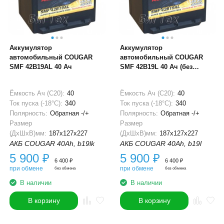
Аккумулятор
Аккумулятор
автомобильный COUGAR
автомобильный COUGAR
SMF 42B19AL 40 Ач
SMF 42B19L 40 Ач (без
бортика)
Ёмкость Ач (С20):
40
Ёмкость Ач (С20):
40
Ток пуска (-18°С):
340
Ток пуска (-18°С):
340
Полярность:
Обратная -/+
Полярность:
Обратная -/+
Размер
Размер
(ДхШхВ)мм:
187x127x227
(ДхШхВ)мм:
187x127x227
АКБ COUGAR 40Ah, b19lk
АКБ COUGAR 40Ah, b19l
5 900
₽
5 900
₽
6 400
₽
6 400
₽
при обмене
при обмене
без обмена
без обмена
В наличии
В наличии
В корзину
В корзину