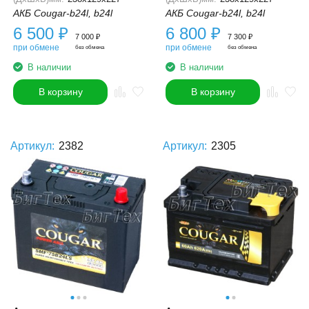
АКБ Cougar-b24l, b24l
АКБ Cougar-b24l, b24l
6 500
₽
6 800
₽
7 000
₽
7 300
₽
при обмене
при обмене
без обмена
без обмена
В наличии
В наличии
В корзину
В корзину
Артикул:
2382
Артикул:
2305