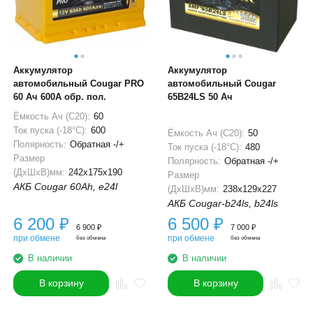
Аккумулятор
Аккумулятор
автомобильный Cougar PRO
автомобильный Cougar
60 Ач 600A обр. пол.
65B24LS 50 Ач
Ёмкость Ач (С20):
60
Ток пуска (-18°С):
600
Ёмкость Ач (С20):
50
Полярность:
Обратная -/+
Ток пуска (-18°С):
480
Размер
Полярность:
Обратная -/+
(ДхШхВ)мм:
242x175x190
Размер
АКБ Cougar 60Ah, e24l
(ДхШхВ)мм:
238x129x227
АКБ Cougar-b24ls, b24ls
6 200
₽
6 500
₽
6 900
₽
7 000
₽
при обмене
при обмене
без обмена
без обмена
В наличии
В наличии
В корзину
В корзину