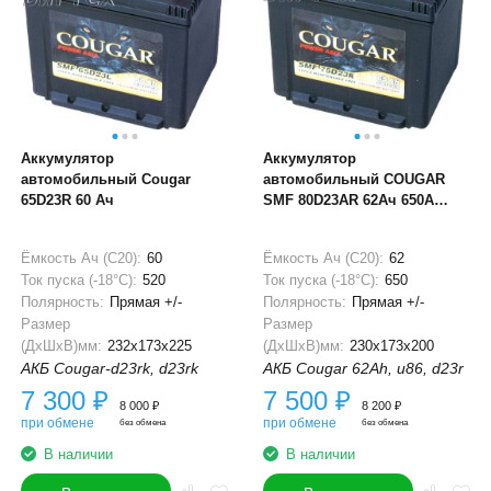
Аккумулятор
Аккумулятор
автомобильный Cougar
автомобильный COUGAR
65D23R 60 Ач
SMF 80D23AR 62Ач 650A
(низкий 205мм)
Ёмкость Ач (С20):
60
Ёмкость Ач (С20):
62
Ток пуска (-18°С):
520
Ток пуска (-18°С):
650
Полярность:
Прямая +/-
Полярность:
Прямая +/-
Размер
Размер
(ДхШхВ)мм:
232x173x225
(ДхШхВ)мм:
230x173x200
АКБ Cougar-d23rk, d23rk
АКБ Cougar 62Ah, u86, d23r
7 300
₽
7 500
₽
8 000
₽
8 200
₽
при обмене
при обмене
без обмена
без обмена
В наличии
В наличии