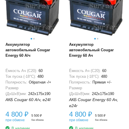
Аккумулятор
Аккумулятор
автомобильный Cougar
автомобильный Cougar
Energy 60 А/ч
Energy 60 Ач
Ёмкость Ач (С20):
60
Ёмкость Ач (С20):
60
Ток пуска (-18°С):
480
Ток пуска (-18°С):
480
Полярность:
Обратная -/+
Полярность:
Прямая +/-
Размер
Размер
(ДхШхВ)мм:
242x175x190
(ДхШхВ)мм:
242x175x190
АКБ Cougar 60 А/ч, e24l
АКБ Cougar Energy 60 Ач,
e24r
4 800
₽
4 800
₽
5 500
₽
5 500
₽
при обмене
при обмене
без обмена
без обмена
В наличии
В наличии