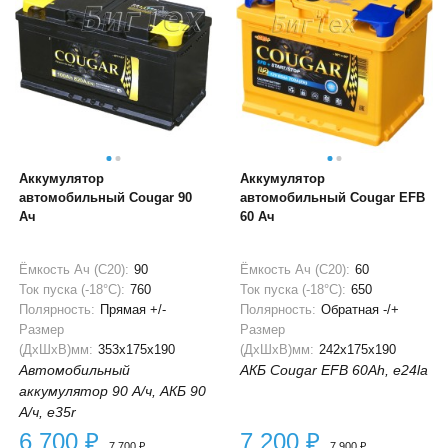
Аккумулятор
Аккумулятор
автомобильный Cougar 90
автомобильный Cougar EFB
Ач
60 Ач
Ёмкость Ач (С20):
90
Ёмкость Ач (С20):
60
Ток пуска (-18°С):
760
Ток пуска (-18°С):
650
Полярность:
Прямая +/-
Полярность:
Обратная -/+
Размер
Размер
(ДхШхВ)мм:
353x175x190
(ДхШхВ)мм:
242x175x190
Автомобильный
АКБ Cougar EFB 60Ah, e24la
аккумулятор 90 А/ч, АКБ 90
А/ч, e35r
6 700
₽
7 200
₽
7 700
₽
7 900
₽