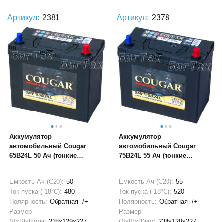
Артикул:
2381
Артикул:
2378
Аккумулятор
Аккумулятор
автомобильный Cougar
автомобильный Cougar
65B24L 50 Ач (тонкие
75B24L 55 Ач (тонкие
клеммы)
клеммы)
Ёмкость Ач (С20):
50
Ёмкость Ач (С20):
55
Ток пуска (-18°С):
480
Ток пуска (-18°С):
520
Полярность:
Обратная -/+
Полярность:
Обратная -/+
Размер
Размер
(ДхШхВ)мм:
238x129x227
(ДхШхВ)мм:
238x129x227