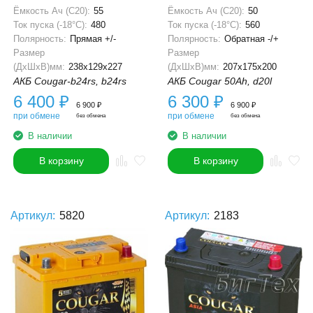
Ёмкость Ач (С20):
55
Ёмкость Ач (С20):
50
Ток пуска (-18°С):
480
Ток пуска (-18°С):
560
Полярность:
Прямая +/-
Полярность:
Обратная -/+
Размер
Размер
(ДхШхВ)мм:
238x129x227
(ДхШхВ)мм:
207x175x200
АКБ Cougar-b24rs, b24rs
АКБ Cougar 50Ah, d20l
6 400
₽
6 300
₽
6 900
₽
6 900
₽
при обмене
при обмене
без обмена
без обмена
В наличии
В наличии
В корзину
В корзину
Артикул:
5820
Артикул:
2183