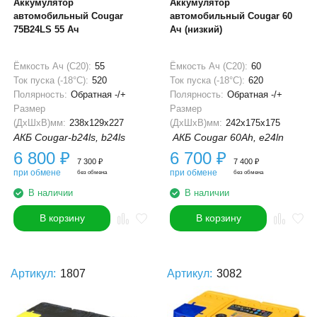
Аккумулятор
Аккумулятор
автомобильный Cougar
автомобильный Cougar 60
75B24LS 55 Ач
Ач (низкий)
Ёмкость Ач (С20):
55
Ёмкость Ач (С20):
60
Ток пуска (-18°С):
520
Ток пуска (-18°С):
620
Полярность:
Обратная -/+
Полярность:
Обратная -/+
Размер
Размер
(ДхШхВ)мм:
238x129x227
(ДхШхВ)мм:
242x175x175
АКБ Cougar-b24ls, b24ls
АКБ Cougar 60Ah, e24ln
6 800
₽
6 700
₽
7 300
₽
7 400
₽
при обмене
при обмене
без обмена
без обмена
В наличии
В наличии
В корзину
В корзину
Артикул:
1807
Артикул:
3082