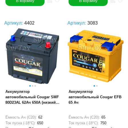
В корзину
В корзину
Артикул:
4402
Артикул:
3083
Аккумулятор
Аккумулятор
автомобильный Cougar SMF
автомобильный Cougar EFB
80D23AL 62Ач 650A (низкий
65 Ач
205мм)
Ёмкость Ач (С20):
62
Ёмкость Ач (С20):
65
Ток пуска (-18°С):
650
Ток пуска (-18°С):
750