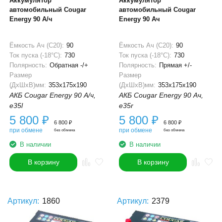
Аккумулятор
Аккумулятор
автомобильный Cougar
автомобильный Cougar
Energy 90 А/ч
Energy 90 Ач
Ёмкость Ач (С20):
90
Ёмкость Ач (С20):
90
Ток пуска (-18°С):
730
Ток пуска (-18°С):
730
Полярность:
Обратная -/+
Полярность:
Прямая +/-
Размер
Размер
(ДхШхВ)мм:
353x175x190
(ДхШхВ)мм:
353x175x190
АКБ Cougar Energy 90 А/ч,
АКБ Cougar Energy 90 Ач,
e35l
e35r
5 800
₽
5 800
₽
6 800
₽
6 800
₽
при обмене
при обмене
без обмена
без обмена
В наличии
В наличии
В корзину
В корзину
Артикул:
1860
Артикул:
2379