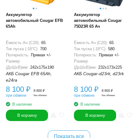
Аккумулятор
Аккумулятор
автомобильный Cougar EFB
автомобильный Cougar
65Ah
75D23R 65 Ач
Ёмкость Ач (С20):
65
Ёмкость Ач (С20):
65
Ток пуска (-18°С):
700
Ток пуска (-18°С):
580
Полярность:
Прямая +/-
Полярность:
Прямая +/-
Размер
Размер
(ДхШхВ)мм:
242x175x190
(ДхШхВ)мм:
232x173x225
АКБ Cougar EFB 65Ah,
АКБ Cougar-d23rk, d23rk
e24ra
8 100
₽
8 100
₽
8 800
₽
8 800
₽
при обмене
при обмене
без обмена
без обмена
В наличии
В наличии
В корзину
В корзину
Показать все