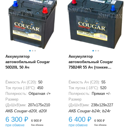
Аккумулятор
Аккумулятор
автомобильный Cougar
автомобильный Cougar
50D20L 50 Ач
75B24R 55 Ач (тонкие
клеммы)
Ёмкость Ач (С20):
50
Ёмкость Ач (С20):
55
Ток пуска (-18°С):
450
Ток пуска (-18°С):
520
Полярность:
Обратная -/+
Полярность:
Прямая +/-
Размер
Размер
(ДхШхВ)мм:
207x175x210
(ДхШхВ)мм:
238x129x227
АКБ Cougar-d20l, d20l
АКБ Cougar-b24r, b24r
6 300
₽
6 400
₽
6 900
₽
6 900
₽
при обмене
при обмене
без обмена
без обмена