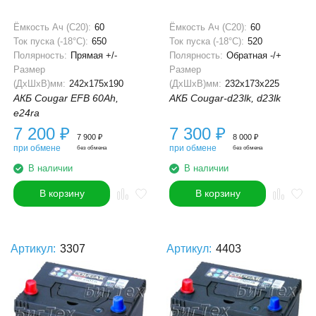
Ёмкость Ач (С20):
60
Ёмкость Ач (С20):
60
Ток пуска (-18°С):
650
Ток пуска (-18°С):
520
Полярность:
Прямая +/-
Полярность:
Обратная -/+
Размер
Размер
(ДхШхВ)мм:
242x175x190
(ДхШхВ)мм:
232x173x225
АКБ Cougar EFB 60Ah,
АКБ Cougar-d23lk, d23lk
e24ra
7 200
₽
7 300
₽
7 900
₽
8 000
₽
при обмене
при обмене
без обмена
без обмена
В наличии
В наличии
В корзину
В корзину
Артикул:
3307
Артикул:
4403