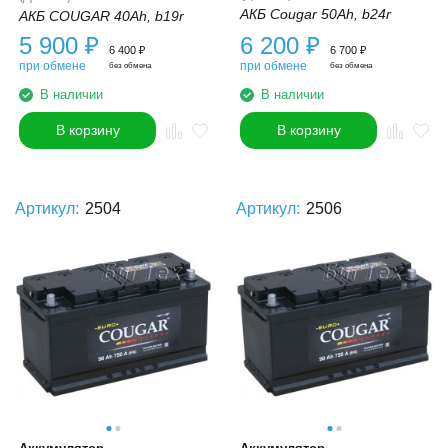
АКБ Cougar 50Ah, b24r
АКБ COUGAR 40Ah, b19r
5 900
₽
6 200
₽
6 400
₽
6 700
₽
при обмене
при обмене
без обмена
без обмена
В наличии
В наличии
В корзину
В корзину
Артикул:
2504
Артикул:
2506