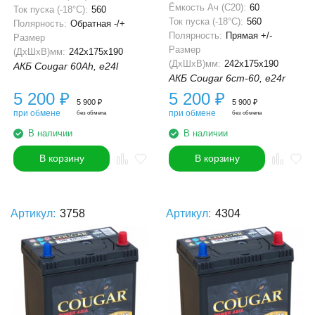
Ёмкость Ач (С20):
60
Ток пуска (-18°С):
560
Ток пуска (-18°С):
560
Полярность:
Обратная -/+
Полярность:
Прямая +/-
Размер
Размер
(ДхШхВ)мм:
242x175x190
(ДхШхВ)мм:
242x175x190
АКБ Cougar 60Ah, e24l
АКБ Cougar 6ст-60, e24r
5 200
₽
5 200
₽
5 900
₽
5 900
₽
при обмене
при обмене
без обмена
без обмена
В наличии
В наличии
В корзину
В корзину
Артикул:
3758
Артикул:
4304