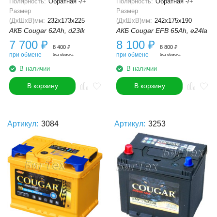
Полярность:
Обратная -/+
Полярность:
Обратная -/+
Размер
Размер
(ДхШхВ)мм:
232x173x225
(ДхШхВ)мм:
242x175x190
АКБ Cougar 62Ah, d23lk
АКБ Cougar EFB 65Ah, e24la
7 700
₽
8 100
₽
8 400
₽
8 800
₽
при обмене
при обмене
без обмена
без обмена
В наличии
В наличии
В корзину
В корзину
Артикул:
3084
Артикул:
3253