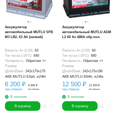
Аккумулятор
Аккумулятор
автомобильный MUTLU SFB
автомобильный MUTLU AGM
M3 LB2, 63 Ah (низкий)
L2 60 Ач 680A обр.пол.
Ёмкость Ач (С20):
63
Ёмкость Ач (С20):
60
Ток пуска (-18°С):
640
Ток пуска (-18°С):
680
Полярность:
Обратная -/+
Полярность:
Обратная -/+
Размер
Размер
(ДхШхВ)мм:
242x175x175
(ДхШхВ)мм:
242x175x190
АКБ MUTLU 63ah, e24ln
АКБ MUTLU 60Ah, e24la
6 200
₽
12 500
₽
6 900
₽
13 200
₽
при обмене
при обмене
без обмена
без обмена
В наличии
В наличии
В корзину
В корзину