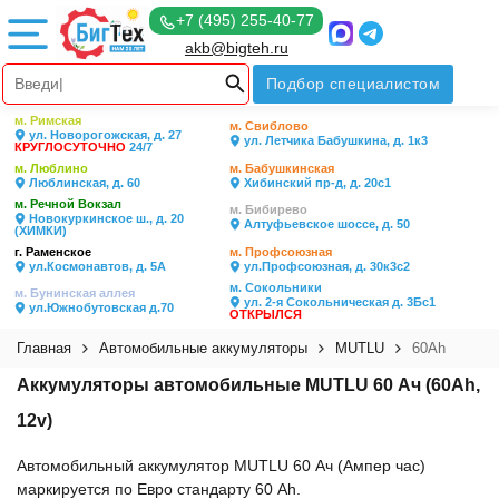
+7 (495) 255-40-77
akb@bigteh.ru
Подбор специалистом
м. Римская
м. Свиблово
ул. Новорогожская, д. 27
ул. Летчика Бабушкина, д. 1к3
КРУГЛОСУТОЧНО
24/7
м. Люблино
м. Бабушкинская
Люблинская, д. 60
Хибинский пр-д, д. 20с1
м. Речной Вокзал
м. Бибирево
Новокуркинское ш., д. 20
Алтуфьевское шоссе, д. 50
(ХИМКИ)
г. Раменское
м. Профсоюзная
ул.Космонавтов, д. 5А
ул.Профсоюзная, д. 30к3с2
м. Сокольники
м. Бунинская аллея
ул. 2-я Сокольническая д. 3Бс1
ул.Южнобутовская д.70
ОТКРЫЛСЯ
Главная
Автомобильные аккумуляторы
MUTLU
60Ah
Аккумуляторы автомобильные MUTLU 60 Ач (60Ah,
12v)
Автомобильный аккумулятор MUTLU 60 Ач (Ампер час)
маркируется по Евро стандарту 60 Ah.