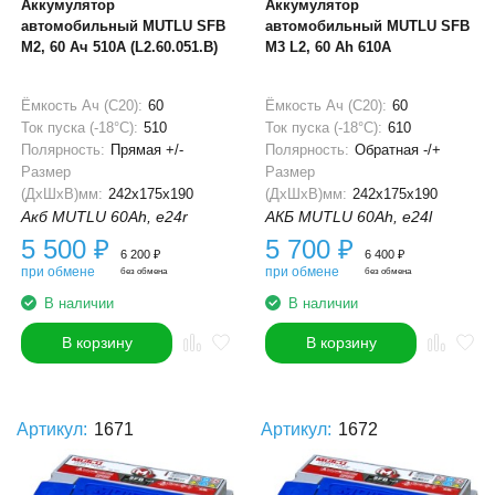
Аккумулятор
Аккумулятор
автомобильный MUTLU SFB
автомобильный MUTLU SFB
M2, 60 Ач 510A (L2.60.051.B)
M3 L2, 60 Ah 610А
Ёмкость Ач (С20):
60
Ёмкость Ач (С20):
60
Ток пуска (-18°С):
510
Ток пуска (-18°С):
610
Полярность:
Прямая +/-
Полярность:
Обратная -/+
Размер
Размер
(ДхШхВ)мм:
242x175x190
(ДхШхВ)мм:
242x175x190
Акб MUTLU 60Ah, e24r
АКБ MUTLU 60Ah, e24l
5 500
₽
5 700
₽
6 200
₽
6 400
₽
при обмене
при обмене
без обмена
без обмена
В наличии
В наличии
В корзину
В корзину
Артикул:
1671
Артикул:
1672