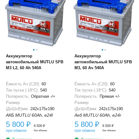
Аккумулятор
Аккумулятор
автомобильный MUTLU SFB
автомобильный MUTLU SFB
M3 L2, 60 Ah 540A
M3, 60 Ач 540A
Ёмкость Ач (С20):
60
Ёмкость Ач (С20):
60
Ток пуска (-18°С):
540
Ток пуска (-18°С):
540
Полярность:
Обратная -/+
Полярность:
Прямая +/-
Размер
Размер
(ДхШхВ)мм:
242x175x190
(ДхШхВ)мм:
242x175x190
АКБ MUTLU 60Ah, e24l
Акб MUTLU 60Ah, e24r
5 800
₽
5 800
₽
6 500
₽
6 500
₽
при обмене
при обмене
без обмена
без обмена