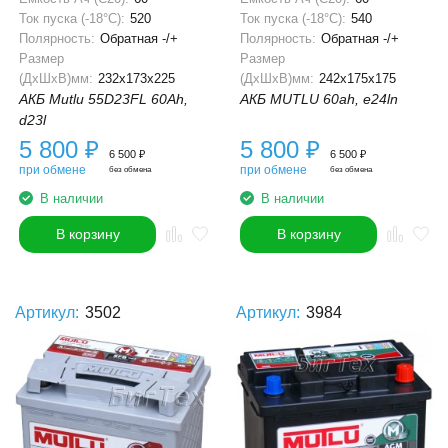
Ток пуска (-18°С):
520
Ток пуска (-18°С):
540
Полярность:
Обратная -/+
Полярность:
Обратная -/+
Размер
Размер
(ДхШхВ)мм:
232x173x225
(ДхШхВ)мм:
242x175x175
АКБ Mutlu 55D23FL 60Ah,
АКБ MUTLU 60ah, e24ln
d23l
5 800
₽
5 800
₽
6 500
₽
6 500
₽
при обмене
при обмене
без обмена
без обмена
В наличии
В наличии
В корзину
В корзину
Артикул:
3502
Артикул:
3984