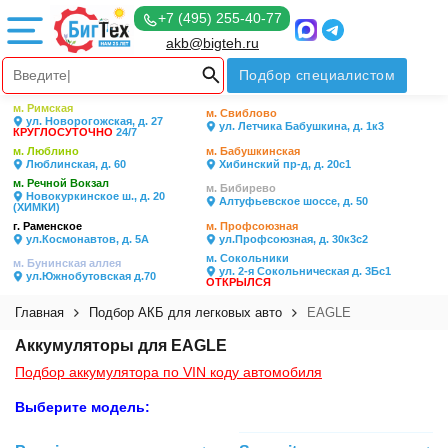
+7 (495) 255-40-77
akb@bigteh.ru
Подбор специалистом
м. Римская
м. Свиблово
ул. Новорогожская, д. 27
ул. Летчика Бабушкина, д. 1к3
КРУГЛОСУТОЧНО
24/7
м. Люблино
м. Бабушкинская
Люблинская, д. 60
Хибинский пр-д, д. 20с1
м. Речной Вокзал
м. Бибирево
Новокуркинское ш., д. 20
Алтуфьевское шоссе, д. 50
(ХИМКИ)
г. Раменское
м. Профсоюзная
ул.Космонавтов, д. 5А
ул.Профсоюзная, д. 30к3с2
м. Сокольники
м. Бунинская аллея
ул. 2-я Сокольническая д. 3Бс1
ул.Южнобутовская д.70
ОТКРЫЛСЯ
Главная
Подбор АКБ для легковых авто
EAGLE
Аккумуляторы для EAGLE
Подбор аккумулятора по VIN коду автомобиля
Выберите модель: