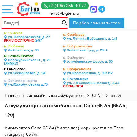
+7 (495) 255-40-77
akb@bigteh.ru
Подбор специалистом
м. Римская
м. Свиблово
ул. Новорогожская, д. 27
ул. Летчика Бабушкина, д. 1к3
КРУГЛОСУТОЧНО
24/7
м. Люблино
м. Бабушкинская
Люблинская, д. 60
Хибинский пр-д, д. 20с1
м. Речной Вокзал
м. Бибирево
Новокуркинское ш., д. 20
Алтуфьевское шоссе, д. 50
(ХИМКИ)
г. Раменское
м. Профсоюзная
ул.Космонавтов, д. 5А
ул.Профсоюзная, д. 30к3с2
м. Сокольники
м. Бунинская аллея
ул. 2-я Сокольническая д. 3Бс1
ул.Южнобутовская д.70
ОТКРЫЛСЯ
Главная
Автомобильные аккумуляторы
CENE
65 Ач
Аккумуляторы автомобильные Cene 65 Ач (65Ah,
12v)
Аккумулятор Cene 65 Ач (Ампер час) маркируется по Евро
стандарту 65 Ah.