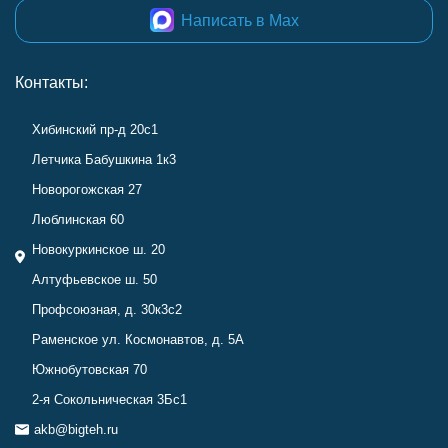
Написать в Max
Контакты:
Хибинский пр-д 20с1
Летчика Бабушкина 1к3
Новорогожская 27
Люблинская 60
Новокуркинское ш. 20
Алтуфьевское ш. 50
Профсоюзная, д. 30к3с2
Раменское ул. Космонавтов, д. 5А
Южнобутовская 70
2-я Сокольническая 3Бс1
akb@bigteh.ru