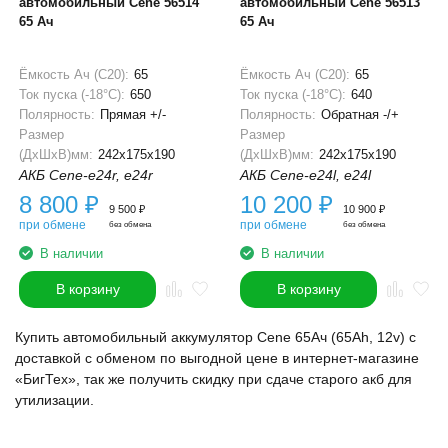
автомобильный Cene 56514
автомобильный Cene 56513
65 Ач
65 Ач
Ёмкость Ач (С20):
65
Ёмкость Ач (С20):
65
Ток пуска (-18°С):
650
Ток пуска (-18°С):
640
Полярность:
Прямая +/-
Полярность:
Обратная -/+
Размер
Размер
(ДхШхВ)мм:
242x175x190
(ДхШхВ)мм:
242x175x190
АКБ Cene-e24r, e24r
АКБ Cene-e24l, e24l
8 800
₽
10 200
₽
9 500
₽
10 900
₽
при обмене
при обмене
без обмена
без обмена
В наличии
В наличии
В корзину
В корзину
Купить автомобильный аккумулятор Cene 65Ач (65Ah, 12v) с
доставкой с обменом по выгодной цене в интернет-магазине
«БигТех», так же получить скидку при сдаче старого акб для
утилизации.