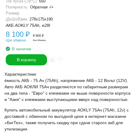
Ток пуска (-18°С):
650
Полярность:
Обратная -/+
Размер
(ДхШхВ)мм:
278x175x190
АКБ AOKLY 75Ah, e28l
8 100
₽
8 900
₽
при обмене
без обмена
В наличии
В корзину
Характеристики:
ёмкость АКБ - 75 Ач (75Ah), напряжение АКБ - 12 Вольт (12V).
Авто АКБ АОКЛИ 75Ач разделяются по габаритным размерам
на два типа - "Евро" с клеммами не выше поверхности корпуса
и "Азия" с клеммами выступающими вверх над поверхностью.
Купить автомобильный аккумулятор AOKLY 75Ач (75Ah, 12v) с
доставкой с обменом по выгодной цене в интернет-магазине
«БигТех», также получить скидку при сдаче старого акб для
утилизации.