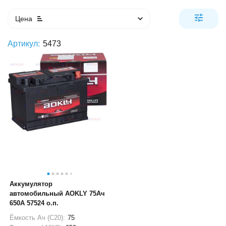
Цена
Артикул:
5473
Аккумулятор
автомобильный AOKLY 75Ач
650А 57524 о.п.
Ёмкость Ач (С20):
75