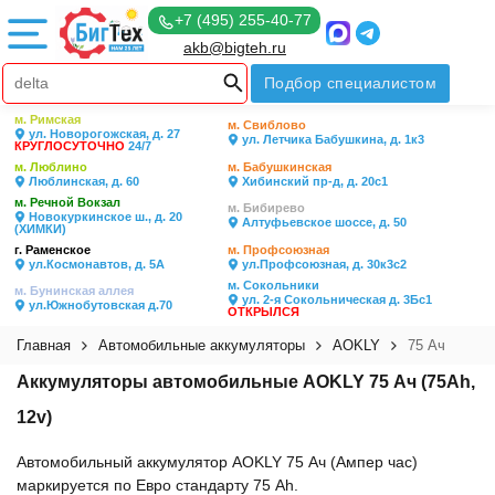
+7 (495) 255-40-77
akb@bigteh.ru
Подбор специалистом
м. Римская
м. Свиблово
ул. Новорогожская, д. 27
ул. Летчика Бабушкина, д. 1к3
КРУГЛОСУТОЧНО
24/7
м. Люблино
м. Бабушкинская
Люблинская, д. 60
Хибинский пр-д, д. 20с1
м. Речной Вокзал
м. Бибирево
Новокуркинское ш., д. 20
Алтуфьевское шоссе, д. 50
(ХИМКИ)
г. Раменское
м. Профсоюзная
ул.Космонавтов, д. 5А
ул.Профсоюзная, д. 30к3с2
м. Сокольники
м. Бунинская аллея
ул. 2-я Сокольническая д. 3Бс1
ул.Южнобутовская д.70
ОТКРЫЛСЯ
Главная
Автомобильные аккумуляторы
AOKLY
75 Ач
Аккумуляторы автомобильные AOKLY 75 Ач (75Ah,
12v)
Автомобильный аккумулятор AOKLY 75 Ач (Ампер час)
маркируется по Евро стандарту 75 Ah.