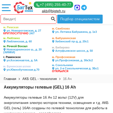
+7 (495) 255-40-77
akb@bigteh.ru
Подбор специалистом
м. Римская
м. Свиблово
ул. Новорогожская, д. 27
ул. Летчика Бабушкина, д. 1к3
КРУГЛОСУТОЧНО
24/7
м. Люблино
м. Бабушкинская
Люблинская, д. 60
Хибинский пр-д, д. 20с1
м. Речной Вокзал
м. Бибирево
Новокуркинское ш., д. 20
Алтуфьевское шоссе, д. 50
(ХИМКИ)
г. Раменское
м. Профсоюзная
ул.Космонавтов, д. 5А
ул.Профсоюзная, д. 30к3с2
м. Сокольники
м. Бунинская аллея
ул. 2-я Сокольническая д. 3Бс1
ул.Южнобутовская д.70
ОТКРЫЛСЯ
Главная
АКБ GEL - технология
16 Ач
Аккумуляторы гелевые (GEL) 16 Ah
Аккумуляторы гелевые 16 Ач 12 вольт (12V) для
энергопитания электро моторов техники, освещения и т.д. АКБ
GEL (гель) 16Ah созданы по гелевой технологии для работы в