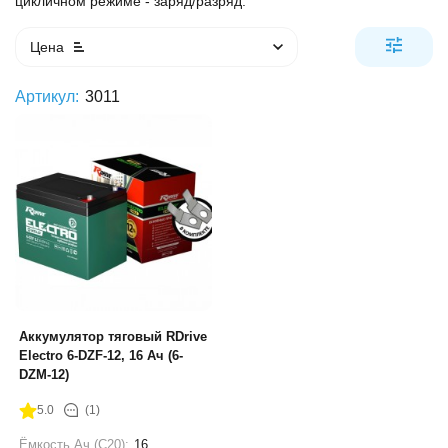
цикличном режиме - заряд/разряд.
Цена
Артикул:
3011
Аккумулятор тяговый RDrive
Electro 6-DZF-12, 16 Ач (6-
DZM-12)
5.0
(1)
Ёмкость Ач (С20):
16