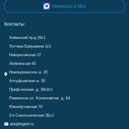
Написать в Max
Контакты:
Хибинский пр-д 20с1
Летчика Бабушкина 1к3
Новорогожская 27
Люблинская 60
Новокуркинское ш. 20
Алтуфьевское ш. 50
Профсоюзная, д. 30к3с2
Раменское ул. Космонавтов, д. 5А
Южнобутовская 70
2-я Сокольническая 3Бс1
akb@bigteh.ru