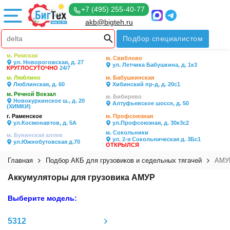
+7 (495) 255-40-77
akb@bigteh.ru
Подбор специалистом
м. Римская
м. Свиблово
ул. Новорогожская, д. 27
ул. Летчика Бабушкина, д. 1к3
КРУГЛОСУТОЧНО
24/7
м. Люблино
м. Бабушкинская
Люблинская, д. 60
Хибинский пр-д, д. 20с1
м. Речной Вокзал
м. Бибирево
Новокуркинское ш., д. 20
Алтуфьевское шоссе, д. 50
(ХИМКИ)
г. Раменское
м. Профсоюзная
ул.Космонавтов, д. 5А
ул.Профсоюзная, д. 30к3с2
м. Сокольники
м. Бунинская аллея
ул. 2-я Сокольническая д. 3Бс1
ул.Южнобутовская д.70
ОТКРЫЛСЯ
Главная
Подбор АКБ для грузовиков и седельных тягачей
АМУ
Аккумуляторы для грузовика АМУР
Выберите модель:
5312