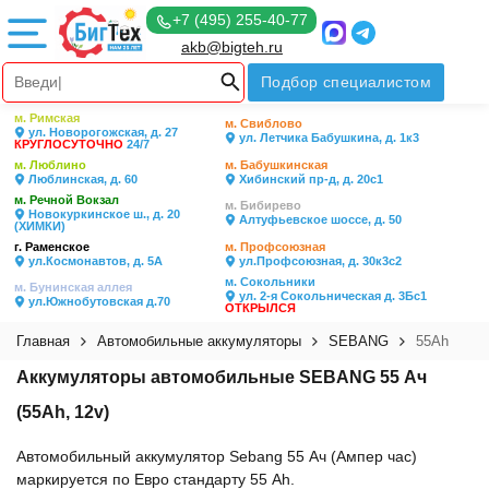
+7 (495) 255-40-77
akb@bigteh.ru
Подбор специалистом
м. Римская
м. Свиблово
ул. Новорогожская, д. 27
ул. Летчика Бабушкина, д. 1к3
КРУГЛОСУТОЧНО
24/7
м. Люблино
м. Бабушкинская
Люблинская, д. 60
Хибинский пр-д, д. 20с1
м. Речной Вокзал
м. Бибирево
Новокуркинское ш., д. 20
Алтуфьевское шоссе, д. 50
(ХИМКИ)
г. Раменское
м. Профсоюзная
ул.Космонавтов, д. 5А
ул.Профсоюзная, д. 30к3с2
м. Сокольники
м. Бунинская аллея
ул. 2-я Сокольническая д. 3Бс1
ул.Южнобутовская д.70
ОТКРЫЛСЯ
Главная
Автомобильные аккумуляторы
SEBANG
55Ah
Аккумуляторы автомобильные SEBANG 55 Ач
(55Ah, 12v)
Автомобильный аккумулятор Sebang 55 Ач (Ампер час)
маркируется по Евро стандарту 55 Ah.