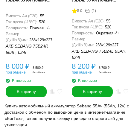
75B24R 55 Ач (тонкие
75B24L 55 Ач (тонкие
клеммы)
клеммы)
5.0
(1)
Ёмкость Ач (С20):
55
Ёмкость Ач (С20):
55
Ток пуска (-18°С):
520
Ток пуска (-18°С):
520
Полярность:
Прямая +/-
Полярность:
Обратная -/+
Размер
Размер
(ДхШхВ)мм:
238x129x227
(ДхШхВ)мм:
238x129x227
АКБ SEBANG 75B24R
АКБ SEBANG 75B24L 55Ah,
55Ah, b24r
b24l
8 000
₽
8 200
₽
8 500
₽
8 700
₽
при обмене
при обмене
без обмена
без обмена
В наличии
В наличии
В корзину
В корзину
Купить автомобильный аккумулятор Sebang 55Ач (55Ah, 12v) с
доставкой с обменом по выгодной цене в интернет-магазине
«БигТех», так же получить скидку при сдаче старого акб для
утилизации.