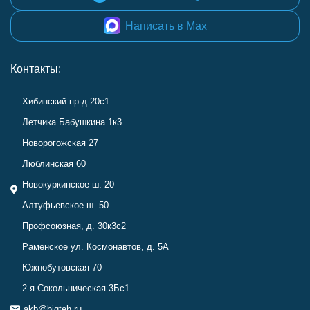
Написать в Max
Контакты:
Хибинский пр-д 20с1
Летчика Бабушкина 1к3
Новорогожская 27
Люблинская 60
Новокуркинское ш. 20
Алтуфьевское ш. 50
Профсоюзная, д. 30к3с2
Раменское ул. Космонавтов, д. 5А
Южнобутовская 70
2-я Сокольническая 3Бс1
akb@bigteh.ru