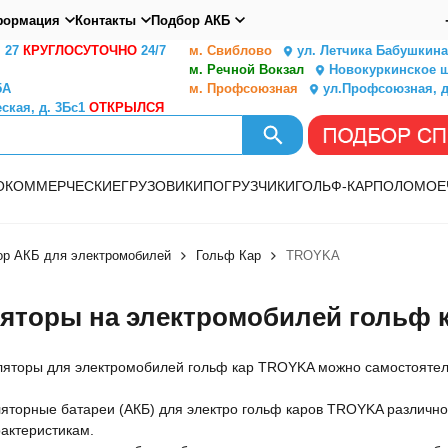
ормация
Контакты
Подбор АКБ
. 27
КРУГЛОСУТОЧНО
24/7
м. Свиблово
ул. Летчика Бабушкина,
м. Речной Вокзал
Новокуркинское ш.
5А
м. Профсоюзная
ул.Профсоюзная, д
ская, д. 3Бс1
ОТКРЫЛСЯ
О
КОММЕРЧЕСКИЕ
ГРУЗОВИКИ
ПОГРУЗЧИКИ
ГОЛЬФ-КАР
ПОЛОМОЕ
ор АКБ для электромобилей
Гольф Кар
TROYKA
яторы на электромобилей гольф 
ляторы для электромобилей гольф кар TROYKA можно самостоятель
ляторные батареи (АКБ) для электро гольф каров TROYKA различно
актеристикам.