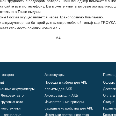
икли трудности с подбором батареи, наш менеджер поможет с выб
а сайте или по телефону, Вы можете купить тяговые аккумулятор 
ятельно в Точке выдачи.
ионы России осуществляется через Транспортную Компанию.
х аккумуляторных батарей для электромобилей гольф кар TROYK
жает стоимость покупки новых АКБ.
M4
 товаров
Аксессуары
Помощ
ни)
Провода и кабели для АКБ
Оформл
ильные аккумуляторы
Клеммы для АКБ
Доставк
 Легковых авто
Аксессуары для АКБ
Оплата
 грузовых авто
Измерительные приборы
Скидки
 мототехники
Зарядные устройства для АКБ
Гаранти
 - технология
Источники постоянного тока
Контакт