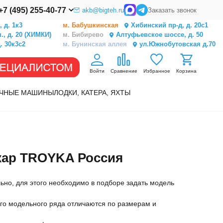
+7 (495) 255-40-77
akb@bigteh.ru
Заказать звонок
 д. 1к3
м. Бабушкинская
Хибинский пр-д, д. 20с1
, д. 20 (ХИМКИ)
м. Бибирево
Алтуфьевское шоссе, д. 50
. 30к3с2
м. Бунинская аллея
ул.Южнобутовская д.70
Войти
Сравнение
Избранное
Корзина
ЧНЫЕ МАШИНЫ
ЛОДКИ, КАТЕРА, ЯХТЫ
кар TROYKA Россия
но, для этого необходимо в подборе задать модель
го модельного ряда отличаются по размерам и