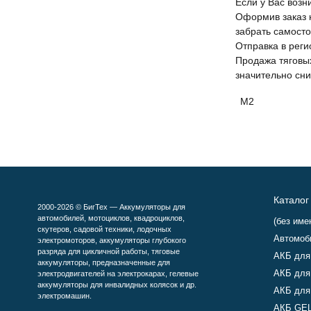
Если у Вас возн
Оформив заказ н
забрать самосто
Отправка в рег
Продажа тяговы
значительно сни
M2
Каталог
2000-2026 © БигТех — Аккумуляторы для
автомобилей, мотоциклов, квадроциклов,
(без име
скутеров, садовой техники, лодочных
Автомоб
электромоторов, аккумуляторы глубокого
разряда для цикличной работы, тяговые
АКБ для
аккумуляторы, предназначенные для
АКБ для
электродвигателей на электрокарах, гелевые
аккумуляторы для инвалидных колясок и др.
АКБ для
электромашин.
АКБ GEL