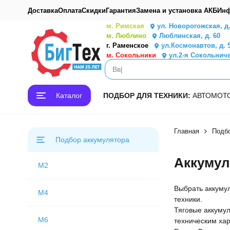
Доставка
Оплата
Скидки
Гарантия
Замена и установка АКБ
Инф
м. Римская
ул. Новорогожская, д
м. Люблино
Люблинская, д. 60
г. Раменское
ул.Космонавтов, д. 
м. Сокольники
ул.2-я Сокольниче
Каталог
ПОДБОР ДЛЯ ТЕХНИКИ:
АВТО
МОТ
Главная
Подб
Подбор аккумулятора
Аккумул
M2
Выбрать аккуму
M4
техники.
Тяговые аккуму
M6
техническим хар