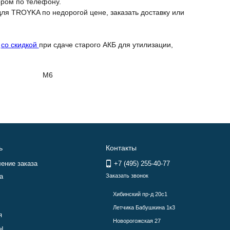
ором по телефону.
для TROYKA по недорогой цене, заказать доставку или
A
со скидкой
при сдаче старого АКБ для утилизации,
M6
ь
Контакты
ение заказа
+7 (495) 255-40-77
а
Заказать звонок
Хибинский пр-д 20с1
Летчика Бабушкина 1к3
я
Новорогожская 27
ы