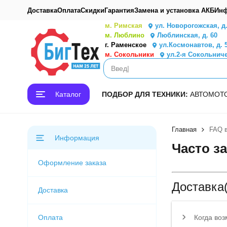
Доставка
Оплата
Скидки
Гарантия
Замена и установка АКБ
Инф
м. Римская
ул. Новорогожская, д
м. Люблино
Люблинская, д. 60
г. Раменское
ул.Космонавтов, д. 
м. Сокольники
ул.2-я Сокольниче
Каталог
ПОДБОР ДЛЯ ТЕХНИКИ:
АВТО
МОТ
Главная
FAQ в
Информация
Часто з
Оформление заказа
Доставка
Доставка
Оплата
Когда воз