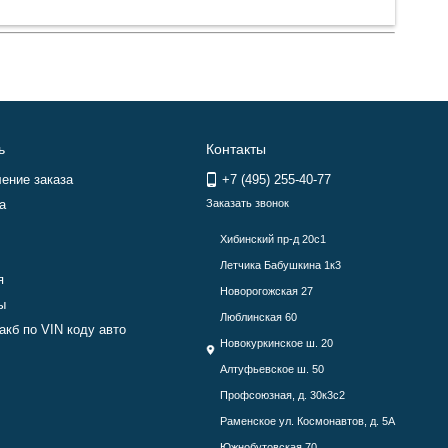
ь
Контакты
ение заказа
+7 (495) 255-40-77
а
Заказать звонок
Хибинский пр-д 20с1
Летчика Бабушкина 1к3
я
Новорогожская 27
ы
Люблинская 60
акб по VIN коду авто
Новокуркинское ш. 20
Алтуфьевское ш. 50
Профсоюзная, д. 30к3с2
Раменское ул. Космонавтов, д. 5А
Южнобутовская 70