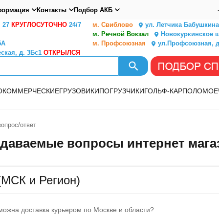
ормация
Контакты
Подбор АКБ
. 27
КРУГЛОСУТОЧНО
24/7
м. Свиблово
ул. Летчика Бабушкина,
м. Речной Вокзал
Новокуркинское ш.
5А
м. Профсоюзная
ул.Профсоюзная, д
ская, д. 3Бс1
ОТКРЫЛСЯ
О
КОММЕРЧЕСКИЕ
ГРУЗОВИКИ
ПОГРУЗЧИКИ
ГОЛЬФ-КАР
ПОЛОМОЕ
опрос/ответ
адаваемые вопросы интернет маг
(МСК и Регион)
можна доставка курьером по Москве и области?