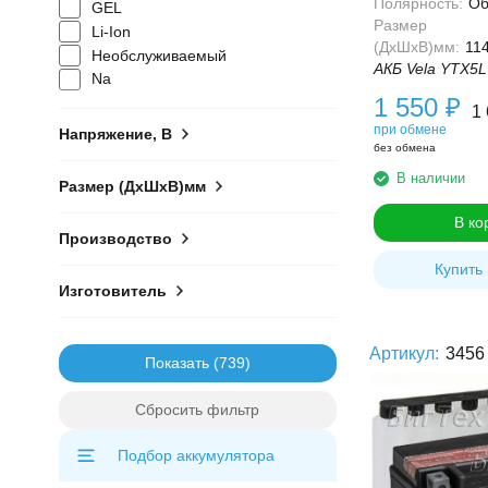
Полярность:
Об
GEL
Размер
Li-Ion
(ДхШхВ)мм:
11
Необслуживаемый
АКБ Vela YTX5L 
Na
1 550
₽
1
при обмене
Напряжение, В
без обмена
В наличии
Размер (ДхШхВ)мм
В ко
Производство
Купить 
Изготовитель
Артикул:
3456
Показать
Сбросить фильтр
Подбор аккумулятора