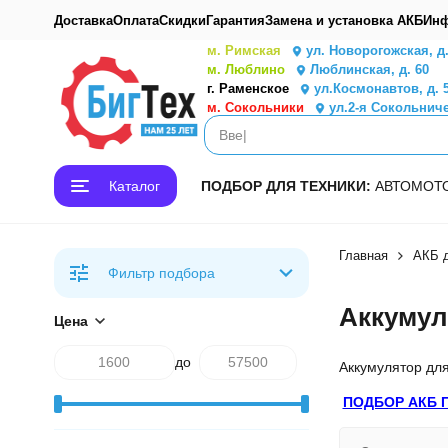
Доставка
Оплата
Скидки
Гарантия
Замена и установка АКБ
Инф
м. Римская
ул. Новорогожская, д
м. Люблино
Люблинская, д. 60
г. Раменское
ул.Космонавтов, д. 
м. Сокольники
ул.2-я Сокольниче
Каталог
ПОДБОР ДЛЯ ТЕХНИКИ:
АВТО
МОТ
Главная
АКБ д
Фильтр подбора
Аккумул
Цена
до
Аккумулятор для
ПОДБОР АКБ 