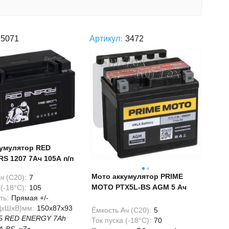
5071
Артикул:
3472
кумулятор RED
S 1207 7Ач 105А п/п
Мото аккумулятор PRIME
ч (С20):
7
MOTO PTX5L-BS AGM 5 Ач
(-18°С):
105
ть:
Прямая +/-
ДхШхВ)мм:
150x87x93
Ёмкость Ач (С20):
5
Б RED ENERGY 7Ah
Ток пуска (-18°С):
70