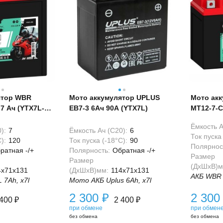
ятор WBR
Мото аккумулятор UPLUS
Мото ак
7 Ач (YTX7L-
EB7-3 6Ач 90А (YTX7L)
MT12-7-C 
12N6.5)
Ёмкость А
):
7
Ёмкость Ач (С20):
6
Ток пуска 
):
120
Ток пуска (-18°С):
90
Полярнос
ратная -/+
Полярность:
Обратная -/+
Размер
Размер
(ДхШхВ)м
4x71x131
(ДхШхВ)мм:
114x71x131
АКБ WBR 
7Ah, x7l
Мото АКБ Uplus 6Ah, x7l
2 300
₽
2 30
 400
₽
2 400
₽
при обмене
при обмен
без обмена
без обмена