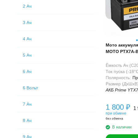
2 Ач
3 Ач
4 Ач
Мото аккумул
MOTO PTX7A-B
5 Ач
Ёмкость Ач (С20
Ток пуска (-18°С
6 Ач
Полярность:
Пр
Размер (ДхШхВ
6 Вольт
АКБ Prime YTX7
7 Ач
1 800
₽
1
при обмене
без обмена
8 Ач
В наличии
9 Ач