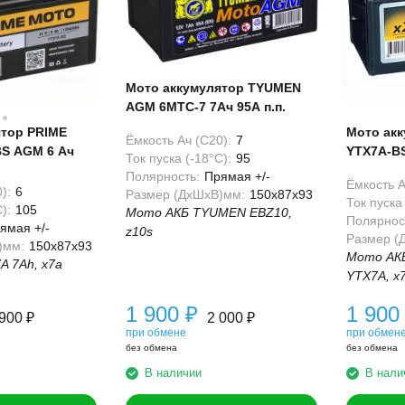
Мото аккумулятор TYUMEN
AGM 6МТС-7 7Ач 95А п.п.
ятор PRIME
Мото ак
Ёмкость Ач (С20):
7
S AGM 6 Ач
YTX7A-BS
Ток пуска (-18°С):
95
Полярность:
Прямая +/-
Ёмкость А
):
6
Размер (ДхШхВ)мм:
150x87x93
Ток пуска 
):
105
Мото АКБ TYUMEN EBZ10,
Полярнос
ямая +/-
z10s
Размер (
)мм:
150x87x93
Мото АКБ
A 7Ah, x7a
YTX7A, x
1 900
₽
1 90
 900
₽
2 000
₽
при обмене
при обмен
без обмена
без обмена
В наличии
В нали