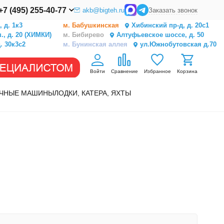
+7 (495) 255-40-77
akb@bigteh.ru
Заказать звонок
 д. 1к3
м. Бабушкинская
Хибинский пр-д, д. 20с1
, д. 20 (ХИМКИ)
м. Бибирево
Алтуфьевское шоссе, д. 50
. 30к3с2
м. Бунинская аллея
ул.Южнобутовская д.70
Войти
Сравнение
Избранное
Корзина
ЧНЫЕ МАШИНЫ
ЛОДКИ, КАТЕРА, ЯХТЫ