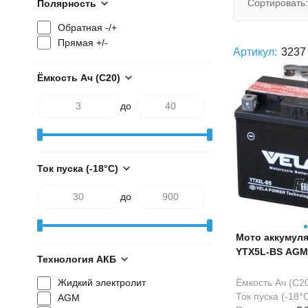
Сортировать:
Полярность
Обратная -/+
Прямая +/-
Артикул:
3237
Ёмкость Ач (С20)
до
Ток пуска (-18°С)
до
Мото аккумуля
YTX5L-BS AGM
Технология АКБ
Ёмкость Ач (С20
Жидкий электролит
Ток пуска (-18°С
AGM