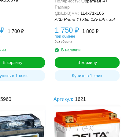
A-BS, x7a
Полярность:
Обратная -/+
Размер
(ДхШхВ)мм:
114x71x106
АКБ Prime YTX5L 12v 5Ah, x5l
0
₽
1 750
₽
1 700
₽
1 800
₽
е
при обмене
без обмена
чии
В наличии
В корзину
В корзину
упить в 1 клик
Купить в 1 клик
5960
Артикул:
1621