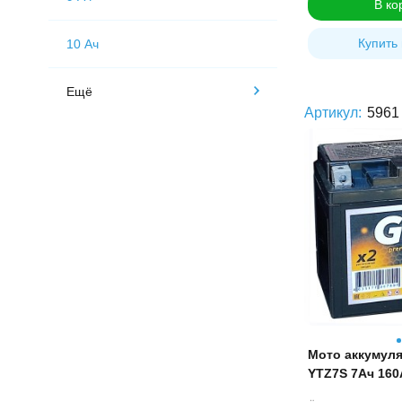
В ко
Купить 
10 Ач
Ещё
Артикул:
5961
Мото аккумул
YTZ7S 7Ач 160