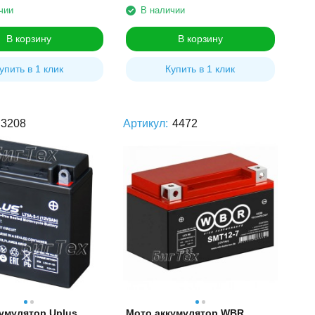
чии
В наличии
В корзину
В корзину
упить в 1 клик
Купить в 1 клик
3208
Артикул:
4472
умулятор Uplus
Мото аккумулятор WBR