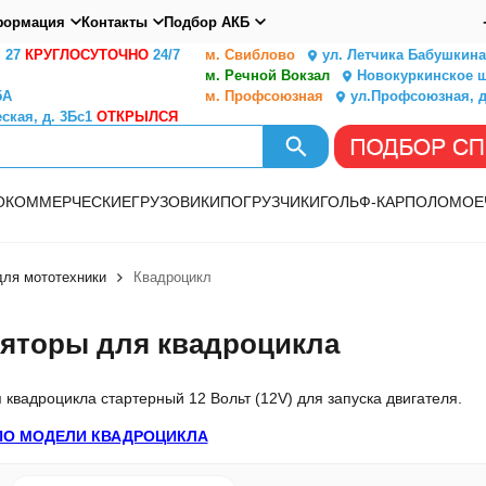
ормация
Контакты
Подбор АКБ
. 27
КРУГЛОСУТОЧНО
24/7
м. Свиблово
ул. Летчика Бабушкина,
м. Речной Вокзал
Новокуркинское ш.
5А
м. Профсоюзная
ул.Профсоюзная, д
ская, д. 3Бс1
ОТКРЫЛСЯ
О
КОММЕРЧЕСКИЕ
ГРУЗОВИКИ
ПОГРУЗЧИКИ
ГОЛЬФ-КАР
ПОЛОМОЕ
ля мототехники
Квадроцикл
яторы для квадроцикла
 квадроцикла стартерный 12 Вольт (12V) для запуска двигателя.
ПО МОДЕЛИ КВАДРОЦИКЛА