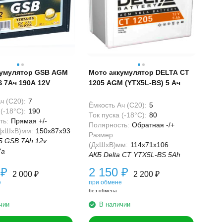
кумулятор GSB AGM
Мото аккумулятор DELTA CT
 7Ач 190А 12V
1205 AGM (YTX5L-BS) 5 Ач
ч (С20):
7
Ёмкость Ач (С20):
5
(-18°С):
190
Ток пуска (-18°С):
80
ть:
Прямая +/-
Полярность:
Обратная -/+
ДхШхВ)мм:
150x87x93
Размер
 GSB 7Ah 12v
(ДхШхВ)мм:
114x71x106
7a
АКБ Delta CT YTX5L-BS 5Ah
0
₽
2 150
₽
2 000
₽
2 200
₽
е
при обмене
без обмена
чии
В наличии