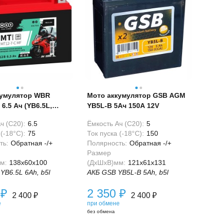
кумулятор WBR
Мото аккумулятор GSB AGM
6.5 Ач (YB6.5L,
YB5L-B 5Ач 150А 12V
ч (С20):
6.5
Ёмкость Ач (С20):
5
(-18°С):
75
Ток пуска (-18°С):
150
ть:
Обратная -/+
Полярность:
Обратная -/+
Размер
м:
138x60x100
(ДхШхВ)мм:
121x61x131
YB6.5L 6Ah, b5l
АКБ GSB YB5L-B 5Ah, b5l
0
₽
2 350
₽
2 400
₽
2 400
₽
е
при обмене
без обмена