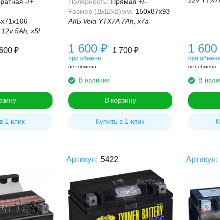
12v YTX7
ратная -/+
Полярность:
Прямая +/-
Размер (ДхШхВ)мм:
150x87x93
4x71x106
АКБ Vela YTX7A 7Ah, x7a
12v 5Ah, x5l
1 600
₽
1 60
 600
₽
1 700
₽
при обмене
при обмен
без обмена
без обмена
В наличии
В нали
рзину
В корзину
в 1 клик
Купить в 1 клик
К
Артикул:
5422
Артикул: