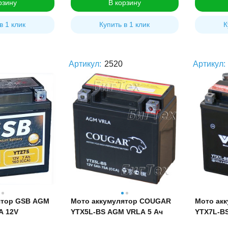
рзину
В корзину
в 1 клик
Купить в 1 клик
К
Артикул:
2520
Артикул:
ятор GSB AGM
Мото аккумулятор COUGAR
Мото акк
А 12V
YTX5L-BS AGM VRLA 5 Ач
YTX7L-BS