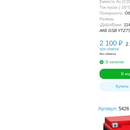
Ёмкость Ач (С20
Ток пуска (-18°С
Полярность:
Об
Размер
(ДхШхВ)мм:
11
АКБ GSB YTZ7S
2 100
₽
2
при обмене
без обмена
В наличии
В ко
Купить 
Артикул:
5426