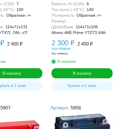
ч (С20):
7
Ёмкость Ач (С20):
6
(-18°С):
100
Ток пуска (-18°С):
140
ть:
Обратная -/+
Полярность:
Обратная -/+
Размер
м:
114x71x131
(ДхШхВ)мм:
114x71x106
YTX7L 7Ah, x7l
Мото АКБ Prime YTZ7S 6Ah
0
₽
2 300
₽
2 400
₽
2 400
₽
е
при обмене
без обмена
чии
В наличии
В корзину
В корзину
упить в 1 клик
Купить в 1 клик
5907
Артикул:
5958