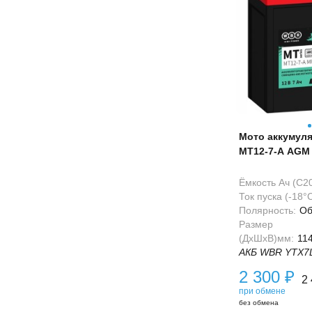
Мото аккумул
MT12-7-A AGM 
BS)
Ёмкость Ач (С20
Ток пуска (-18°С
Полярность:
Об
Размер
(ДхШхВ)мм:
11
АКБ WBR YTX7L 
2 300
₽
2
при обмене
без обмена