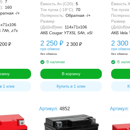
):
7
Ёмкость Ач (С20):
5
Ёмкость А
):
160
Ток пуска (-18°С):
70
Ток пуска 
ратная -/+
Полярность:
Обратная -/+
Полярнос
Размер
Размер
4x71x106
(ДхШхВ)мм:
114x71x106
(ДхШхВ)м
 7Ah, z7s
АКБ Cougar YTX5L 5Ah, x5l
АКБ Vela 
2 250
₽
2 30
 200
₽
2 300
₽
при обмене
при обмен
без обмена
без обмена
В наличии
В нали
рзину
В корзину
в 1 клик
Купить в 1 клик
К
Артикул:
4852
Артикул: