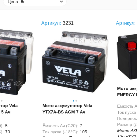
Цена
Артикул:
3231
Артикул:
Мото ак
ENERGY R
тор Vela
Мото аккумулятор Vela
Ёмкость А
 5 Ач
YTX7A-BS AGM 7 Ач
Ток пуска 
Полярнос
Размер (
):
5
Ёмкость Ач (С20):
7
Мото АК
):
70
Ток пуска (-18°С):
105