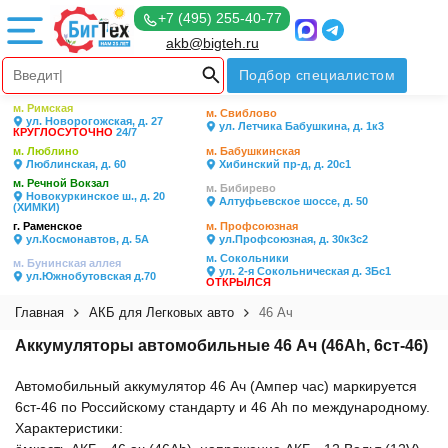
+7 (495) 255-40-77
akb@bigteh.ru
Подбор специалистом
м. Римская
м. Свиблово
ул. Новорогожская, д. 27
ул. Летчика Бабушкина, д. 1к3
КРУГЛОСУТОЧНО
24/7
м. Люблино
м. Бабушкинская
Люблинская, д. 60
Хибинский пр-д, д. 20с1
м. Речной Вокзал
м. Бибирево
Новокуркинское ш., д. 20
Алтуфьевское шоссе, д. 50
(ХИМКИ)
г. Раменское
м. Профсоюзная
ул.Космонавтов, д. 5А
ул.Профсоюзная, д. 30к3с2
м. Сокольники
м. Бунинская аллея
ул. 2-я Сокольническая д. 3Бс1
ул.Южнобутовская д.70
ОТКРЫЛСЯ
Главная
АКБ для Легковых авто
46 Ач
Аккумуляторы автомобильные 46 Ач (46Ah, 6ст-46)
Автомобильный аккумулятор 46 Ач (Ампер час) маркируется
6ст-46 по Российскому стандарту и 46 Ah по международному.
Характеристики: