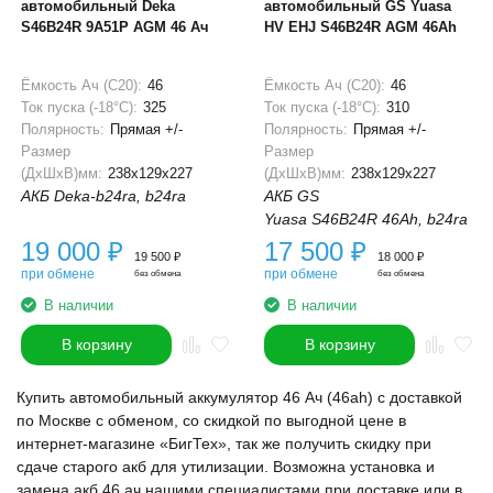
автомобильный Deka
автомобильный GS Yuasa
S46B24R 9A51P AGM 46 Ач
HV EHJ S46B24R AGM 46Ah
Ёмкость Ач (С20):
46
Ёмкость Ач (С20):
46
Ток пуска (-18°С):
325
Ток пуска (-18°С):
310
Полярность:
Прямая +/-
Полярность:
Прямая +/-
Размер
Размер
(ДхШхВ)мм:
238x129x227
(ДхШхВ)мм:
238x129x227
АКБ Deka-b24ra, b24ra
АКБ GS
Yuasa S46B24R 46Ah, b24ra
19 000
₽
17 500
₽
19 500
₽
18 000
₽
при обмене
при обмене
без обмена
без обмена
В наличии
В наличии
В корзину
В корзину
Купить автомобильный аккумулятор 46 Ач (46ah) с доставкой
по Москве с обменом, со скидкой по выгодной цене в
интернет-магазине «БигТех», так же получить скидку при
сдаче старого акб для утилизации. Возможна установка и
замена акб 46 ач нашими специалистами при доставке или в