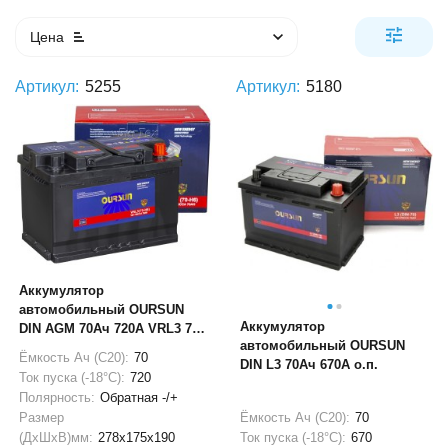
Цена
Артикул:
5255
Артикул:
5180
Аккумулятор
автомобильный OURSUN
Аккумулятор
DIN AGM 70Ач 720А VRL3 70-
автомобильный OURSUN
H6
Ёмкость Ач (С20):
70
DIN L3 70Ач 670А о.п.
Ток пуска (-18°С):
720
Полярность:
Обратная -/+
Ёмкость Ач (С20):
70
Размер
Ток пуска (-18°С):
670
(ДхШхВ)мм:
278x175x190