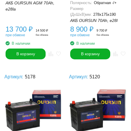
Полярность:
Обратная -/+
АКБ OURSUN AGM 70Ah,
Размер
e28la
(ДхШхВ)мм:
278x175x190
АКБ OURSUN 70Ah, e28l
13 700
₽
8 900
₽
14 500
₽
9 700
₽
при обмене
при обмене
без обмена
без обмена
В наличии
В наличии
В корзину
В корзину
Артикул:
5178
Артикул:
5120