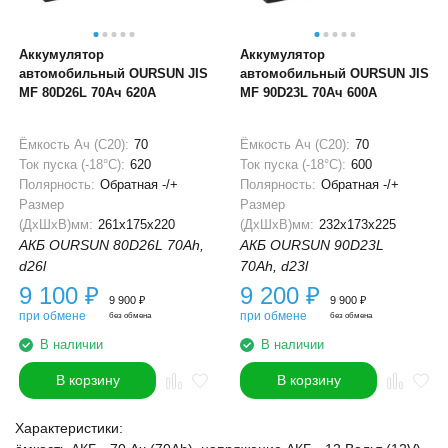
Аккумулятор
Аккумулятор
автомобильный OURSUN JIS
автомобильный OURSUN JIS
MF 80D26L 70Ач 620А
MF 90D23L 70Ач 600А
Ёмкость Ач (С20):
70
Ёмкость Ач (С20):
70
Ток пуска (-18°С):
620
Ток пуска (-18°С):
600
Полярность:
Обратная -/+
Полярность:
Обратная -/+
Размер
Размер
(ДхШхВ)мм:
261x175x220
(ДхШхВ)мм:
232x173x225
АКБ OURSUN 80D26L 70Ah,
АКБ OURSUN 90D23L
d26l
70Ah, d23l
9 100
₽
9 200
₽
9 900
₽
9 900
₽
при обмене
при обмене
без обмена
без обмена
В наличии
В наличии
В корзину
В корзину
Характеристики: