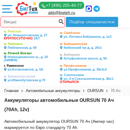
+7 (495) 255-40-77
akb@bigteh.ru
Подбор специалистом
м. Римская
м. Свиблово
ул. Новорогожская, д. 27
ул. Летчика Бабушкина, д. 1к3
КРУГЛОСУТОЧНО
24/7
м. Люблино
м. Бабушкинская
Люблинская, д. 60
Хибинский пр-д, д. 20с1
м. Речной Вокзал
м. Бибирево
Новокуркинское ш., д. 20
Алтуфьевское шоссе, д. 50
(ХИМКИ)
г. Раменское
м. Профсоюзная
ул.Космонавтов, д. 5А
ул.Профсоюзная, д. 30к3с2
м. Сокольники
м. Бунинская аллея
ул. 2-я Сокольническая д. 3Бс1
ул.Южнобутовская д.70
ОТКРЫЛСЯ
Главная
Автомобильные аккумуляторы
OURSUN
70 Ач
Аккумуляторы автомобильные OURSUN 70 Ач
(70Ah, 12v)
Автомобильный аккумулятор OURSUN 70 Ач (Ампер час)
маркируется по Евро стандарту 70 Ah.