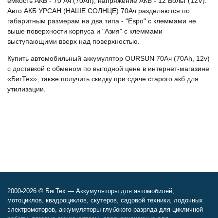
ёмкость АКБ - 70 Ач (70Ah), напряжение АКБ - 12 Вольт (12V).
Авто АКБ УРСАН (НАШЕ СОЛНЦЕ) 70Ач разделяются по
габаритным размерам на два типа - "Евро" с клеммами не
выше поверхности корпуса и "Азия" с клеммами
выступающими вверх над поверхностью.
Купить автомобильный аккумулятор OURSUN 70Ач (70Ah, 12v)
с доставкой с обменом по выгодной цене в интернет-магазине
«БигТех», также получить скидку при сдаче старого акб для
утилизации.
2000-2026 © БигТех — Аккумуляторы для автомобилей,
мотоциклов, квадроциклов, скутеров, садовой техники, лодочных
электромоторов, аккумуляторы глубокого разряда для цикличной